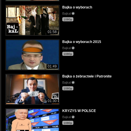
Bajka o wyborach
Bajkal
1080p
01:58
Bajka o wyborach 2015
Bajkal
1080p
01:49
Bajka o żebractwie i Patronite
Bajkal
1080p
01:30
KRYZYS W POLSCE
Bajkal
1080p