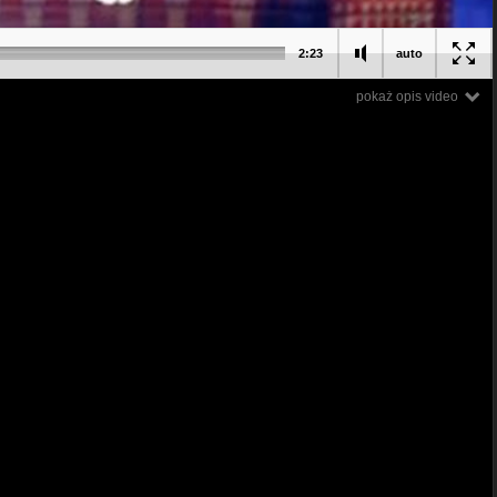
2:23
auto
pokaż opis video