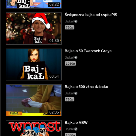
03:32
Świąteczna bajka od rządu PiS
Bajkal
720p
01:36
Bajka o 50 Twarzach Greya
Bajkal
1080p
00:54
Bajka o 500 zł na dziecko
Bajkal
720p
02:05
Bajka o ABW
Bajkal
1080p