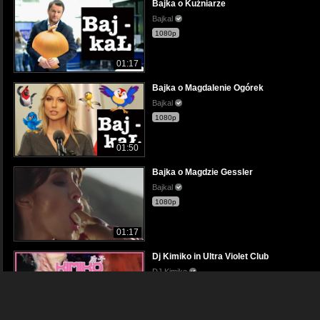
Bajka o Kuźniarze
Bajkal
1080p
01:17
Bajka o Magdalenie Ogórek
Bajkal
1080p
01:50
Bajka o Magdzie Gessler
Bajkal
1080p
01:17
Dj Kimiko in Ultra Violet Club
DJ Kimiko
1080p
03:17