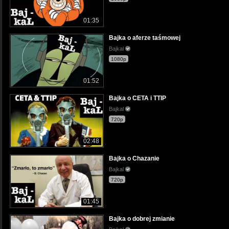
01:35
Bajka o aferze taśmowej
Bajkal
1080p
01:52
Bajka o CETA i TTIP
Bajkal
720p
02:48
Bajka o Chazanie
Bajkal
720p
01:45
Bajka o dobrej zmianie