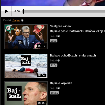
0:00
Dodał:
Bajkal
Następne wideo:
Bajka o pośle Piotrowiczu i krótka lekcja h
Bajkal
720p
02:17
Bajka o uchodźcach i emigrantach
Bajkal
720p
01:57
Bajka o Wiplerze
Bajkal
1080p
01:02