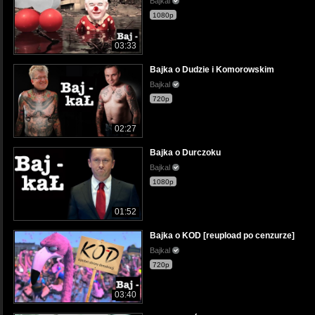
Bajkal
1080p
03:33
Bajka o Dudzie i Komorowskim
Bajkal
720p
02:27
Bajka o Durczoku
Bajkal
1080p
01:52
Bajka o KOD [reupload po cenzurze]
Bajkal
720p
03:40