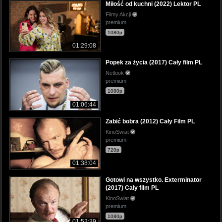
Miłość od kuchni (2022) Lektor PL
Filmy Akcji
premium
1080p
01:29:08
Popek za życia (2017) Cały film PL
Netlook
premium
1080p
01:06:44
Zabić bobra (2012) Cały Film PL
KinoSwiat
premium
720p
01:38:04
Gotowi na wszystko. Exterminator
(2017) Cały film PL
KinoSwiat
premium
1080p
01:52:39