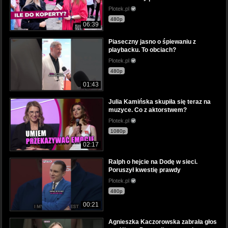
Plotek.pl
480p
06:39
Piaseczny jasno o śpiewaniu z
playbacku. To obciach?
Plotek.pl
480p
01:43
Julia Kamińska skupiła się teraz na
muzyce. Co z aktorstwem?
Plotek.pl
1080p
02:17
Ralph o hejcie na Dodę w sieci.
Poruszył kwestię prawdy
Plotek.pl
480p
00:21
Agnieszka Kaczorowska zabrała głos