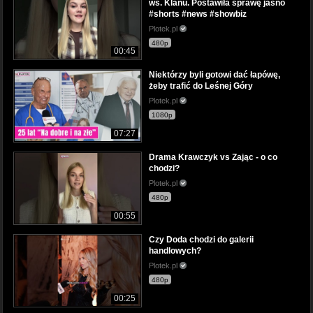
ws. Klanu. Postawiła sprawę jasno
#shorts #news #showbiz
Plotek.pl
480p
00:45
Niektórzy byli gotowi dać łapówę,
żeby trafić do Leśnej Góry
Plotek.pl
1080p
07:27
Drama Krawczyk vs Zając - o co
chodzi?
Plotek.pl
480p
00:55
Czy Doda chodzi do galerii
handlowych?
Plotek.pl
480p
00:25