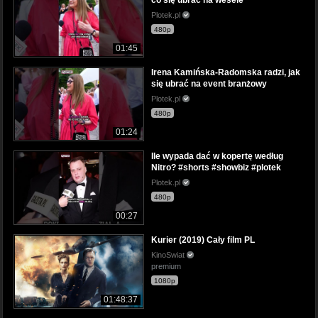
Plotek.pl
480p
01:45
Irena Kamińska-Radomska radzi, jak
się ubrać na event branżowy
Plotek.pl
480p
01:24
Ile wypada dać w kopertę według
Nitro? #shorts #showbiz #plotek
Plotek.pl
480p
00:27
Kurier (2019) Cały film PL
KinoSwiat
premium
1080p
01:48:37