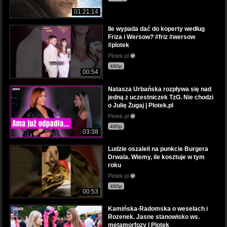
01:21:14
Ile wypada dać do koperty według
Friza i Wersow? #friz #wersow
#plotek
Plotek.pl
480p
00:54
Natasza Urbańska rozpływa się nad
jedną z uczestniczek TzG. Nie chodzi
o Julię Żugaj | Plotek.pl
Plotek.pl
480p
03:38
Ludzie oszaleli na punkcie Burgera
Drwala. Wiemy, ile kosztuje w tym
roku
Plotek.pl
480p
00:53
Kamińska-Radomska o weselach i
Rozenek. Jasne stanowisko ws.
metamorfozy | Plotek