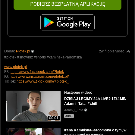
POBIERZ BEZPŁATNĄ APLIKACJĘ
Dodał:
Plotek.pl
zwiń opis video
#plotek #showbiz #shorts #kamińska-radomska
www.plotek.pl
FB:
https://www.facebook.com/Plotek
IG:
https://www.instagram.com/plotek.pl/
TikTok:
https://www.tiktok.com/@plotek_
Następne wideo:
DZISIAJ LECIMY 24h LIVE? 1ZŁ1MIN
Adam i -Tata- #chill
Adam_i_Tata
480p
00:01
Irena Kamińska-Radomska o tym, w
co się ubrać na wesele