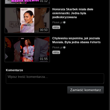
01:12
Honorata Skarbek miała dwie
osiemnastki. Jedna była
podkoloryzowana
Plotek.pl
480p
00:50
Chylewska wspomina, jak poznała
Musiała. Była jedna obawa #shorts
Plotek.pl
480p
01:55
Komentarze
Zamieść komentarz