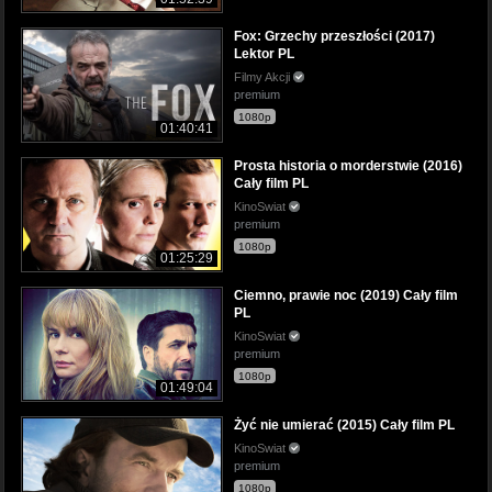
Fox: Grzechy przeszłości (2017)
Lektor PL
Filmy Akcji
premium
1080p
01:40:41
Prosta historia o morderstwie (2016)
Cały film PL
KinoSwiat
premium
1080p
01:25:29
Ciemno, prawie noc (2019) Cały film
PL
KinoSwiat
premium
1080p
01:49:04
Żyć nie umierać (2015) Cały film PL
KinoSwiat
premium
1080p