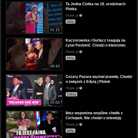
Ta Jedna Ciotka na 18. urodzinach
Plotka
Plotek.pl
480p
01:15
Kaczorowska i Gurłacz reagują na
cytat Pavlović. Chodzi o kłamstwo
Plotek.pl
480p
00:43
Cezary Pazura wyznał prawdę. Chodzi
o związek z Edytą | Plotek
Plotek.pl
1080p
05:00
Ibisz wspomina wspólne chwile z
Cichopek. Nie chodzi o telewizję
Plotek.pl
480p