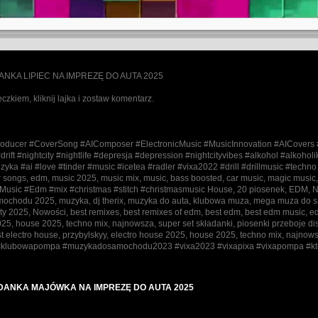
ŁADANKA LIPIEC NA IMPREZĘ DO AUTA 2025
zkiem, kliknij lajka i zostaw komentarz.
oducer #CoverSong #AIComposer #ElectronicMusic #MusicInnovation #AICovers #M
ft #nightcity #nightlife #depresja #depression #nightcityvibes #alkohol #alkoholi
yka #ai #love #tinder #music #icetea #radler #vixa2022 #drill #drillmusic #techno
 songs, edm, music 2025, music mix, music, bass boosted, car music, magic music,
Music #Edm #mix #christmas #stitch #christmasmusic House, 20 piosenek, EDM,
mochodu 2025, muzyka, dj therix, muzyka do auta, klubowa muza, mega muza d
, Nowości, best remixes, best remixes of edm, best edm, best edm music, edm 2
use 2025, house 2025, techno mix, najnowsza, super set składanki, piosenki przeboje
st electro house, przybylskyy, electro house 2025, house 2025, techno mix, najnows
4 #klubowapompa #muzykadosamochodu2023 #vixa2023 #vixapixa #vixapompa #kt
ADANKA MAJÓWKA NA IMPREZĘ DO AUTA 2025