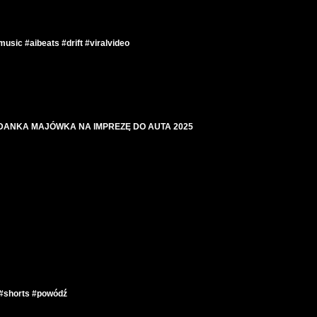
usic #aibeats #drift #viralvideo
ADANKA MAJÓWKA NA IMPREZĘ DO AUTA 2025
 #shorts #powódź