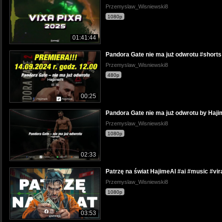
Przemyslaw_Wisniewski8
1080p
01:41:44
Pandora Gate nie ma już odwrotu #shorts
Przemyslaw_Wisniewski8
480p
00:25
Pandora Gate nie ma już odwrotu by Haji
Przemyslaw_Wisniewski8
1080p
02:33
Patrzę na świat HajimeAI #ai #music #vir
Przemyslaw_Wisniewski8
1080p
03:53