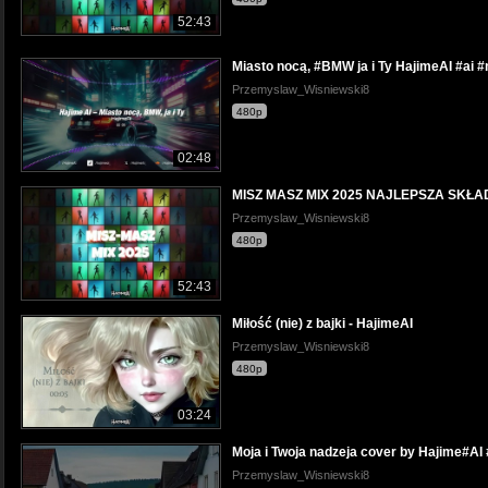
52:43
Miasto nocą, #BMW ja i Ty HajimeAI #ai #m
Przemyslaw_Wisniewski8
480p
02:48
MISZ MASZ MIX 2025 NAJLEPSZA SKŁ
Przemyslaw_Wisniewski8
480p
52:43
Miłość (nie) z bajki - HajimeAI
Przemyslaw_Wisniewski8
480p
03:24
Moja i Twoja nadzeja cover by Hajime#AI
Przemyslaw_Wisniewski8