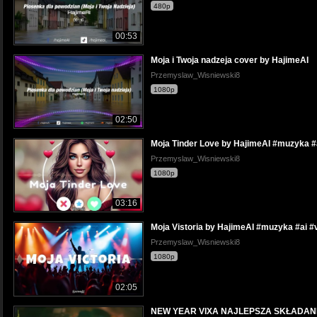
480p
00:53
Moja i Twoja nadzeja cover by HajimeAI
Przemyslaw_Wisniewski8
1080p
02:50
Moja Tinder Love by HajimeAI #muzyka #a
Przemyslaw_Wisniewski8
1080p
03:16
Moja Vistoria by HajimeAI #muzyka #ai #
Przemyslaw_Wisniewski8
1080p
02:05
NEW YEAR VIXA NAJLEPSZA SKŁADAN