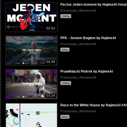
Pectus Jeden moment by HajimeAI #muz
Przemyslaw_Wisniewski8
1080p
02:54
PFK - Jestem Bogiem by HajimeAI
Przemyslaw_Wisniewski8
480p
04:49
Prawilniacki Piotrek by HajimeAI
Przemyslaw_Wisniewski8
1080p
03:24
Race to the White House by HajimeAI #A
Przemyslaw_Wisniewski8
480p