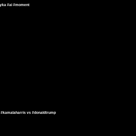
yka #ai #moment
I #kamalaharris vs #donaldtrump