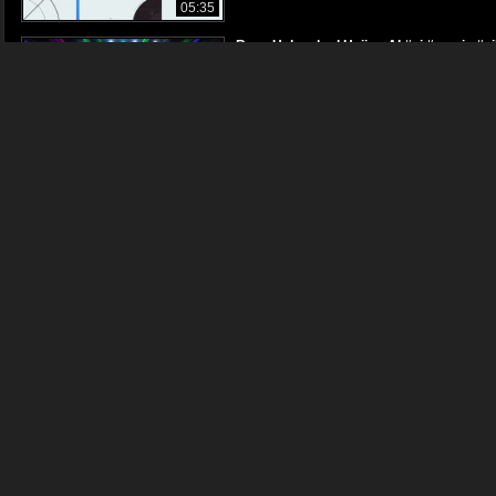
05:35
Rage Unleashed HajimeAI #ai #music #aib
Przemyslaw_Wisniewski8
1080p
03:18
SYLWESTROWA NOC NAJLEPSZA SKŁAD
Przemyslaw_Wisniewski8
44:32
Tomasz Karolak Będę przy Tobie by Haji
Przemyslaw_Wisniewski8
1080p
02:56
Unreal Dreams by HajimeAI #muzyka #ai #
Przemyslaw_Wisniewski8
1080p