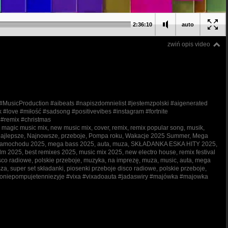
2:36:10
auto
zwiń opis video
usicProduction #aibeats #napiszdomnielist #jestemzpolski #aigenerated
k #love #miłość #sadsong #positivevibes #instagram #fortnite
 #remix #christmas
 magic music mix, new music mix, cover, remix, remix popular song, musik,
 Najlepsze, Najnowsze, przeboje, Pompa roku, Wakacje 2025 Summer, Mega
o samochodu 2025, mega bass 2025, auta, muza, SKŁADANKA ESKA HITY 2025,
025, best remixes 2025, music mix 2025, new electro house, remix festival
 disco radiowe, polskie przeboje, muzyka, na imprezę, muza, music, auta, mega
za, super set składanki, piosenki przeboje disco radiowe, polskie przeboje,
oniepompujetenniezyje #vixa #vixadoauta #jadaswiry #majówka #majowka