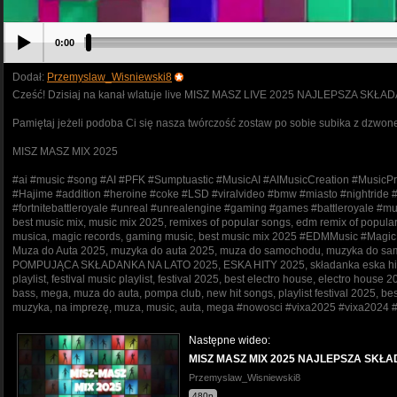
0:00
Dodał:
Przemyslaw_Wisniewski8
Cześć! Dzisiaj na kanał wlatuje live MISZ MASZ LIVE 2025 NAJLEPSZA SK
Pamiętaj jeżeli podoba Ci się nasza twórczość zostaw po sobie subika z dzwonec
MISZ MASZ MIX 2025
#ai #music #song #AI #PFK #Sumptuastic #MusicAI #AIMusicCreation #MusicPr
#Hajime #addition #heroine #coke #LSD #viralvideo #bmw #miasto #nightride #dri
#fortnitebattleroyale #unreal #unrealengine #gaming #games #battleroyale #muz
best music mix, music mix 2025, remixes of popular songs, edm remix of popular
musica, magic records, gaming music, best music mix 2025 #EDMMusic #Magic
Muza do Auta 2025, muzyka do auta 2025, muza do samochodu, muzyka do sa
POMPUJĄCA SKŁADANKA NA LATO 2025, ESKA HITY 2025, składanka eska hity 2025
playlist, festival music playlist, festival 2025, best electro house, electro ho
bass, mega, muza do auta, pompa club, new hit songs, playlist festival 2025, be
muzyka, na imprezę, muza, music, auta, mega #nowosci #vixa2025 #vixa202
Następne wideo:
MISZ MASZ MIX 2025 NAJLEPSZA SKŁ
Przemyslaw_Wisniewski8
480p