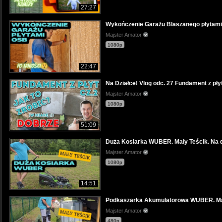
27:27
Wykończenie Garażu Blaszanego płytami 
Majster Amator
1080p
22:47
Na Działce! Vlog odc. 27 Fundament z pł
Majster Amator
1080p
51:09
Duża Kosiarka WUBER. Mały Teścik. Na dz
Majster Amator
1080p
14:51
Podkaszarka Akumulatorowa WUBER. Mały 
Majster Amator
480p