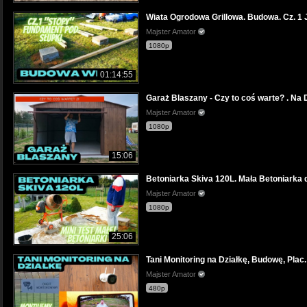
Wiata Ogrodowa Grillowa. Budowa. Cz. 1 J
Majster Amator
1080p
01:14:55
Garaż Blaszany - Czy to coś warte? . Na 
Majster Amator
1080p
15:06
Betoniarka Skiva 120L. Mała Betoniarka dl
Majster Amator
1080p
25:06
Tani Monitoring na Działkę, Budowę, Pla
Majster Amator
480p