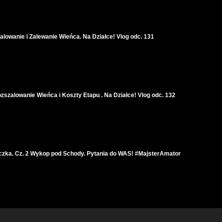
lowanie i Zalewanie Wieńca. Na Działce! Vlog odc. 131
zszalowanie Wieńca i Koszty Etapu . Na Działce! Vlog odc. 132
iczka. Cz. 2 Wykop pod Schody. Pytania do WAS! #MajsterAmator
nne prace, Plac Zabaw, Kora, Kwiaty, Krzaki #MajsterAmator