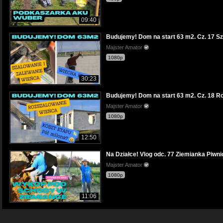
09:40
Budujemy! Dom na start 63 m2. Cz. 17 Sza
Majster Amator
1080p
30:23
Budujemy! Dom na start 63 m2. Cz. 18 Ro
Majster Amator
1080p
12:50
Na Działce! Vlog odc. 77 Ziemianka Piwn
Majster Amator
1080p
11:06
Na Działce! Vlog odc. 44 Pierwsze wiose