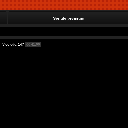
Seriale premium
 Vlog odc. 147
00:41:00