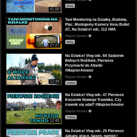
480p
41:00
Tani Monitoring na Działkę, Budowę,
Plac. Montujemy Kamery Imou Bullet
2C. Na Działce! odc. 112 #MA
Majster Amator
480p
27:27
Na Działce! Vlog odc. 68 Sadzenie
Bidnych Roślinek, Pierwsze
Przymiarki do Altanki
#MajsterAmator
Majster Amator
12:48
1080p
Na Działce! Vlog odc. 47 Pierwsze
Koszenie Nowego Trawnika. Czy
trawnik się udał? #MajsterAmator
Majster Amator
1080p
12:40
Na Działce! Vlog odc. 25 Pierwsze
zakupy, prace, basen, namiot i