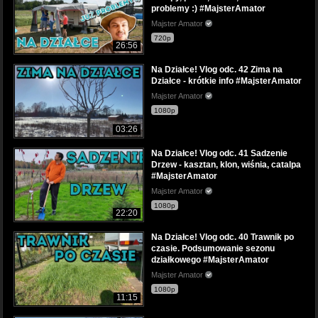
problemy :) #MajsterAmator
Majster Amator
720p
26:56
Na Działce! Vlog odc. 42 Zima na
Działce - krótkie info #MajsterAmator
Majster Amator
1080p
03:26
Na Działce! Vlog odc. 41 Sadzenie
Drzew - kasztan, klon, wiśnia, catalpa
#MajsterAmator
Majster Amator
1080p
22:20
Na Działce! Vlog odc. 40 Trawnik po
czasie. Podsumowanie sezonu
działkowego #MajsterAmator
Majster Amator
1080p
11:15