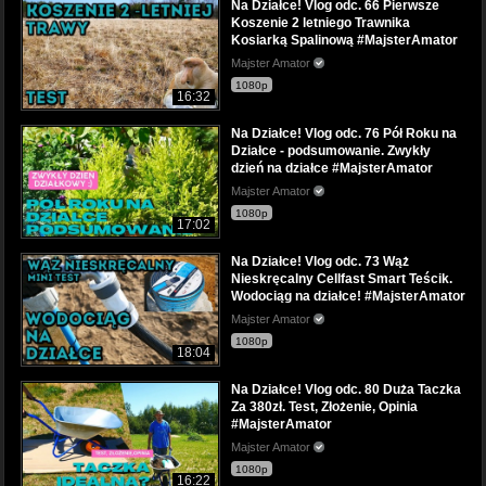
Na Działce! Vlog odc. 66 Pierwsze
Koszenie 2 letniego Trawnika
Kosiarką Spalinową #MajsterAmator
Majster Amator
1080p
16:32
Na Działce! Vlog odc. 76 Pół Roku na
Działce - podsumowanie. Zwykły
dzień na działce #MajsterAmator
Majster Amator
1080p
17:02
Na Działce! Vlog odc. 73 Wąż
Nieskręcalny Cellfast Smart Teścik.
Wodociąg na działce! #MajsterAmator
Majster Amator
1080p
18:04
Na Działce! Vlog odc. 80 Duża Taczka
Za 380zł. Test, Złożenie, Opinia
#MajsterAmator
Majster Amator
1080p
16:22