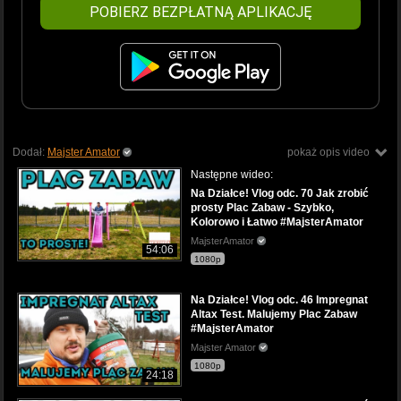
POBIERZ BEZPŁATNĄ APLIKACJĘ
Dodał:
Majster Amator
pokaż opis video
Następne wideo:
Na Działce! Vlog odc. 70 Jak zrobić
prosty Plac Zabaw - Szybko,
Kolorowo i Łatwo #MajsterAmator
MajsterAmator
54:06
1080p
Na Działce! Vlog odc. 46 Impregnat
Altax Test. Malujemy Plac Zabaw
#MajsterAmator
Majster Amator
1080p
24:18