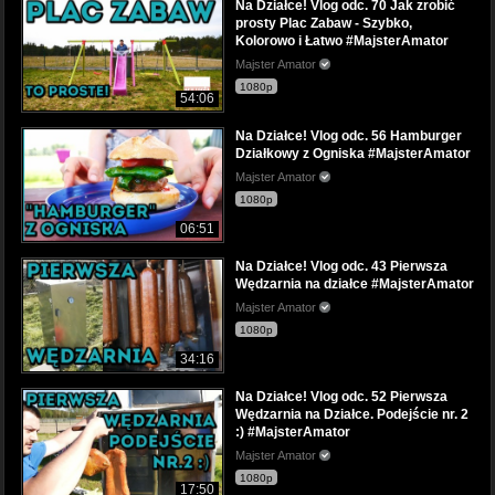
Na Działce! Vlog odc. 70 Jak zrobić
prosty Plac Zabaw - Szybko,
Kolorowo i Łatwo #MajsterAmator
Majster Amator
1080p
54:06
Na Działce! Vlog odc. 56 Hamburger
Działkowy z Ogniska #MajsterAmator
Majster Amator
1080p
06:51
Na Działce! Vlog odc. 43 Pierwsza
Wędzarnia na działce #MajsterAmator
Majster Amator
1080p
34:16
Na Działce! Vlog odc. 52 Pierwsza
Wędzarnia na Działce. Podejście nr. 2
:) #MajsterAmator
Majster Amator
1080p
17:50