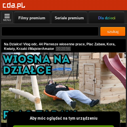
Filmy premium
Seriale premium
Dla dzieci
MENU
szukaj
Na Działce! Vlog odc. 44 Pierwsze wiosenne prace, Plac Zabaw, Kora,
Kwiaty, Krzaki #MajsterAmator
00:20:56
Aby móc oglądać na tym urządzeniu