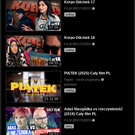
Korpo Odcinek 17
FILM BROTHERS
1080p
07:56
Korpo Odcinek 18
FILM BROTHERS
1080p
08:55
PIĄTEK (2025) Cały film PL
Piątek - serial oryginalny
premium
1080p
01:11:36
Adaś Niezgódka vs rzeczywistość
(2019) Cały film PL
FILM BROTHERS
480p
08:53