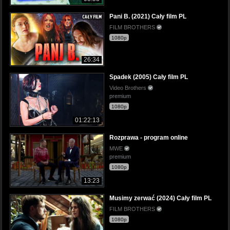
Pani B. (2021) Cały film PL
FILM BROTHERS
1080p
26:34
Spadek (2005) Cały film PL
Video Brothers
premium
1080p
01:22:13
Rozprawa - program online
MWE
premium
1080p
13:23
Musimy zerwać (2024) Cały film PL
FILM BROTHERS
1080p