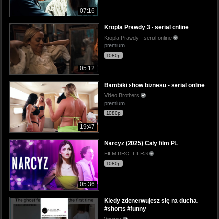
07:16
Kropla Prawdy 3 - serial online
Kropla Prawdy - serial online
premium
1080p
05:12
Bambiki show biznesu - serial online
Video Brothers
premium
1080p
19:47
Narcyz (2025) Cały film PL
FILM BROTHERS
1080p
05:36
Kiedy zdenerwujesz się na ducha.
#shorts #funny
Wartax