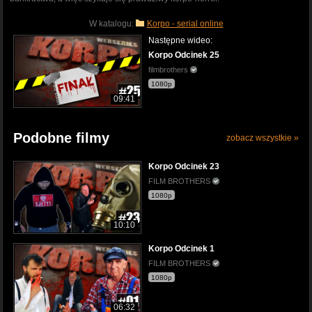
W katalogu:
Korpo - serial online
Następne wideo:
Korpo Odcinek 25
filmbrothers
1080p
09:41
Podobne filmy
zobacz wszystkie »
Korpo Odcinek 23
FILM BROTHERS
1080p
10:10
Korpo Odcinek 1
FILM BROTHERS
1080p
06:32