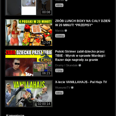
480p
00:08
ZRÓB LUNCH BOXY NA CAŁY DZIEŃ
W 20 MINUT! *PRZEPISY*
Marsia
1080p
12:04
Polski Strimer zabił dziecko przez
TIBIE - Wyrok w sprawie Wardęgi i
Razer daje nagrody za granie
Dramy I Skandale
720p
06:23
X-lecie VANILLAHAJ$ - Pal Hajs TV
WuwunioTV
480p
02:00:14
Komentarze