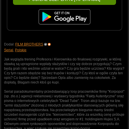
Dodał:
FILM BROTHERS
Serial
,
Polskie
Jak wygląda trening Profesora i Kierownika do finałowej rozgrywki, w której
stawką są upragnione wypłaty stażystów i czy się dobrze przygotują? Czym
będą grali i kto weźmie udział w walce? Czy gra będzie uczciwa? Kto wygra?
Czy tym razem obędzie się bez trupów i kontuzji? Czy ktoś w ogóle czyta ten
opis? Co będzie dalej? Sprzedam Opla albo zamienię na cokolwiek. Za
dopłatą. Błagam niech ktoś go kupi.
Serial paradokumentalny przedstawiający losy pracowników firmy "Korpopol"
(sp. zło.o.) agencji reklamowej i wydawcy tygodnika "Fakty Autentyczne" oraz
pisma o internetowych celebrytach "Dead Tube". Trzon akcji bazuje na tzw.
"armii stażystów" złożonej z młodych praktykantów stanowiących główną siłę
napędową przedsiębiorstwa. Na przeciwległym biegunie mamy średni
szczebel managerski czyli tzw. "kierownictwo", które za wszelką cenę próbuje
uchronić firmę przed upadkiem oraz wrogiem nr #1: holdingiem Hujex S.A.
Głównym celem rynkowych oponentów jest doprowadzenie Korpopolu do
bankructwa, a więc szykuje się prawdziwy korpo-horror.