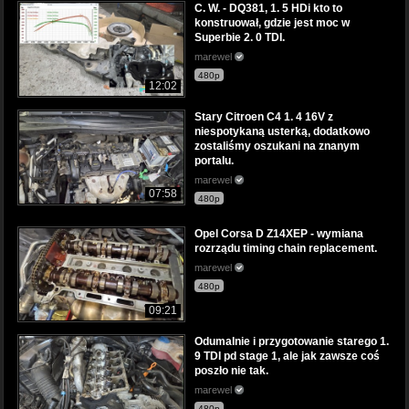
C. W. - DQ381, 1. 5 HDi kto to
konstruował, gdzie jest moc w
Superbie 2. 0 TDI.
marewel
480p
12:02
Stary Citroen C4 1. 4 16V z
niespotykaną usterką, dodatkowo
zostaliśmy oszukani na znanym
portalu.
marewel
07:58
480p
Opel Corsa D Z14XEP - wymiana
rozrządu timing chain replacement.
marewel
480p
09:21
Odumalnie i przygotowanie starego 1.
9 TDI pd stage 1, ale jak zawsze coś
poszło nie tak.
marewel
480p