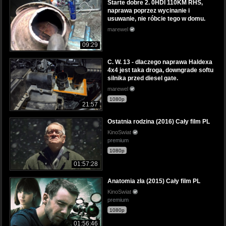
Starte dobre 2. 0HDI 110KM RHS,
naprawa poprzez wycinanie i
usuwanie, nie róbcie tego w domu.
marewel
09:29
C. W. 13 - dlaczego naprawa Haldexa
4x4 jest taka droga, downgrade softu
silnika przed diesel gate.
marewel
1080p
21:57
Ostatnia rodzina (2016) Cały film PL
KinoSwiat
premium
1080p
01:57:28
Anatomia zła (2015) Cały film PL
KinoSwiat
premium
1080p
01:56:46