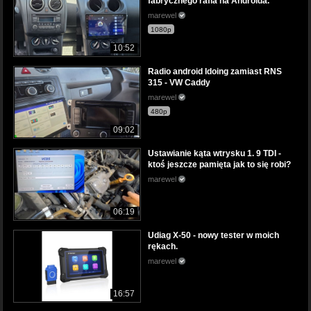
fabrycznego rafia na Androida.
marewel
1080p
10:52
Radio android Idoing zamiast RNS
315 - VW Caddy
marewel
480p
09:02
Ustawianie kąta wtrysku 1. 9 TDI -
ktoś jeszcze pamięta jak to się robi?
marewel
06:19
Udiag X-50 - nowy tester w moich
rękach.
marewel
16:57