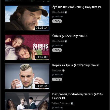
Żyć nie umierać (2015) Cały film PL
KinoSwiat
premium
1080p
01:21:14
Śubuk (2022) Cały film PL
KinoSwiat
premium
1080p
01:47:00
Popek za życia (2017) Cały film PL
Netlook
premium
1080p
01:06:44
Bez paniki, z odrobiną histerii (2016)
Lektor PL
Video Brothers
premium