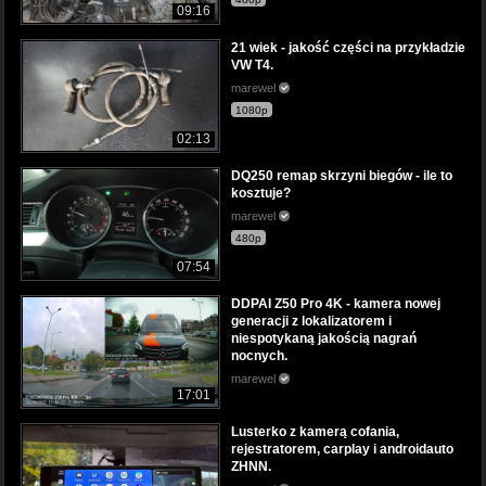
09:16
21 wiek - jakość części na przykładzie
VW T4.
marewel
1080p
02:13
DQ250 remap skrzyni biegów - ile to
kosztuje?
marewel
480p
07:54
DDPAI Z50 Pro 4K - kamera nowej
generacji z lokalizatorem i
niespotykaną jakością nagrań
nocnych.
marewel
17:01
Lusterko z kamerą cofania,
rejestratorem, carplay i androidauto
ZHNN.