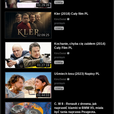
1080p
01:29:39
Kler (2018) Cały film PL
KinoSwiat
premium
1080p
02:09:25
Kochanie, chyba cię zabiłem (2014)
Cały Film PL
KinoSwiat
premium
1080p
01:27:19
Uśmiech losu (2023) Napisy PL
KinoSwiat
premium
1080p
01:44:03
C. W 8 - Renault z drewna, jak
naprawić klamki w BMW X5, miała
być tania naprawa Peugeota.