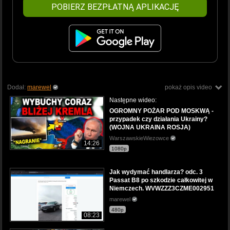
POBIERZ BEZPŁATNĄ APLIKACJĘ
Dodał:
marewel
pokaż opis video
Następne wideo:
OGROMNY POŻAR POD MOSKWĄ -
przypadek czy działania Ukrainy?
(WOJNA UKRAINA ROSJA)
WarszawskieWiezowce
14:26
1080p
Jak wydymać handlarza? odc. 3
Passat B8 po szkodzie całkowitej w
Niemczech. WVWZZZ3CZME002951
marewel
480p
08:23