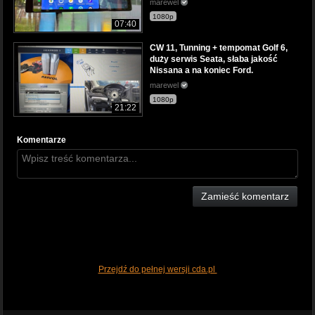
marewel
1080p
07:40
CW 11, Tunning + tempomat Golf 6,
duży serwis Seata, słaba jakość
Nissana a na koniec Ford.
marewel
1080p
21:22
Komentarze
Zamieść komentarz
Przejdź do pełnej wersji cda.pl