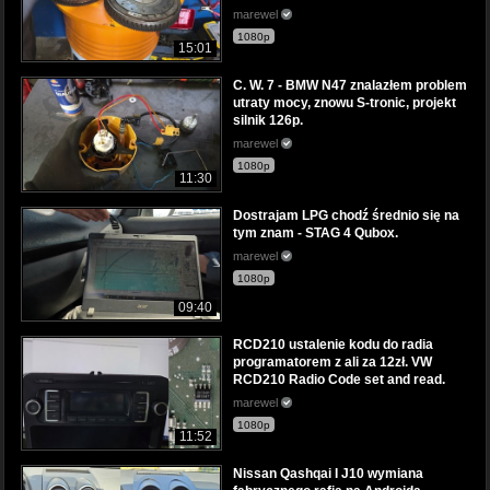
marewel
1080p
15:01
C. W. 7 - BMW N47 znalazłem problem
utraty mocy, znowu S-tronic, projekt
silnik 126p.
marewel
1080p
11:30
Dostrajam LPG chodź średnio się na
tym znam - STAG 4 Qubox.
marewel
1080p
09:40
RCD210 ustalenie kodu do radia
programatorem z ali za 12zł. VW
RCD210 Radio Code set and read.
marewel
1080p
11:52
Nissan Qashqai I J10 wymiana