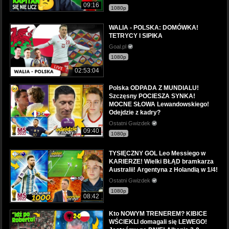
09:16
1080p
WALIA - POLSKA: DOMÓWKA!
TETRYCY I SIPIKA
Goal.pl
1080p
02:53:04
Polska ODPADA Z MUNDIALU!
Szczęsny POCIESZA SYNKA!
MOCNE SŁOWA Lewandowskiego!
Odejdzie z kadry?
Ostatni Gwizdek
09:40
1080p
TYSIĘCZNY GOL Leo Messiego w
KARIERZE! Wielki BŁĄD bramkarza
Australii! Argentyna z Holandią w 1/4!
Ostatni Gwizdek
1080p
08:42
Kto NOWYM TRENEREM? KIBICE
WŚCIEKLI domagali się LEWEGO!