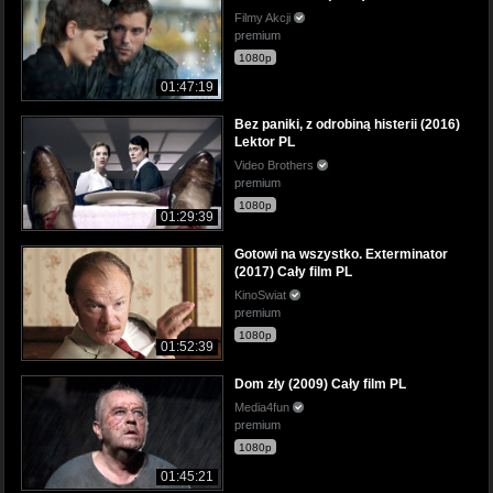
Filmy Akcji
premium
1080p
01:47:19
Bez paniki, z odrobiną histerii (2016)
Lektor PL
Video Brothers
premium
1080p
01:29:39
Gotowi na wszystko. Exterminator
(2017) Cały film PL
KinoSwiat
premium
1080p
01:52:39
Dom zły (2009) Cały film PL
Media4fun
premium
1080p
01:45:21