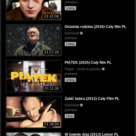
premium
1080p
01:41:08
Ostatnia rodzina (2016) Cały film PL
KinoSwiat
premium
1080p
01:57:28
PIĄTEK (2025) Cały film PL
Piątek - serial oryginalny
premium
1080p
01:11:36
Zabić bobra (2012) Cały Film PL
KinoSwiat
premium
720p
01:38:04
W świetle dnia (2013) Lektor PL