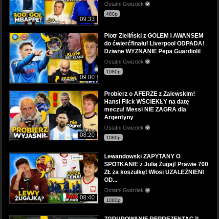
Ostatni Gwizdek
480p
09:33
Piotr Zieliński z GOLEM I AWANSEM
do ćwierćfinału! Liverpool ODPADA!
Dziwne WYZNANIE Pepa Guardioli!
Ostatni Gwizdek
1080p
09:00
Probierz o AFERZE z Zalewskim!
Hansi Flick WŚCIEKŁY na datę
meczu! Messi NIE ZAGRA dla
Argentyny
Ostatni Gwizdek
08:20
1080p
Lewandowski ZAPYTANY O
SPOTKANIE z Julią Żugaj! Prawie 700
ZŁ za koszulkę! Włosi UZALEŻNIENI
OD...
Ostatni Gwizdek
08:40
1080p
ZGRUPOWANIE REPREZENTACJI