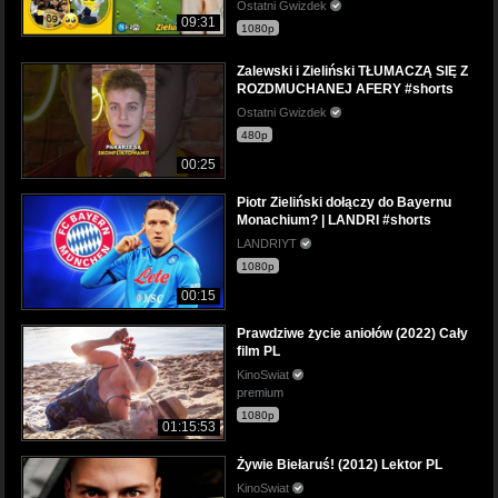
Ostatni Gwizdek
09:31
1080p
Zalewski i Zieliński TŁUMACZĄ SIĘ Z
ROZDMUCHANEJ AFERY #shorts
Ostatni Gwizdek
480p
00:25
Piotr Zieliński dołączy do Bayernu
Monachium? | LANDRI #shorts
LANDRIYT
1080p
00:15
Prawdziwe życie aniołów (2022) Cały
film PL
KinoSwiat
premium
1080p
01:15:53
Żywie Biełaruś! (2012) Lektor PL
KinoSwiat