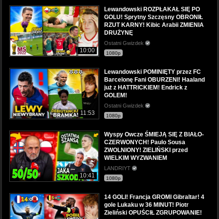
Lewandowski ROZPŁAKAŁ SIĘ PO
GOLU! Sprytny Szczęsny OBRONIŁ
RZUT KARNY! Kibic Arabii ZMIENIA
DRUŻYNĘ
Ostatni Gwizdek
10:00
1080p
Lewandowski POMINIĘTY przez FC
Barcelonę Fani OBURZENI! Haaland
już z HATTRICKIEM! Endrick z
GOLEM!
Ostatni Gwizdek
11:53
1080p
Wyspy Owcze ŚMIEJĄ SIĘ Z BIAŁO-
CZERWONYCH! Paulo Sousa
ZWOLNIONY! ZIELIŃSKI przed
WIELKIM WYZWANIEM
LANDRIYT
10:41
1080p
14 GOLI! Francja GROMI Gibraltar! 4
gole Lukaku w 36 MINUT! Piotr
Zieliński OPUŚCIŁ ZGRUPOWANIE!