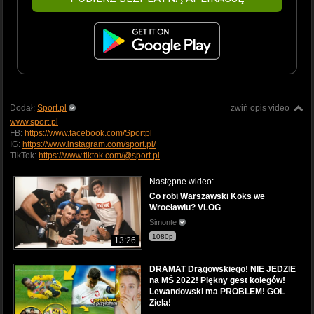
Dodał:
Sport.pl
zwiń opis video
www.sport.pl
FB:
https://www.facebook.com/Sportpl
IG:
https://www.instagram.com/sport.pl/
TikTok:
https://www.tiktok.com/@sport.pl
Następne wideo:
Co robi Warszawski Koks we
Wrocławiu? VLOG
Simonte
1080p
13:26
DRAMAT Drągowskiego! NIE JEDZIE
na MŚ 2022! Piękny gest kolegów!
Lewandowski ma PROBLEM! GOL
Ziela!