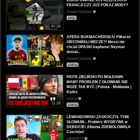
FRANCJI CZY JUŻ POKAZ MODY?
Ostatni Gwizdek
480p
00:28
AFERA BUKMACHERSKA! Piłkarze
OBSTAWIALI MECZE?! Messi nie
chciał OPASKI kapitana! Neymar
dostał...
Ostatni Gwizdek
10:22
1080p
PIOTR ZIELIŃSKI PO MOŁDAWII:
MAMY PROBLEM Z GŁOWAMI. NIE
MOŻE TAK BYĆ | Polska - Mołdawia |
Kadra
Goal.pl
11:28
1080p
LEWANDOWSKI ZASKOCZYŁ TYMI
SŁOWAMI... Probierz WYGRYWA w
DEBIUCIE! Albania ZDEMOLOWAŁA
Czechów!
LANDRIYT