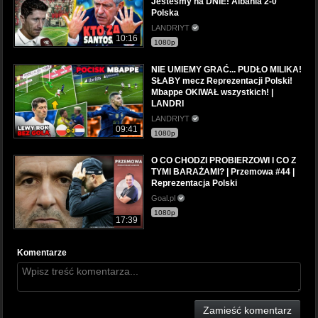
Jesteśmy na DNIE! Albania 2-0
Polska
LANDRIYT
10:16
1080p
NIE UMIEMY GRAĆ... PUDŁO MILIKA!
SŁABY mecz Reprezentacji Polski!
Mbappe OKIWAŁ wszystkich! |
LANDRI
LANDRIYT
09:41
1080p
O CO CHODZI PROBIERZOWI I CO Z
TYMI BARAŻAMI? | Przemowa #44 |
Reprezentacja Polski
Goal.pl
1080p
17:39
Komentarze
Zamieść komentarz