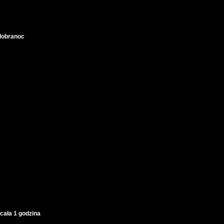
 dobranoc
 cała 1 godzina