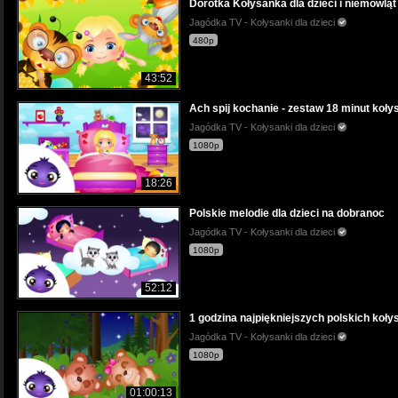
Dorotka Kołysanka dla dzieci i niemowląt 
Jagódka TV - Kołysanki dla dzieci
480p
43:52
Ach spij kochanie - zestaw 18 minut koły
Jagódka TV - Kołysanki dla dzieci
1080p
18:26
Polskie melodie dla dzieci na dobranoc
Jagódka TV - Kołysanki dla dzieci
1080p
52:12
1 godzina najpiękniejszych polskich koły
Jagódka TV - Kołysanki dla dzieci
1080p
01:00:13