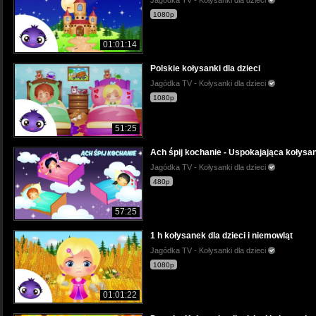
Jagódka TV - Kołysanki dla dzieci
1080p
01:01:14
Polskie kołysanki dla dzieci
Jagódka TV - Kołysanki dla dzieci
1080p
51:25
Ach śpij kochanie - Uspokajająca kołysan
Jagódka TV - Kołysanki dla dzieci
480p
57:25
1 h kołysanek dla dzieci i niemowląt
Jagódka TV - Kołysanki dla dzieci
1080p
01:01:22