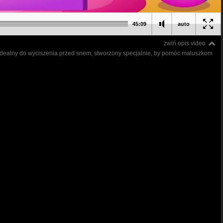
45:09
auto
zwiń opis video
ór idealny do wyciszenia przed snem, stworzony specjalnie, by pomóc maluszkom