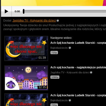
0:00
Dodał:
Jagódka TV - Kołysanki dla dzieci
Ukołyszemy Twoje dziecko do snu! Posłuchajcie jednej z najpiękniejszych i naj
zasnąć spokojnym i głębokim snem. Idealne rozwiązanie dla rodziców, którzy 
Następne wideo:
Ach śpij kochanie Ludwik Starski - szepta
Bajkidladziecitv
720p
01:39
Ach spij kochanie - najpiękniejsze polski
Jagódka TV - Kołysanki dla dzieci
1080p
32:35
Ach śpij kochanie Ludwik Starski - szepta
Bajkidladziecitv
720p