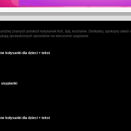
bardziej znanych polskich kołysanek Ach, śpij, kochanie. Delikatny, spokojny utw
szukają sprawdzonych sposobów na wieczorne usypianie.
ne kołysanki dla dzieci + tekst
e usypianki
ne kołysanki dla dzieci + tekst