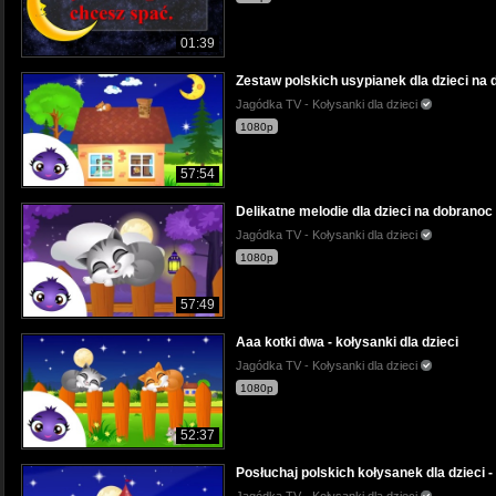
01:39
Zestaw polskich usypianek dla dzieci na
Jagódka TV - Kołysanki dla dzieci
1080p
57:54
Delikatne melodie dla dzieci na dobranoc
Jagódka TV - Kołysanki dla dzieci
1080p
57:49
Aaa kotki dwa - kołysanki dla dzieci
Jagódka TV - Kołysanki dla dzieci
1080p
52:37
Posłuchaj polskich kołysanek dla dzieci -