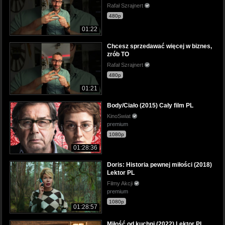
Rafał Szrajnert
480p
01:22
Chcesz sprzedawać więcej w biznes,
zrób TO
Rafał Szrajnert
480p
01:21
Body/Ciało (2015) Cały film PL
KinoSwiat
premium
1080p
01:28:36
Doris: Historia pewnej miłości (2018)
Lektor PL
Filmy Akcji
premium
1080p
01:28:57
Miłość od kuchni (2022) Lektor PL