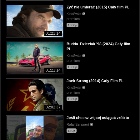
Żyć nie umierać (2015) Cały film PL
KinoSwiat
premium
1080p
01:21:14
Budda. Dzieciak '98 (2024) Cały film
PL
KinoSwiat
premium
1080p
01:21:14
Jack Strong (2014) Cały Film PL
KinoSwiat
premium
1080p
02:02:37
Jeśli chcesz więcej osiągać zrób to
Rafał Szrajnert
480p