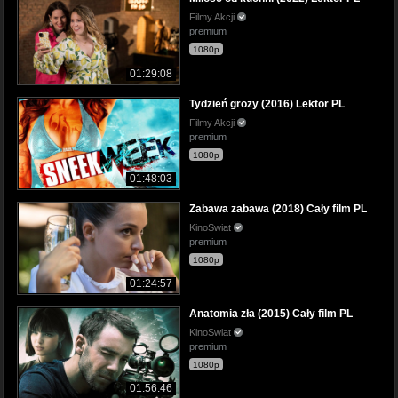
Filmy Akcji
premium
1080p
01:29:08
Tydzień grozy (2016) Lektor PL
Filmy Akcji
premium
1080p
01:48:03
Zabawa zabawa (2018) Cały film PL
KinoSwiat
premium
1080p
01:24:57
Anatomia zła (2015) Cały film PL
KinoSwiat
premium
1080p
01:56:46