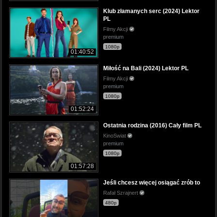
Klub złamanych serc (2024) Lektor
PL
Filmy Akcji
premium
1080p
01:40:52
Miłość na Bali (2024) Lektor PL
Filmy Akcji
premium
1080p
01:52:24
Ostatnia rodzina (2016) Cały film PL
KinoSwiat
premium
1080p
01:57:28
Jeśli chcesz więcej osiągać zrób to
Rafał Szrajnert
480p