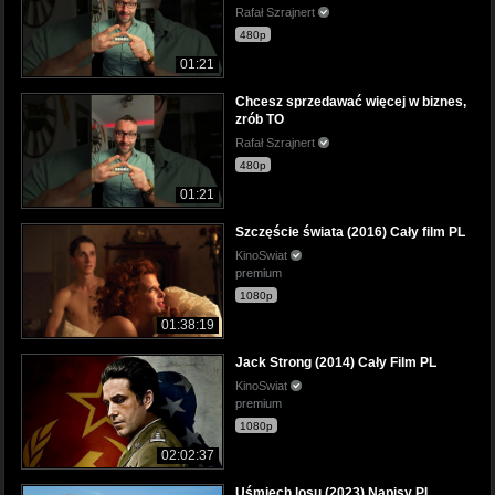
Rafał Szrajnert
480p
01:21
Chcesz sprzedawać więcej w biznes,
zrób TO
Rafał Szrajnert
480p
01:21
Szczęście świata (2016) Cały film PL
KinoSwiat
premium
1080p
01:38:19
Jack Strong (2014) Cały Film PL
KinoSwiat
premium
1080p
02:02:37
Uśmiech losu (2023) Napisy PL