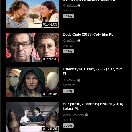
KinoSwiat
premium
1080p
01:44:03
Body/Ciało (2015) Cały film PL
KinoSwiat
premium
1080p
01:28:36
Dziewczyna z szafy (2012) Cały film
PL
KinoSwiat
premium
1080p
01:28:46
Bez paniki, z odrobiną histerii (2016)
Lektor PL
Video Brothers
premium
1080p
01:29:39