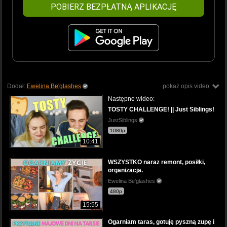
POBIERZ BEZPŁATNĄ APLIKACJĘ
Dodał:
Ewelina Be'glashes
pokaż opis video
Następne wideo:
TOSTY CHALLENGE! || Just Siblings!
JustSiblings
1080p
10:41
WSZYSTKO naraz remont, posiłki,
organizacja.
Ewelina Be'glashes
480p
15:55
Ogarniam taras, gotuję pyszną zupę i