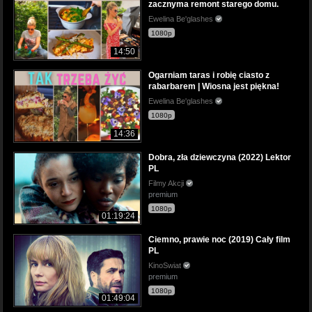
zacznyma remont starego domu.
Ewelina Be'glashes
1080p
14:50
Ogarniam taras i robię ciasto z
rabarbarem | Wiosna jest piękna!
Ewelina Be'glashes
1080p
14:36
Dobra, zła dziewczyna (2022) Lektor
PL
Filmy Akcji
premium
1080p
01:19:24
Ciemno, prawie noc (2019) Cały film
PL
KinoSwiat
premium
1080p
01:49:04