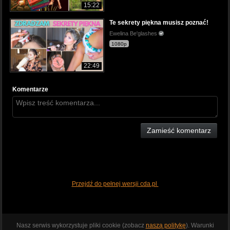
15:22
Te sekrety piękna musisz poznać!
Ewelina Be'glashes
1080p
22:49
Komentarze
Zamieść komentarz
Przejdź do pełnej wersji cda.pl
Nasz serwis wykorzystuje pliki cookie (zobacz
naszą politykę
). Warunki