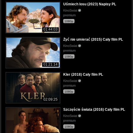
Uśmiech losu (2023) Napisy PL
KinoSwiat
premium
1080p
01:44:03
Żyć nie umierać (2015) Cały film PL
KinoSwiat
premium
1080p
01:21:14
Kler (2018) Cały film PL
KinoSwiat
premium
1080p
02:09:25
Szczęście świata (2016) Cały film PL
KinoSwiat
premium
1080p