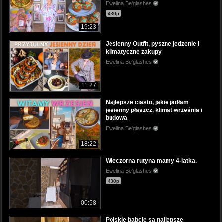
Ewelina Be'glashes
480p
19:23
Jesienny Outfit, pyszne jedzenie i
klimatyczne zakupy
Ewelina Be'glashes
11:27
Najlepsze ciasto, jakie jadłam
jesienny płaszcz, klimat września i
budowa
Ewelina Be'glashes
18:22
Wieczorna rutyna mamy 4-latka.
Ewelina Be'glashes
480p
00:58
Polskie babcie są najlepsze