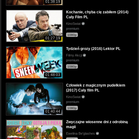
01:38:19
Kochanie, chyba cię zabiłem (2014)
Cały Film PL
KinoSwiat
premium
1080p
01:27:19
Tydzień grozy (2016) Lektor PL
Filmy Akcji
premium
1080p
01:48:03
Człowiek z magicznym pudełkiem
(2017) Cały film PL
KinoSwiat
premium
1080p
01:40:44
Zwyczajne wiosenne dni z odrobiną
magii
Ewelina Be'glashes