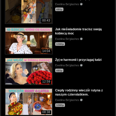
Ewelina Be'glashes
480p
00:43
Jak nieświadomie tracisz swoją
kobiecą moc
Ewelina Be'glashes
1080p
14:04
Żyj w harmonii i przyciągaj ludzi
Ewelina Be'glashes
480p
12:59
Ciepły rodzinny wieczór rutyna z
naszym czterolatkiem.
Ewelina Be'glashes
1080p
08:38