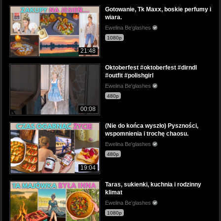
Gotowanie, Tk Maxx, boskie perfumy i
wiara.
Ewelina Be'glashes
1080p
21:48
Oktoberfest #oktoberfest #dirndl
#outfit #polishgirl
Ewelina Be'glashes
480p
00:08
(Nie do końca wyszło) Pyszności,
wspomnienia i trochę chaosu.
Ewelina Be'glashes
480p
19:04
Taras, sukienki, kuchnia i rodzinny
klimat
Ewelina Be'glashes
1080p