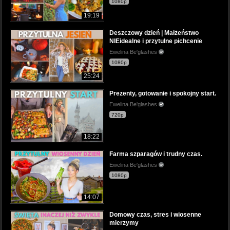
1080p
19:19
Deszczowy dzień | Małżeństwo
NIEidealne i przytulne pichcenie
Ewelina Be'glashes
1080p
25:24
Prezenty, gotowanie i spokojny start.
Ewelina Be'glashes
720p
18:22
Farma szparagów i trudny czas.
Ewelina Be'glashes
1080p
14:07
Domowy czas, stres i wiosenne
mierzymy