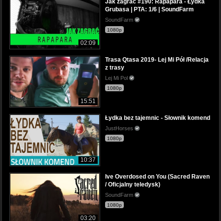
Jak zagrać #190: Rapapara - Łydka
Grubasa | PTA: 1/6 | SoundFarm
SoundFarm
1080p
02:09
Trasa Qtasa 2019- Lej Mi Pół /Relacja
z trasy
Lej Mi Pol
1080p
15:51
Łydka bez tajemnic - Słownik komend
JustHorses
1080p
10:37
Ive Overdosed on You (Sacred Raven
/ Oficjalny teledysk)
SoundFarm
1080p
03:20