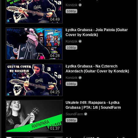
Kondzik
1080p
04:49
Łydka Grubasa - Jola Patola (Guitar
Cover by Kondzik)
Kondzik
1080p
04:28
Łydka Grubasa - Na Czterech
Akordach (Guitar Cover by Kondzik)
Kondzik
1080p
04:25
Ukulele #49: Rapapara - Łydka
Grubasa | PTA: 1/6 | SoundFarm
SoundFarm
1080p
01:37