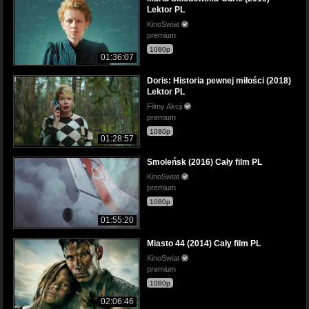
Lektor PL
KinoSwiat
premium
1080p
01:36:07
Doris: Historia pewnej miłości (2018)
Lektor PL
Filmy Akcji
premium
1080p
01:28:57
Smoleńsk (2016) Cały film PL
KinoSwiat
premium
1080p
01:55:20
Miasto 44 (2014) Cały film PL
KinoSwiat
premium
1080p
02:06:46