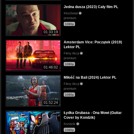
Jedna dusza (2023) Cały film PL
KinoSwiat
premium
1080p
01:33:19
Amsterdam Vice: Początek (2019)
Lektor PL
Filmy Akcji
premium
1080p
01:46:02
Miłość na Bali (2024) Lektor PL
Filmy Akcji
premium
1080p
01:52:24
Łydka Grubasa - Ona Mowi (Guitar
Cover by Kondzik)
Kondzik
1080p