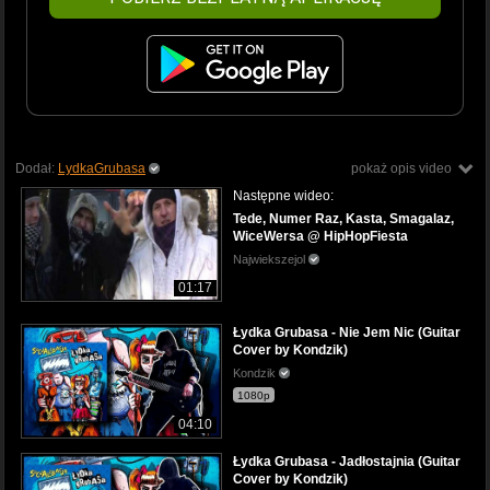
Dodał:
LydkaGrubasa
pokaż opis video
Następne wideo:
Tede, Numer Raz, Kasta, Smagalaz,
WiceWersa @ HipHopFiesta
Najwiekszejol
01:17
Łydka Grubasa - Nie Jem Nic (Guitar
Cover by Kondzik)
Kondzik
1080p
04:10
Łydka Grubasa - Jadłostajnia (Guitar
Cover by Kondzik)