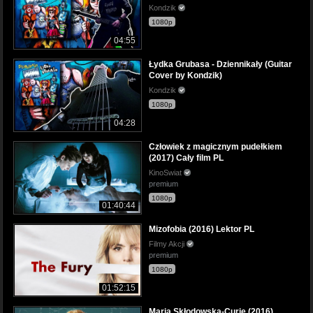
Kondzik
1080p
04:55
Łydka Grubasa - Dziennikały (Guitar
Cover by Kondzik)
Kondzik
1080p
04:28
Człowiek z magicznym pudełkiem
(2017) Cały film PL
KinoSwiat
premium
1080p
01:40:44
Mizofobia (2016) Lektor PL
Filmy Akcji
premium
1080p
01:52:15
Maria Skłodowska-Curie (2016)