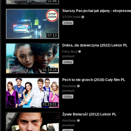
01:46
Starszy Pan jechał jak pijany - ekspreso
STOPCHAM
1080p
07:13
Dobra, zła dziewczyna (2022) Lektor PL
Filmy Akcji
premium
1080p
01:19:24
Pech to nie grzech (2018) Cały film PL
KinoSwiat
premium
1080p
01:19:01
Żywie Biełaruś! (2012) Lektor PL
KinoSwiat
premium