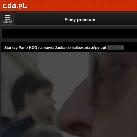
Filmy premium
MENU
Starszy Pan z KOD namawia Jaoka do hailowania :/#pytapl
00:00:55