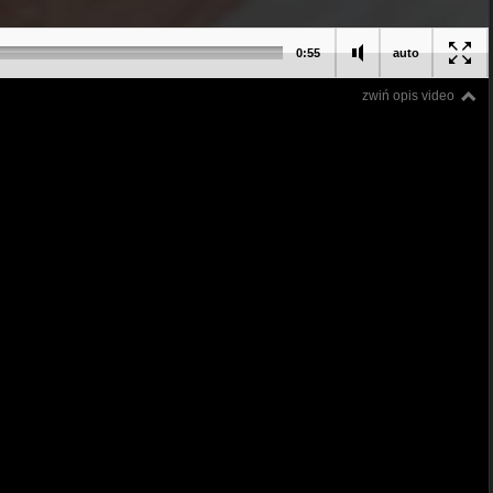
0:55
auto
zwiń opis video