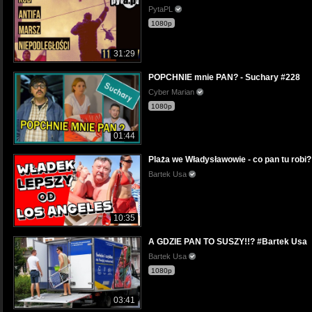
PytaPL
1080p
31:29
POPCHNIE mnie PAN? - Suchary #228
Cyber Marian
1080p
01:44
Plaża we Władysławowie - co pan tu robi?
Bartek Usa
10:35
A GDZIE PAN TO SUSZY!!? #Bartek Usa
Bartek Usa
1080p
03:41