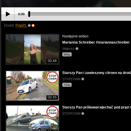
0:00
Dodał:
PytaPL
Następne wideo:
Marianna Schreiber #mariannaschreiber
Wigeusz
480p
00:48
Starszy Pan i zawieszony citroen na dro
STOPCHAM
720p
00:45
Starszy Pan próbował wjechać pod prąd n
STOPCHAM