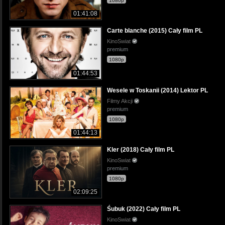
1080p
01:41:08
Carte blanche (2015) Cały film PL
KinoSwiat
premium
1080p
01:44:53
Wesele w Toskanii (2014) Lektor PL
Filmy Akcji
premium
1080p
01:44:13
Kler (2018) Cały film PL
KinoSwiat
premium
1080p
02:09:25
Śubuk (2022) Cały film PL
KinoSwiat