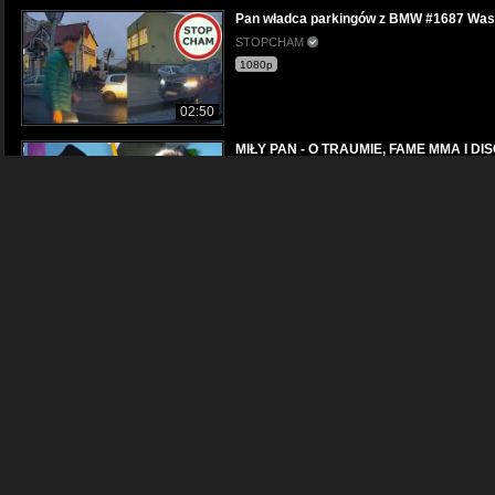
Pan władca parkingów z BMW #1687 Was
STOPCHAM
1080p
02:50
MIŁY PAN - O TRAUMIE, FAME MMA I DI
Wip Bros
1080p
01:02:34
Pan w Mercedesie, jazda na suwak #Fil
Polscy Kierowcy
1080p
02:23
Duży pan się zdenerwował - wyhamowanie
STOP PIRAT
480p