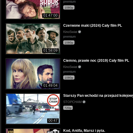
premium
1080p
01:47:00
Czerwone maki (2024) Cały film PL
KinoSwiat
premium
1080p
01:58:09
Ciemno, prawie noc (2019) Cały film PL
KinoSwiat
premium
1080p
01:49:04
Starszy Pan wchodzi na przejazd kolejo
STOPCHAM
720p
00:47
Kod, Antifa, Marsz i pyta.