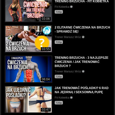
TRENING BRZUCHA - FIT KOBIETKA
Fit Kobietka
720p
03:06
2 ELITARNE ĆWICZENIA NA BRZUCH
- SPRAWDŹ SIĘ!
Trener Mariusz Mróz
720p
03:55
TRENING BRZUCHA - 3 NAJLEPSZE
ĆWICZENIA / JAK TRENOWAĆ
BRZUCH ?
Trener Mariusz Mróz
720p
06:04
JAK TRENOWAĆ POŚLADKI? 6 RAD
NA JĘDRNĄ I SEKSOWNĄ PUPĘ
Fit Kobietka
720p
03:47