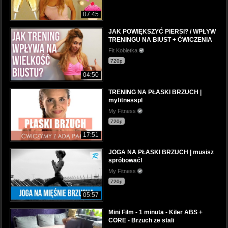
07:45
JAK POWIĘKSZYĆ PIERSI? / WPŁYW
TRENINGU NA BIUST + ĆWICZENIA
Fit Kobietka
720p
04:50
TRENING NA PŁASKI BRZUCH |
myfitnesspl
My Fitness
720p
17:51
JOGA NA PŁASKI BRZUCH | musisz
spróbować!
My Fitness
720p
05:57
Mini Film - 1 minuta - Kiler ABS +
CORE - Brzuch ze stali