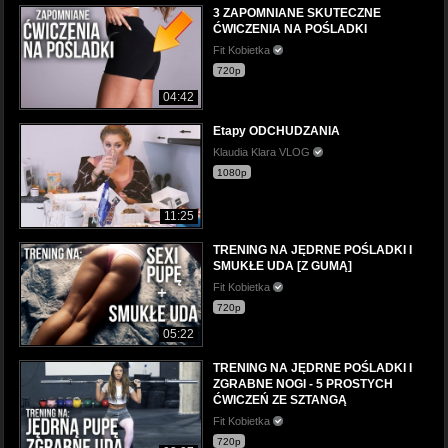
3 ZAPOMNIANE SKUTECZNE
ĆWICZENIA NA POŚLADKI
Fit Kobietka
720p
04:42
Etapy ODCHUDZANIA
Klaudia Klara VLOG
1080p
11:25
TRENING NA JĘDRNE POŚLADKI I
SMUKŁE UDA [Z GUMĄ]
Fit Kobietka
720p
05:22
TRENING NA JĘDRNE POŚLADKI I
ZGRABNE NOGI - 5 PROSTYCH
ĆWICZEŃ ZE SZTANGĄ
Fit Kobietka
720p