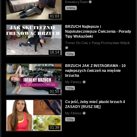
KowalscyTeam
1080p
01:03
BRZUCH Najlepsze i
Najskuteczniejsze Ćwiczenia - Porady
Tipy Wskazówki
Trener Do Celu z Pasją Przemysław Wójcik
16:14
720p
BRZUCH JAK Z INSTAGRAMA - 10
najlepszych ćwiczeń na mięśnie
brzucha
My Fitness
720p
01:55
Co jeść, żeby mieć płaski brzuch 4
ZASADY [RUSZ SIĘ]
My Fitness
720p
01:39