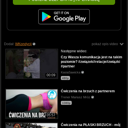
Dodał:
WKondycji
pokaż opis video
Następne wideo:
Czy Wasza komunikacja jest na takim
poziomie? #związek#relacje#związki
#partner
KasiaSawicka
00:09
480p
Ćwiczenia na brzuch z partnerem
Trener Mariusz Mróz
1080p
05:57
Ćwiczenia na PŁASKI BRZUCH - mój