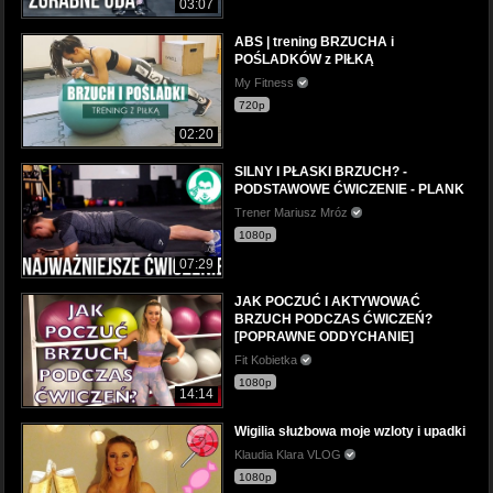
03:07
ABS | trening BRZUCHA i
POŚLADKÓW z PIŁKĄ
My Fitness
720p
02:20
SILNY I PŁASKI BRZUCH? -
PODSTAWOWE ĆWICZENIE - PLANK
Trener Mariusz Mróz
1080p
07:29
JAK POCZUĆ I AKTYWOWAĆ
BRZUCH PODCZAS ĆWICZEŃ?
[POPRAWNE ODDYCHANIE]
Fit Kobietka
1080p
14:14
Wigilia służbowa moje wzloty i upadki
Klaudia Klara VLOG
1080p