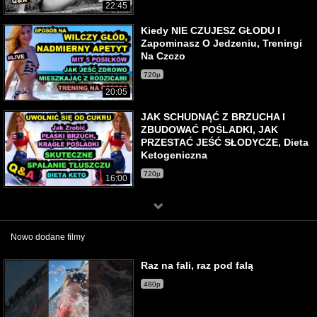
22:45
Kiedy NIE CZUJESZ GŁODU I
Zapominasz O Jedzeniu, Treningi
Na Czczo
720p
20:05
JAK SCHUDNĄĆ Z BRZUCHA I
ZBUDOWAĆ POŚLADKI, JAK
PRZESTAĆ JEŚĆ SŁODYCZE, Dieta
Ketogeniczna
720p
16:00
Nowo dodane filmy
Raz na fali, raz pod falą
480p