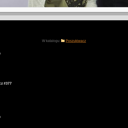
W katalogu:
Poszukiwacz
9
cz #377
9