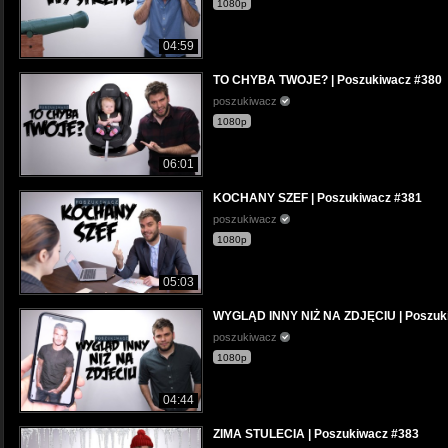
1080p
04:59
TO CHYBA TWOJE? | Poszukiwacz #380
poszukiwacz
1080p
06:01
KOCHANY SZEF | Poszukiwacz #381
poszukiwacz
1080p
05:03
WYGLĄD INNY NIŻ NA ZDJĘCIU | Poszuk
poszukiwacz
1080p
04:44
ZIMA STULECIA | Poszukiwacz #383