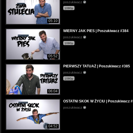
poszukiwacz
1080p
05:10
WIERNY JAK PIES | Poszukiwacz #384
poszukiwacz
1080p
05:52
PIERWSZY TATUAŻ | Poszukiwacz #385
poszukiwacz
1080p
06:04
OSTATNI SKOK W ŻYCIU | Poszukiwacz 
poszukiwacz
04:52