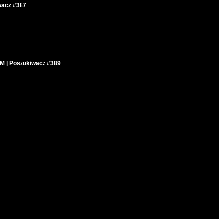
acz #387
| Poszukiwacz #389