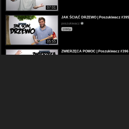
07:01
JAK ŚCIĄĆ DRZEWO | Poszukiwacz #39
poszukiwacz
1080p
05:55
ZWIERZĘCA POMOC | Poszukiwacz #396
poszukiwacz
1080p
04:53
JAK USŁYSZEĆ SWÓJ GŁOS? | Poszukiw
poszukiwacz
1080p
05:22
Ślubne DIY | Spersonalizowany wieszak ś
BlondYourself