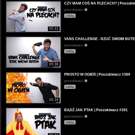
CZY MAM COŚ NA PLECACH? | Poszukiw
poszukiwacz
1080p
05:31
VANS CHALLENGE - RZUĆ SWOIM BUTEM 
poszukiwacz
1080p
05:38
PROSTO W OGIEŃ | Poszukiwacz #389
poszukiwacz
1080p
05:18
BĄDŹ JAK PTAK | Poszukiwacz #391
poszukiwacz
1080p