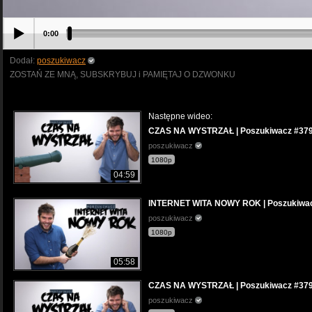
0:00
Dodał:
poszukiwacz
ZOSTAŃ ZE MNĄ, SUBSKRYBUJ i PAMIĘTAJ O DZWONKU
Następne wideo:
CZAS NA WYSTRZAŁ | Poszukiwacz #37
poszukiwacz
1080p
04:59
INTERNET WITA NOWY ROK | Poszukiwa
poszukiwacz
1080p
05:58
CZAS NA WYSTRZAŁ | Poszukiwacz #37
poszukiwacz