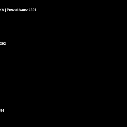
 | Poszukiwacz #391
#392
394