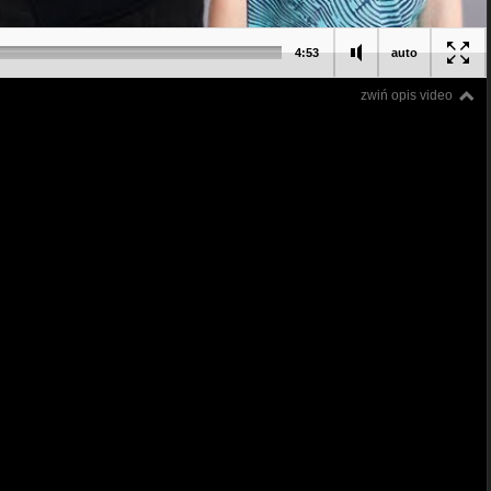
4:53
auto
zwiń opis video