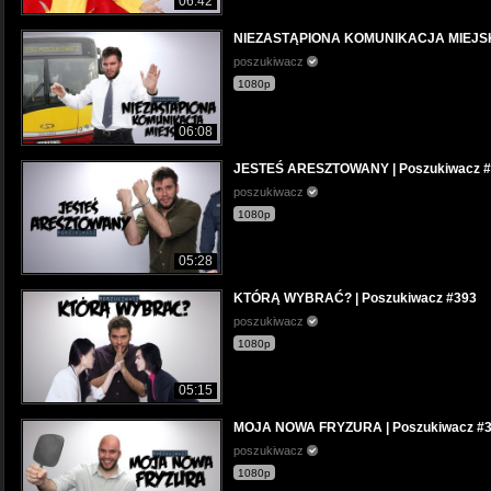
06:42
NIEZASTĄPIONA KOMUNIKACJA MIEJSKA
poszukiwacz
1080p
06:08
JESTEŚ ARESZTOWANY | Poszukiwacz 
poszukiwacz
1080p
05:28
KTÓRĄ WYBRAĆ? | Poszukiwacz #393
poszukiwacz
1080p
05:15
MOJA NOWA FRYZURA | Poszukiwacz #
poszukiwacz
1080p