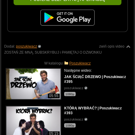
Dodał:
poszukiwacz
zwiń opis video
ZOSTAŃ ZE MNĄ, SUBSKRYBUJ i PAMIĘTAJ O DZWONKU
W katalogu:
Poszukiwacz
Następne wideo:
JAK ŚCIĄĆ DRZEWO | Poszukiwacz
#395
poszukiwacz
1080p
05:55
KTÓRĄ WYBRAĆ? | Poszukiwacz
#393
poszukiwacz
1080p
05:15