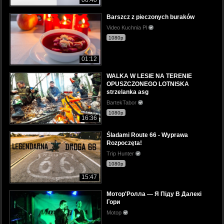
Barszcz z pieczonych buraków
Video Kuchnia Pl
1080p
01:12
WALKA W LESIE NA TERENIE
OPUSZCZONEGO LOTNISKA
strzelanka asg
BartekTabor
1080p
16:36
Śladami Route 66 - Wyprawa
Rozpoczęta!
Trip Hunter
1080p
15:47
Мотор'Ролла — Я Піду В Далекі
Гори
Motop