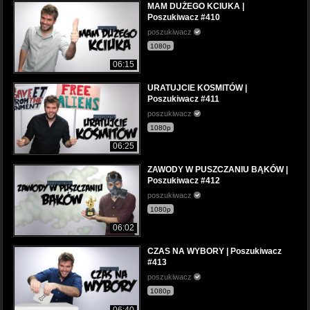
MAM DUŻEGO KCIUKA |
Poszukiwacz #410
poszukiwacz
1080p
06:15
URATUJCIE KOSMITÓW |
Poszukiwacz #411
poszukiwacz
1080p
06:25
ZAWODY W PUSZCZANIU BĄKÓW |
Poszukiwacz #412
poszukiwacz
1080p
06:02
CZAS NA WYBORY | Poszukiwacz
#413
poszukiwacz
1080p
06:40