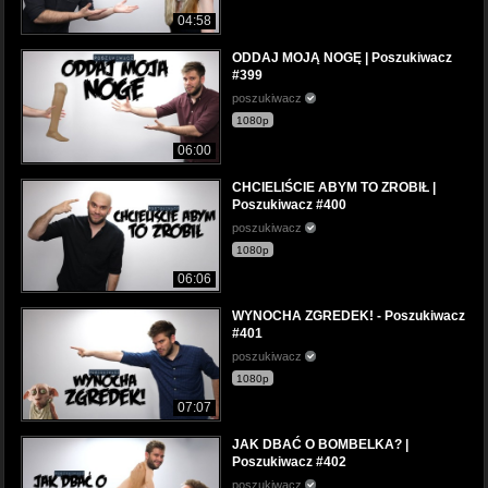
04:58
ODDAJ MOJĄ NOGĘ | Poszukiwacz
#399
poszukiwacz
1080p
06:00
CHCIELIŚCIE ABYM TO ZROBIŁ |
Poszukiwacz #400
poszukiwacz
1080p
06:06
WYNOCHA ZGREDEK! - Poszukiwacz
#401
poszukiwacz
1080p
07:07
JAK DBAĆ O BOMBELKA? |
Poszukiwacz #402
poszukiwacz