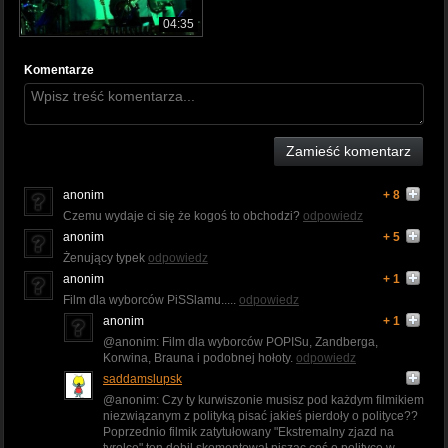
04:35
Komentarze
Zamieść komentarz
anonim
+ 8
Czemu wydaje ci się że kogoś to obchodzi?
odpowiedz
anonim
+ 5
Żenujący typek
odpowiedz
anonim
+ 1
Film dla wyborców PiSSlamu.....
odpowiedz
anonim
+ 1
@anonim: Film dla wyborców POPISu, Zandberga,
Korwina, Brauna i podobnej hołoty.
odpowiedz
saddamslupsk
@anonim: Czy ty kurwiszonie musisz pod każdym filmikiem
niezwiązanym z polityką pisać jakieś pierdoły o polityce??
Poprzednio filmik zatytułowany "Ekstremalny zjazd na
tyrolce" ten debil skomentował pisząc coś o polityce w