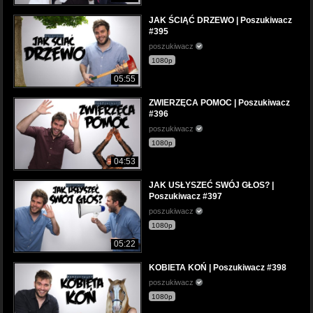
JAK ŚCIĄĆ DRZEWO | Poszukiwacz
#395
poszukiwacz
1080p
05:55
ZWIERZĘCA POMOC | Poszukiwacz
#396
poszukiwacz
1080p
04:53
JAK USŁYSZEĆ SWÓJ GŁOS? |
Poszukiwacz #397
poszukiwacz
1080p
05:22
KOBIETA KOŃ | Poszukiwacz #398
poszukiwacz
1080p