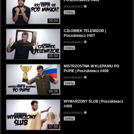
POSZUKIWACZ #406
poszukiwacz
1080p
06:04
CZŁOWIEK TELEWIZOR |
Poszukiwacz #407
poszukiwacz
1080p
05:50
MISTRZOSTWA W KLEPANIU PO
PUPIE | Poszukiwacz #408
poszukiwacz
1080p
06:06
WYMARZONY ŚLUB | Poszukiwacz
#409
poszukiwacz
1080p
07:00