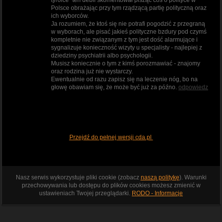
Polsce obrażając przy tym rządzącą partię polityczną oraz
ich wyborców.
Ja rozumiem, że ktoś się nie potrafi pogodzić z przegraną
w wyborach, ale pisać jakieś polityczne bzdury pod czymś
kompletnie nie związanym z tym jest dość alarmujące i
sygnalizuje konieczność wizyty u specjalisty - najlepiej z
dziedziny psychiatrii albo psychologii.
Musisz koniecznie o tym z kimś porozmawiać - znajomy
oraz rodzina już nie wystarczy.
Ewentualnie od razu zapisz się na leczenie nóg, bo na
głowę obawiam się, że może być już za późno.
odpowiedz
Przejdź do pełnej wersji cda.pl
Nasz serwis wykorzystuje pliki cookie (zobacz
naszą politykę
). Warunki
przechowywania lub dostępu do plików cookies możesz zmienić w
ustawieniach Twojej przeglądarki.
RODO - Informacje