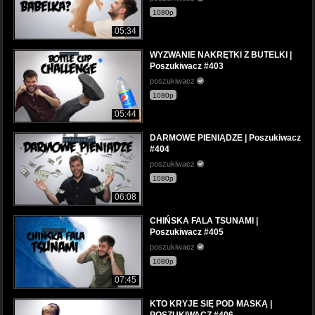
1080p
05:34
WYZWANIE NAKRĘTKI Z BUTELKI |
Poszukiwacz #403
poszukiwacz
1080p
05:44
DARMOWE PIENIĄDZE | Poszukiwacz
#404
poszukiwacz
1080p
06:08
CHIŃSKA FALA TSUNAMI |
Poszukiwacz #405
poszukiwacz
1080p
07:45
KTO KRYJE SIĘ POD MASKĄ |