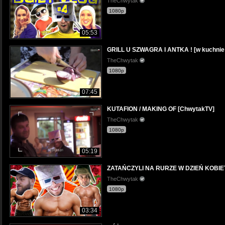
TheChwytak
1080p
05:53
GRILL U SZWAGRA I ANTKA ! [w kuchnie 
TheChwytak
1080p
07:45
KUTAFION / MAKING OF [ChwytakTV]
TheChwytak
1080p
05:19
ZATAŃCZYLI NA RURZE W DZIEŃ KOBIET!!
TheChwytak
1080p
03:34