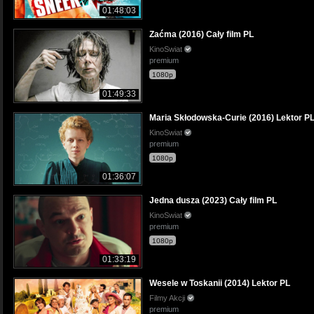
01:48:03
Zaćma (2016) Cały film PL
KinoSwiat
premium
1080p
01:49:33
Maria Skłodowska-Curie (2016) Lektor P
KinoSwiat
premium
1080p
01:36:07
Jedna dusza (2023) Cały film PL
KinoSwiat
premium
1080p
01:33:19
Wesele w Toskanii (2014) Lektor PL
Filmy Akcji
premium