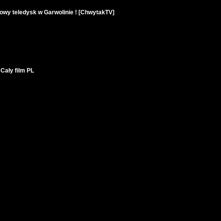
owy teledysk w Garwolinie ! [ChwytakTV]
Cały film PL