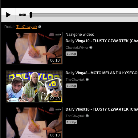
0:00
Dodał:
TheChwytak
Następne wideo:
Daily Vlog#10 - TŁUSTY CZWARTEK [Ch
ChwytakWiktor
1080p
06:10
Daily Vlog#8 - MOTO MELANŻ U ŁYSEGO 
TheChwytak
1080p
08:49
Daily Vlog#10 - TŁUSTY CZWARTEK [Ch
TheChwytak
1080p
06:10