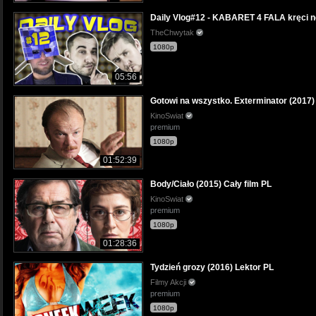
Daily Vlog#12 - KABARET 4 FALA kręci n
TheChwytak
1080p
05:56
Gotowi na wszystko. Exterminator (2017) 
KinoSwiat
premium
1080p
01:52:39
Body/Ciało (2015) Cały film PL
KinoSwiat
premium
1080p
01:28:36
Tydzień grozy (2016) Lektor PL
Filmy Akcji
premium
1080p