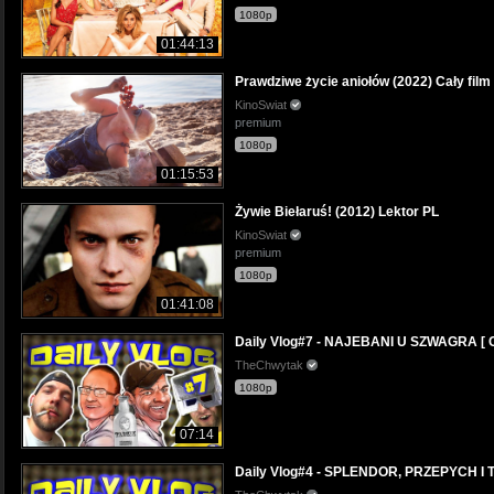
1080p
01:44:13
Prawdziwe życie aniołów (2022) Cały film
KinoSwiat
premium
1080p
01:15:53
Żywie Biełaruś! (2012) Lektor PL
KinoSwiat
premium
1080p
01:41:08
Daily Vlog#7 - NAJEBANI U SZWAGRA [ 
TheChwytak
1080p
07:14
Daily Vlog#4 - SPLENDOR, PRZEPYCH I T