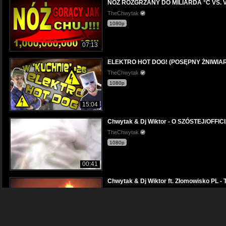
NÓŻ ROZGRZANY DO MILIARDA °C VS. VIN
TheChwytak
1080p
07:13
ELEKTRO HOT DOG! (POSĘPNY ŻNIWIARZ)
TheChwytak
1080p
15:04
Chwytak & Dj Wiktor - O SZÓSTEJ/OFFIC
TheChwytak
1080p
00:41
Chwytak & Dj Wiktor ft. Złomowisko P
TheChwytak
1080p
03:50