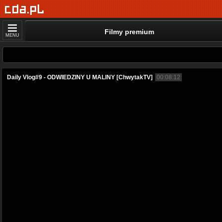
Filmy premium
MENU
Daily Vlog#9 - ODWIEDZINY U MALINY [ChwytakTV]
00:08:12