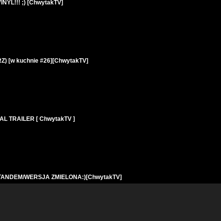
YL!!! ;) [ChwytakTV]
 [w kuchnie #26][ChwytakTV]
IAL TRAILER [ ChwytakTV ]
L - TANDEM/WERSJA ZMIELONA:)[ChwytakTV]