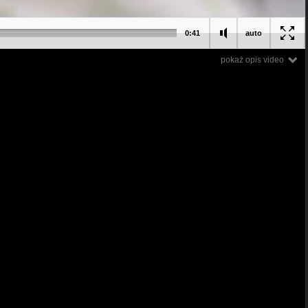
0:41
auto
pokaż opis video