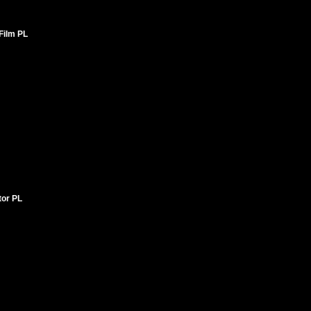
Film PL
tor PL