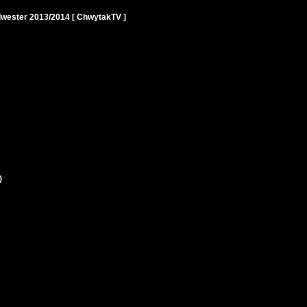
ester 2013/2014 [ ChwytakTV ]
)