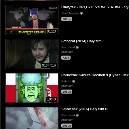
Chwytak - ORĘDZIE SYLWESTROWE / Sylw
TheChwytak
1080p
01:23
Fotograf (2014) Cały film
KinoSwiat
premium
720p
01:47:16
Porucznik Kabura Odcinek 9 (Cyber Tusk
Kabura
premium
1080p
10:40
Smoleńsk (2016) Cały film PL
KinoSwiat
premium
1080p