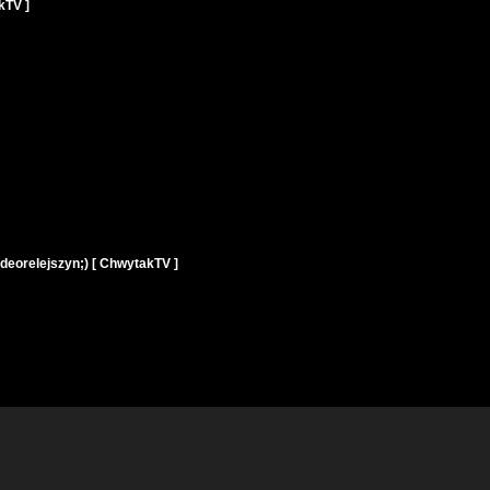
kTV ]
ideorelejszyn;) [ ChwytakTV ]