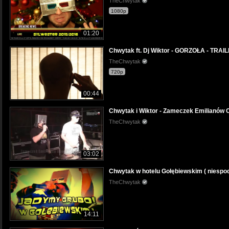
TheChwytak
1080p
01:20
Chwytak ft. Dj Wiktor - GORZOŁA - TRAI
TheChwytak
720p
00:44
Chwytak i Wiktor - Zameczek Emilianów O
TheChwytak
03:02
Chwytak w hotelu Gołębiewskim ( niespod
TheChwytak
14:11