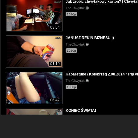
Jak zrobić chwytakowy karton? [ Chwyta
TheChwytak
1080p
03:54
JANUSZ REKIN BIZNESU ;)
TheChwytak
1080p
01:19
Kabaretube / Kołobrzeg 2.08.2014 / Trip v
TheChwytak
1080p
06:47
KONIEC ŚWIATA!
TheChwytak
1080p
01:42