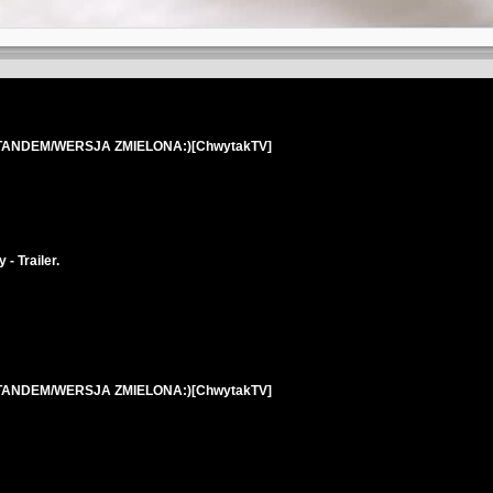
L - TANDEM/WERSJA ZMIELONA:)[ChwytakTV]
 - Trailer.
L - TANDEM/WERSJA ZMIELONA:)[ChwytakTV]