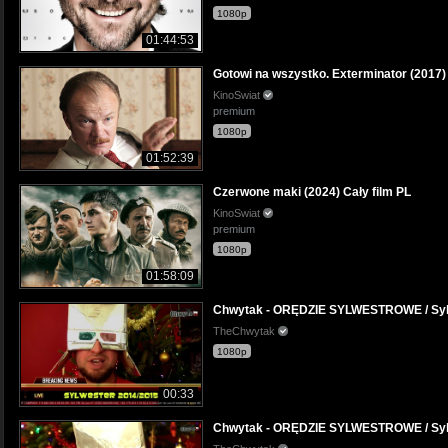
1080p
01:44:53
Gotowi na wszystko. Exterminator (2017) 
KinoSwiat
premium
1080p
01:52:39
Czerwone maki (2024) Cały film PL
KinoSwiat
premium
1080p
01:58:09
Chwytak - ORĘDZIE SYLWESTROWE / Sylw
TheChwytak
1080p
00:33
Chwytak - ORĘDZIE SYLWESTROWE / Sylw