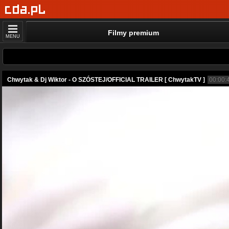
Filmy premium
MENU
Chwytak & Dj Wiktor - O SZÓSTEJ/OFFICIAL TRAILER [ ChwytakTV ]
00:00: