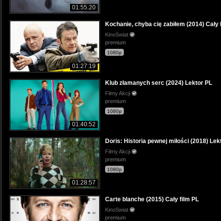
01:55:20
Kochanie, chyba cię zabiłem (2014) Cały 
KinoSwiat
premium
1080p
01:27:19
Klub złamanych serc (2024) Lektor PL
Filmy Akcji
premium
1080p
01:40:52
Doris: Historia pewnej miłości (2018) Lek
Filmy Akcji
premium
1080p
01:28:57
Carte blanche (2015) Cały film PL
KinoSwiat
premium