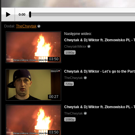
0:00
Dodał:
TheChwytak
Następne wideo:
Chwytak & Dj Wiktor ft. Złomowisko P
ChwytakWiktor
1080p
03:50
Chwytak & Dj Wiktor - Let's go to the Party
TheChwytak
720p
00:27
Chwytak & Dj Wiktor ft. Złomowisko P
TheChwytak
1080p
03:50