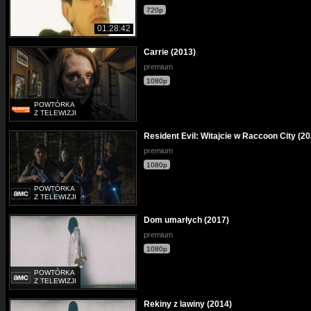
720p
01:28:42
Carrie (2013)
premium
1080p
POWTÓRKA
Z TELEWIZJI
Resident Evil: Witajcie w Raccoon City (20
premium
1080p
POWTÓRKA
Z TELEWIZJI
Dom umarłych (2017)
premium
1080p
POWTÓRKA
Z TELEWIZJI
Rekiny z lawiny (2014)