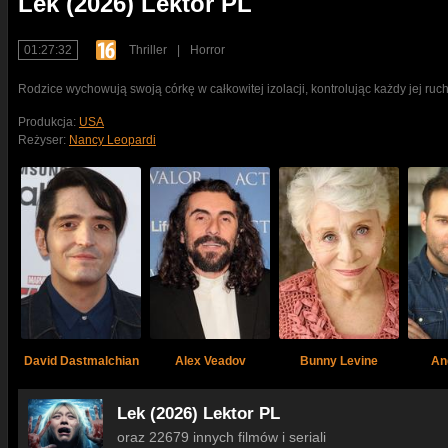
Lek (2026) Lektor PL
01:27:32
Thriller
|
Horror
Rodzice wychowują swoją córkę w całkowitej izolacji, kontrolując każdy jej ru
Produkcja:
USA
Reżyser:
Nancy Leopardi
David Dastmalchian
Alex Veadov
Bunny Levine
An
Lek (2026) Lektor PL
oraz 22679 innych filmów i seriali