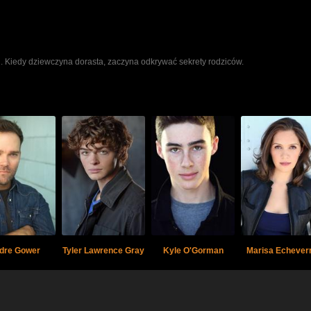
ch. Kiedy dziewczyna dorasta, zaczyna odkrywać sekrety rodziców.
dre Gower
Tyler Lawrence Gray
Kyle O'Gorman
Marisa Echeverr