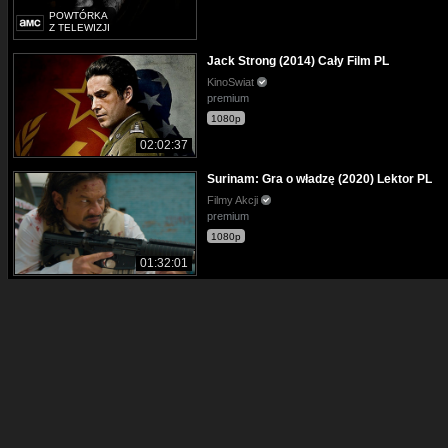
POWTÓRKA
Z TELEWIZJI
Jack Strong (2014) Cały Film PL
KinoSwiat
premium
1080p
02:02:37
Surinam: Gra o władzę (2020) Lektor PL
Filmy Akcji
premium
1080p
01:32:01
Odnajdę cię (2018) Cały film PL
KinoSwiat
premium
1080p
01:19:11
Komentarze