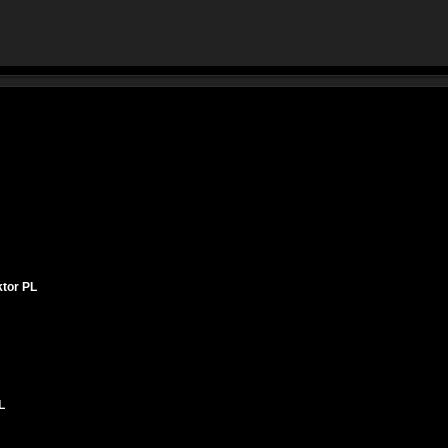
ktor PL
L