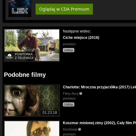
Oglądaj w CDA Premium
Następne wideo:
Ciche miejsce (2018)
premium
1080p
POWTÓRKA
Z TELEWIZJI
Podobne filmy
Charlotte: Mroczna przyjaciółka (2017) Le
Filmy Akcji
premium
1080p
01:23:18
Koszmar minionej zimy (2002), Cały film P
KinoSwiat
premium