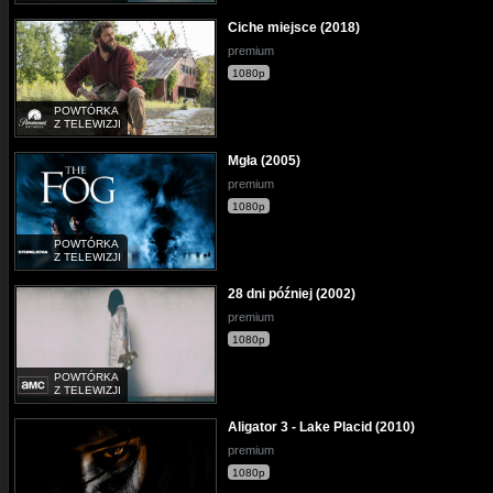
Ciche miejsce (2018)
premium
1080p
POWTÓRKA
Z TELEWIZJI
Mgła (2005)
premium
1080p
POWTÓRKA
Z TELEWIZJI
28 dni później (2002)
premium
1080p
POWTÓRKA
Z TELEWIZJI
Aligator 3 - Lake Placid (2010)
premium
1080p