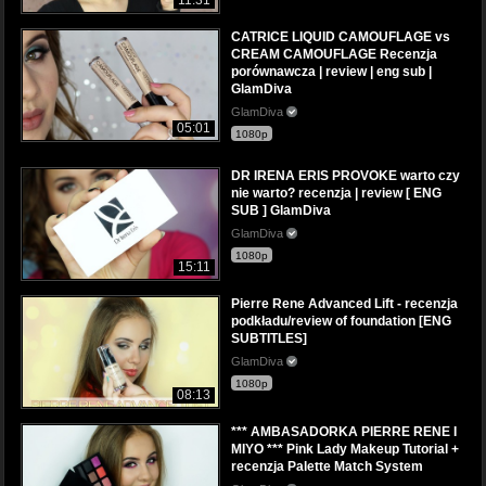
CATRICE LIQUID CAMOUFLAGE vs
CREAM CAMOUFLAGE Recenzja
porównawcza | review | eng sub |
GlamDiva
GlamDiva
05:01
1080p
DR IRENA ERIS PROVOKE warto czy
nie warto? recenzja | review [ ENG
SUB ] GlamDiva
GlamDiva
1080p
15:11
Pierre Rene Advanced Lift - recenzja
podkładu/review of foundation [ENG
SUBTITLES]
GlamDiva
1080p
08:13
*** AMBASADORKA PIERRE RENE I
MIYO *** Pink Lady Makeup Tutorial +
recenzja Palette Match System