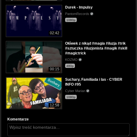
Durek - Impulsy
PantomRecords
1080p
02:42
Ołówek z nikąd #magia #iluzja #trik
#sztuczka #iluzjonista #magik #skill
#magictrick
KOZMO
480p
00:15
Suchary, Familiada i las - CYBER
INFO #95
Cyber Marian
1080p
12:58
Komentarze