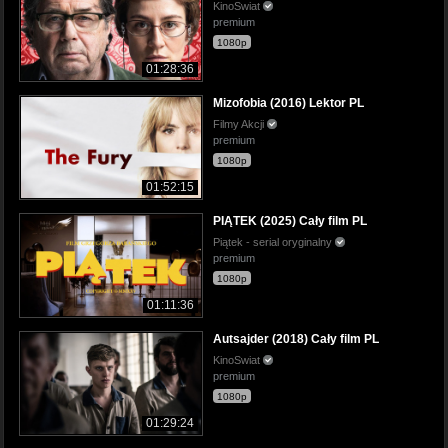
KinoSwiat
premium
1080p
01:28:36
Mizofobia (2016) Lektor PL
Filmy Akcji
premium
1080p
01:52:15
PIĄTEK (2025) Cały film PL
Piątek - serial oryginalny
premium
1080p
01:11:36
Autsajder (2018) Cały film PL
KinoSwiat
premium
1080p
01:29:24