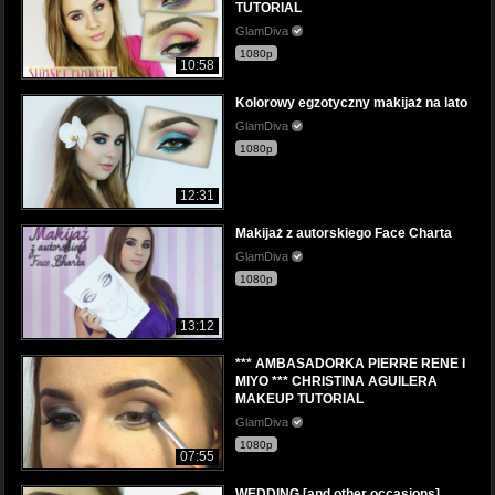
TUTORIAL
GlamDiva
1080p
10:58
Kolorowy egzotyczny makijaż na lato
GlamDiva
1080p
12:31
Makijaż z autorskiego Face Charta
GlamDiva
1080p
13:12
*** AMBASADORKA PIERRE RENE I
MIYO *** CHRISTINA AGUILERA
MAKEUP TUTORIAL
GlamDiva
1080p
07:55
WEDDING [and other occasions]