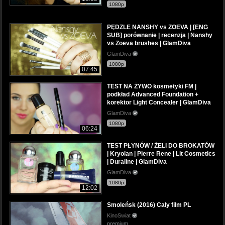
1080p
PĘDZLE NANSHY vs ZOEVA | [ENG
SUB] porównanie | recenzja | Nanshy
vs Zoeva brushes | GlamDiva
GlamDiva
1080p
07:45
TEST NA ŻYWO kosmetyki FM |
podkład Advanced Foundation +
korektor Light Concealer | GlamDiva
GlamDiva
1080p
06:24
TEST PŁYNÓW / ŻELI DO BROKATÓW
| Kryolan | Pierre Rene | Lit Cosmetics
| Duraline | GlamDiva
GlamDiva
1080p
12:02
Smoleńsk (2016) Cały film PL
KinoSwiat
premium