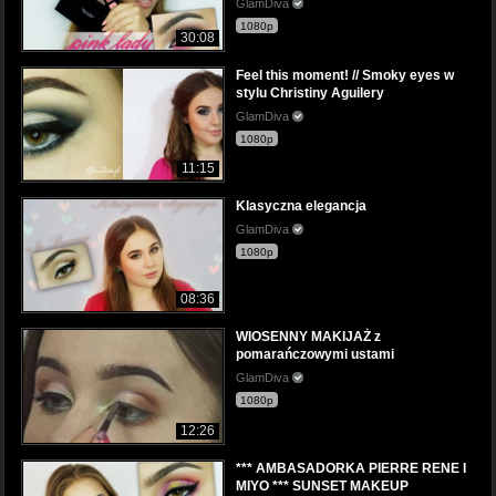
GlamDiva
1080p
30:08
Feel this moment! // Smoky eyes w
stylu Christiny Aguilery
GlamDiva
1080p
11:15
Klasyczna elegancja
GlamDiva
1080p
08:36
WIOSENNY MAKIJAŻ z
pomarańczowymi ustami
GlamDiva
1080p
12:26
*** AMBASADORKA PIERRE RENE I
MIYO *** SUNSET MAKEUP