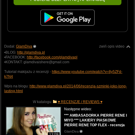
Dodał:
GlamDiva
zwiń opis video
•BLOG:
http://glamdiva.pl
•FACEBOOK:
http://facebook.com/glamdivapl
•KONTAKT: glamdivaishere@gmail.com
Tutorial makijażu z recenzji -
https://www.youtube.com/watch?v=8y5ZFd-
k7N4
Wpis na blogu:
http://www.glamdiva.pl/2014/06/recenzja-szminki-joko-long-
lasting.html
W katalogu:
♥ RECENZJE / REVIEWS ♥
Następne wideo:
*** AMBASADORKA PIERRE RENE I
MIYO *** LAKIERY PIASKOWE
PIERRE RENE TOP FLEX - recenzja
GlamDiva
13:09