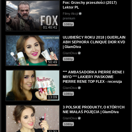
Fox: Grzechy przeszłości (2017)
Lektor PL
Filmy Akcji
premium
1080p
01:40:41
ULUBIEŃCY ROKU 2018 | GUERLAIN
ABH SEPHORA CLINIQUE DIOR KVD
| GlamDiva
GlamDiva
1080p
50:49
*** AMBASADORKA PIERRE RENE I
MIYO *** LAKIERY PIASKOWE
PIERRE RENE TOP FLEX - recenzja
GlamDiva
1080p
13:09
3 POLSKIE PRODUKTY, O KTÓRYCH
NIE MIAŁAŚ POJĘCIA | GlamDiva
GlamDiva
1080p
11:31