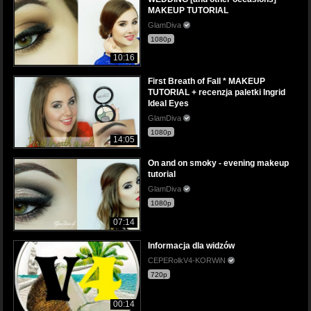
MAKEUP TUTORIAL
GlamDiva
1080p
10:16
First Breath of Fall * MAKEUP
TUTORIAL + recenzja paletki Ingrid
Ideal Eyes
GlamDiva
1080p
14:05
On and on smoky - evening makeup
tutorial
GlamDiva
1080p
07:14
Informacja dla widzów
CEPERolkV4-KORWiN
720p
00:14