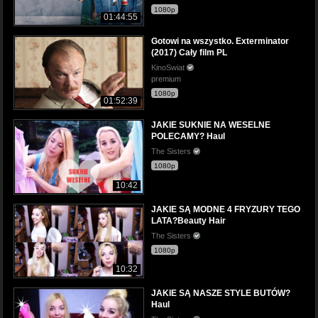
1080p
01:44:55
Gotowi na wszystko. Exterminator
(2017) Cały film PL
KinoSwiat
premium
1080p
01:52:39
JAKIE SUKNIE NA WESELNE
POLECAMY? Haul
The Sisters
1080p
10:42
JAKIE SĄ MODNE 4 FRYZURY TEGO
LATA?Beauty Hair
The Sisters
1080p
10:32
JAKIE SĄ NASZE STYLE BUTÓW?
Haul