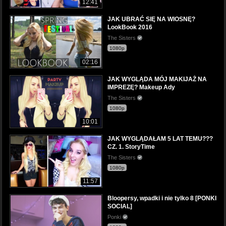
12:41
JAK UBRAĆ SIĘ NA WIOSNĘ?
LookBook 2016
The Sisters
1080p
02:16
JAK WYGLĄDA MÓJ MAKIJAŻ NA
IMPREZĘ? Makeup Ady
The Sisters
1080p
10:01
JAK WYGLĄDAŁAM 5 LAT TEMU???
CZ. 1. StoryTime
The Sisters
1080p
11:57
Bloopersy, wpadki i nie tylko 8 [PONKI
SOCIAL]
Ponki