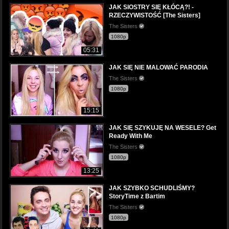
JAK SIOSTRY SIĘ KŁÓCĄ?! -
RZECZYWISTOŚĆ [The Sisters]
The Sisters
1080p
05:31
JAK SIĘ NIE MALOWAĆ PARODIA
The Sisters
1080p
15:15
JAK SIĘ SZYKUJĘ NA WESELE? Get
Ready With Me
The Sisters
1080p
13:25
JAK SZYBKO SCHUDLIŚMY?
StoryTime z Bartim
The Sisters
1080p