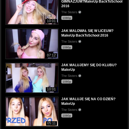
GIMNAZJUM?MakeUp BackToSchool
2016
The Sisters
1080p
10:01
JAK MALOWAŁ SIĘ W LICEUM?
MakeUp BackToSchool 2016
The Sisters
1080p
07:12
JAK MALUJEMY SIĘ DO KLUBU?
MakeUp
The Sisters
1080p
10:01
JAK MALUJE SIĘ NA CO DZIEŃ?
MakeUp
The Sisters
1080p
05:11