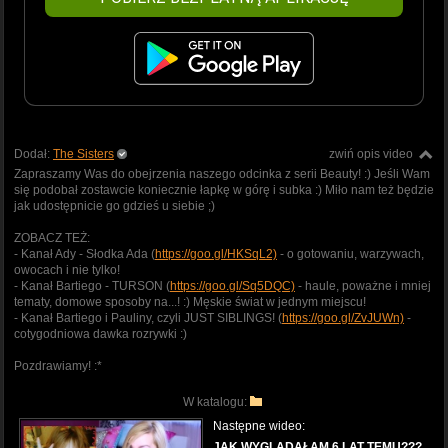
Dodał:
The Sisters
zwiń opis video
Zapraszamy Was do obejrzenia naszego odcinka z serii Beauty! :) Jeśli Wam
się podobał zostawcie koniecznie łapkę w górę i subka :) Miło nam też będzie
jak udostępnicie go gdzieś u siebie ;)
ZOBACZ TEŻ:
- Kanał Ady - Słodka Ada (
https://goo.gl/HKSqL2)
- o gotowaniu, warzywach,
owocach i nie tylko!
- Kanał Bartiego - TURSON (
https://goo.gl/Sq5DQC)
- haule, poważne i mniej
tematy, domowe sposoby na...! :) Męskie świat w jednym miejscu!
- Kanał Bartiego i Pauliny, czyli JUST SIBLINGS! (
https://goo.gl/ZvJUWn)
-
cotygodniowa dawka rozrywki :)
Pozdrawiamy! :*
W katalogu:
Następne wideo:
JAK WYGLĄDAŁAM 6 LAT TEMU???