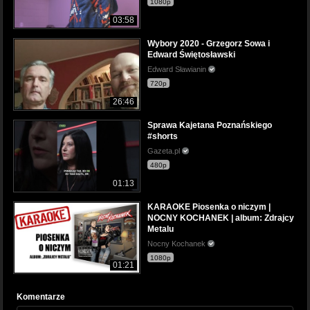
1080p
03:58
Wybory 2020 - Grzegorz Sowa i
Edward Świętosławski
Edward Sławianin
720p
26:46
Sprawa Kajetana Poznańskiego
#shorts
Gazeta.pl
480p
01:13
KARAOKE Piosenka o niczym |
NOCNY KOCHANEK | album: Zdrajcy
Metalu
Nocny Kochanek
1080p
01:21
Komentarze