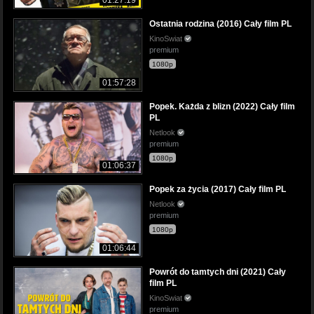
Ostatnia rodzina (2016) Cały film PL
KinoSwiat
premium
1080p
01:57:28
Popek. Każda z blizn (2022) Cały film
PL
Netlook
premium
1080p
01:06:37
Popek za życia (2017) Cały film PL
Netlook
premium
1080p
01:06:44
Powrót do tamtych dni (2021) Cały
film PL
KinoSwiat
premium