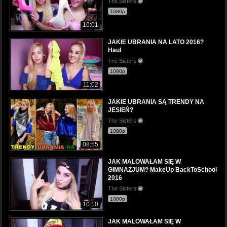
The Sisters
1080p
10:01
JAKIE UBRANIA NA LATO 2016?
Haul
The Sisters
1080p
11:02
JAKIE UBRANIA SĄ TRENDY NA
JESIEŃ?
The Sisters
1080p
08:55
JAK MALOWAŁAM SIĘ W
GIMNAZJUM? MakeUp BackToSchool
2016
The Sisters
1080p
10:10
JAK MALOWAŁAM SIĘ W