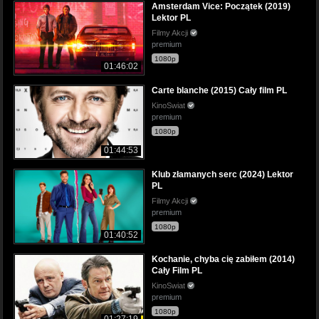
Amsterdam Vice: Początek (2019)
Lektor PL
Filmy Akcji
premium
1080p
01:46:02
Carte blanche (2015) Cały film PL
KinoSwiat
premium
1080p
01:44:53
Klub złamanych serc (2024) Lektor
PL
Filmy Akcji
premium
1080p
01:40:52
Kochanie, chyba cię zabiłem (2014)
Cały Film PL
KinoSwiat
premium
1080p
01:27:19