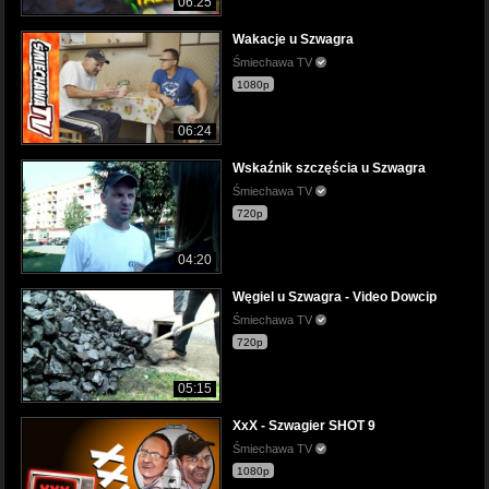
06:25
Wakacje u Szwagra
Śmiechawa TV
1080p
06:24
Wskaźnik szczęścia u Szwagra
Śmiechawa TV
720p
04:20
Węgiel u Szwagra - Video Dowcip
Śmiechawa TV
720p
05:15
XxX - Szwagier SHOT 9
Śmiechawa TV
1080p