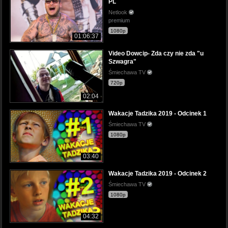
PL
Netlook
premium
1080p
01:06:37
Video Dowcip- Zda czy nie zda "u
Szwagra"
Śmiechawa TV
720p
02:04
Wakacje Tadzika 2019 - Odcinek 1
Śmiechawa TV
1080p
03:40
Wakacje Tadzika 2019 - Odcinek 2
Śmiechawa TV
1080p
04:32