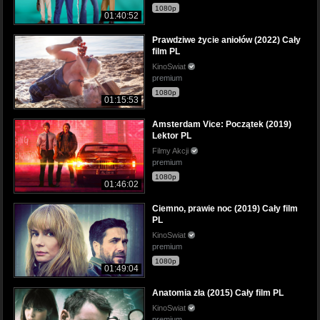
1080p
01:40:52
Prawdziwe życie aniołów (2022) Cały
film PL
KinoSwiat
premium
1080p
01:15:53
Amsterdam Vice: Początek (2019)
Lektor PL
Filmy Akcji
premium
1080p
01:46:02
Ciemno, prawie noc (2019) Cały film
PL
KinoSwiat
premium
1080p
01:49:04
Anatomia zła (2015) Cały film PL
KinoSwiat
premium