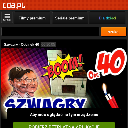
Filmy premium
Seriale premium
Dla dzieci
MENU
szukaj
Szwagry - Odcinek 40
00:10:05
Aby móc oglądać na tym urządzeniu
POBIERZ BEZPŁATNĄ APLIKACJĘ