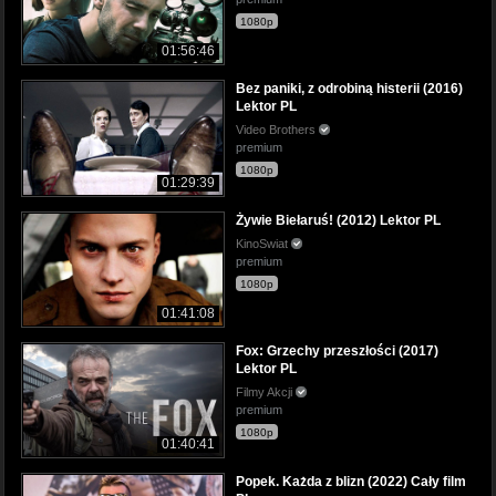
1080p
01:56:46
Bez paniki, z odrobiną histerii (2016)
Lektor PL
Video Brothers
premium
1080p
01:29:39
Żywie Biełaruś! (2012) Lektor PL
KinoSwiat
premium
1080p
01:41:08
Fox: Grzechy przeszłości (2017)
Lektor PL
Filmy Akcji
premium
1080p
01:40:41
Popek. Każda z blizn (2022) Cały film