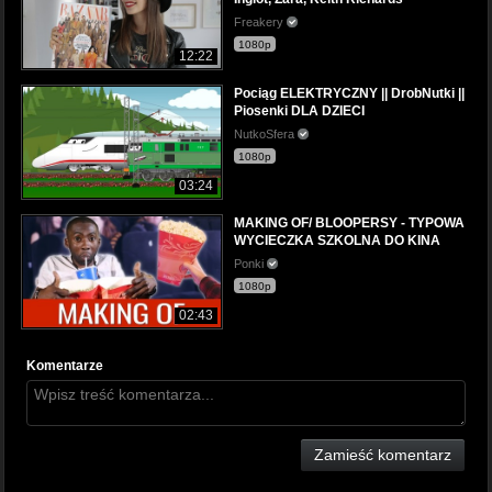
Freakery
1080p
12:22
Pociąg ELEKTRYCZNY || DrobNutki ||
Piosenki DLA DZIECI
NutkoSfera
1080p
03:24
MAKING OF/ BLOOPERSY - TYPOWA
WYCIECZKA SZKOLNA DO KINA
Ponki
1080p
02:43
Komentarze
Zamieść komentarz