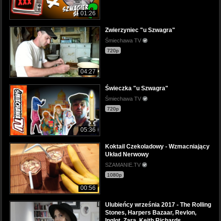
01:26
Zwierzyniec "u Szwagra"
Śmiechawa TV
720p
04:27
Świeczka "u Szwagra"
Śmiechawa TV
720p
05:36
Koktail Czekoladowy - Wzmacniający
Układ Nerwowy
SZAMANIE.TV
1080p
00:56
Ulubieńcy września 2017 - The Rolling
Stones, Harpers Bazaar, Revlon,
Inglot, Zara, Keith Richards