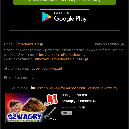
Dodał:
Śmiechawa TV
zwiń opis video
Szwagier wysadza piec w powietrze. Antek doradza jak wybrnąć z tej sytuacji.
wspieraj Szwagrów:
https://patronite.pl/smiechawatv
sklep z koszulkami:
http://www.smiechawatv.cupsell.pl
oficjalna strona:
http://smiechawatv.pl
Film reżyserowany.
W katalogu:
Historia Szwagrów od początku - Wszystkie dowcipy
Następne wideo:
Szwagry - Odcinek 41
smiechawaTV
1080p
12:55