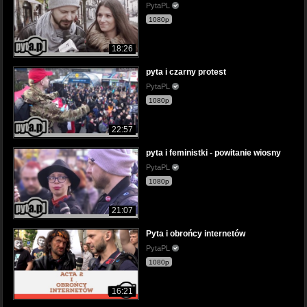
PytaPL
1080p
18:26
pyta i czarny protest
PytaPL
1080p
22:57
pyta i feministki - powitanie wiosny
PytaPL
1080p
21:07
Pyta i obrońcy internetów
PytaPL
1080p
16:21