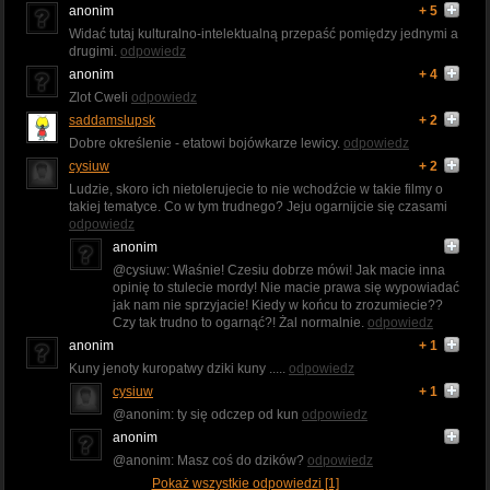
anonim
+ 5
Widać tutaj kulturalno-intelektualną przepaść pomiędzy jednymi a
drugimi.
odpowiedz
anonim
+ 4
Zlot Cweli
odpowiedz
saddamslupsk
+ 2
Dobre określenie - etatowi bojówkarze lewicy.
odpowiedz
cysiuw
+ 2
Ludzie, skoro ich nietolerujecie to nie wchodźcie w takie filmy o
takiej tematyce. Co w tym trudnego? Jeju ogarnijcie się czasami
odpowiedz
anonim
@cysiuw: Właśnie! Czesiu dobrze mówi! Jak macie inna
opinię to stulecie mordy! Nie macie prawa się wypowiadać
jak nam nie sprzyjacie! Kiedy w końcu to zrozumiecie??
Czy tak trudno to ogarnąć?! Żal normalnie.
odpowiedz
anonim
+ 1
Kuny jenoty kuropatwy dziki kuny .....
odpowiedz
cysiuw
+ 1
@anonim: ty się odczep od kun
odpowiedz
anonim
@anonim: Masz coś do dzików?
odpowiedz
Pokaż wszystkie odpowiedzi [1]