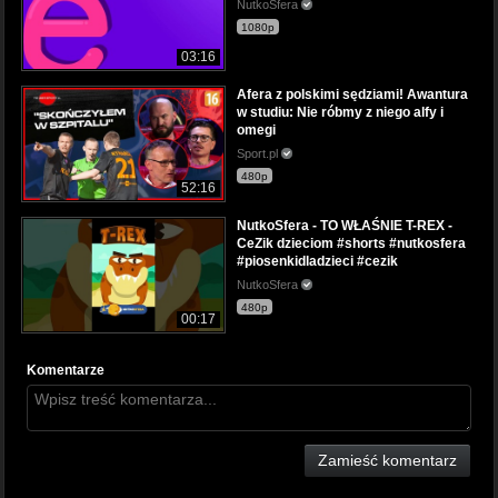
NutkoSfera
1080p
03:16
Afera z polskimi sędziami! Awantura
w studiu: Nie róbmy z niego alfy i
omegi
Sport.pl
480p
52:16
NutkoSfera - TO WŁAŚNIE T-REX -
CeZik dzieciom #shorts #nutkosfera
#piosenkidladzieci #cezik
NutkoSfera
480p
00:17
Komentarze
Zamieść komentarz