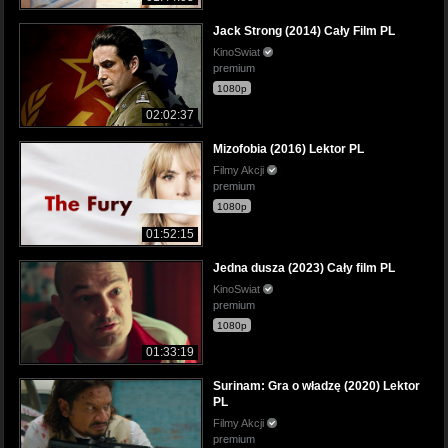
Jack Strong (2014) Cały Film PL
KinoSwiat
premium
1080p
02:02:37
Mizofobia (2016) Lektor PL
Filmy Akcji
premium
1080p
01:52:15
Jedna dusza (2023) Cały film PL
KinoSwiat
premium
1080p
01:33:19
Surinam: Gra o władzę (2020) Lektor
PL
Filmy Akcji
premium