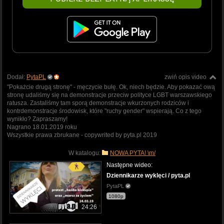
Dodał:
PytaPL
zwiń opis video
"Pokażcie drugą stronę" - męczycie bułę. Ok, niech będzie. Aby pokazać ową
stronę udaliśmy się na demonstracje przeciw polityce LGBT warszawskiego
ratusza. Zastaliśmy tam sporą demonstracje wkurzonych rodziców i
kontrdemonstracje środowisk, które "ruchy gender" wspierają. Co z tego
wynikło? Zapraszamy!
Nagrano 18.01.2019 roku
Wszystkie prawa zbrukane - copywrited by pyta.pl 2019
W katalogu:
NOWA PYTA! \m/
Następne wideo:
Dziennikarze wyklęci / pyta.pl
PytaPL
1080p
24:26