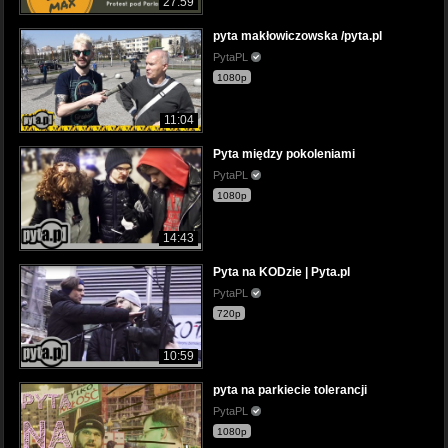
27:59
pyta makłowiczowska /pyta.pl
PytaPL
1080p
11:04
Pyta między pokoleniami
PytaPL
1080p
14:43
Pyta na KODzie | Pyta.pl
PytaPL
720p
10:59
pyta na parkiecie tolerancji
PytaPL
1080p