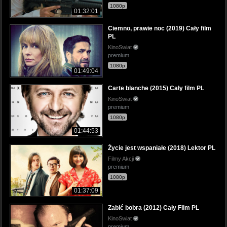
1080p
01:32:01
Ciemno, prawie noc (2019) Cały film
PL
KinoSwiat
premium
1080p
01:49:04
Carte blanche (2015) Cały film PL
KinoSwiat
premium
1080p
01:44:53
Życie jest wspaniałe (2018) Lektor PL
Filmy Akcji
premium
1080p
01:37:09
Zabić bobra (2012) Cały Film PL
KinoSwiat
premium