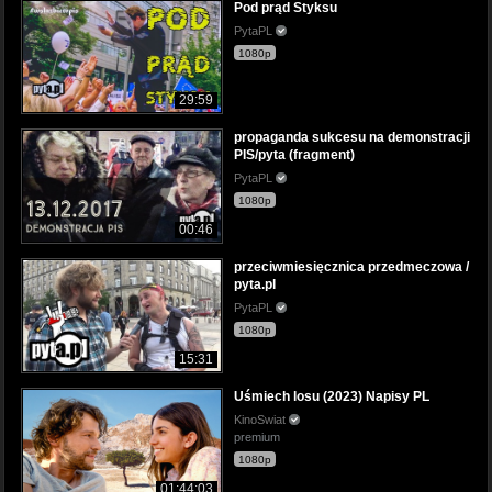
Pod prąd Styksu
PytaPL
1080p
29:59
propaganda sukcesu na demonstracji
PIS/pyta (fragment)
PytaPL
1080p
00:46
przeciwmiesięcznica przedmeczowa /
pyta.pl
PytaPL
1080p
15:31
Uśmiech losu (2023) Napisy PL
KinoSwiat
premium
1080p
01:44:03