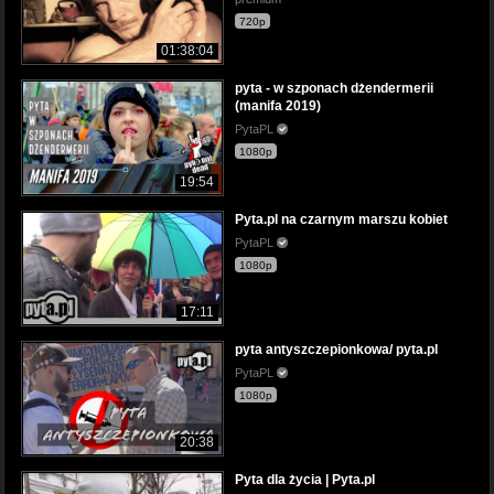
720p
01:38:04
pyta - w szponach dżendermerii
(manifa 2019)
PytaPL
1080p
19:54
Pyta.pl na czarnym marszu kobiet
PytaPL
1080p
17:11
pyta antyszczepionkowa/ pyta.pl
PytaPL
1080p
20:38
Pyta dla życia | Pyta.pl