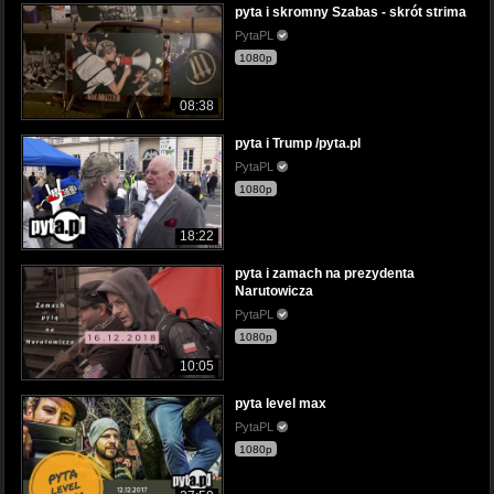
pyta i skromny Szabas - skrót strima
PytaPL
1080p
08:38
pyta i Trump /pyta.pl
PytaPL
1080p
18:22
pyta i zamach na prezydenta
Narutowicza
PytaPL
1080p
10:05
pyta level max
PytaPL
1080p