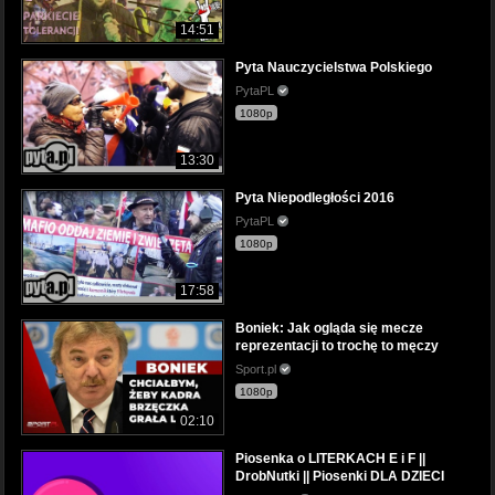
14:51
Pyta Nauczycielstwa Polskiego
PytaPL
1080p
13:30
Pyta Niepodległości 2016
PytaPL
1080p
17:58
Boniek: Jak ogląda się mecze
reprezentacji to trochę to męczy
Sport.pl
1080p
02:10
Piosenka o LITERKACH E i F ||
DrobNutki || Piosenki DLA DZIECI