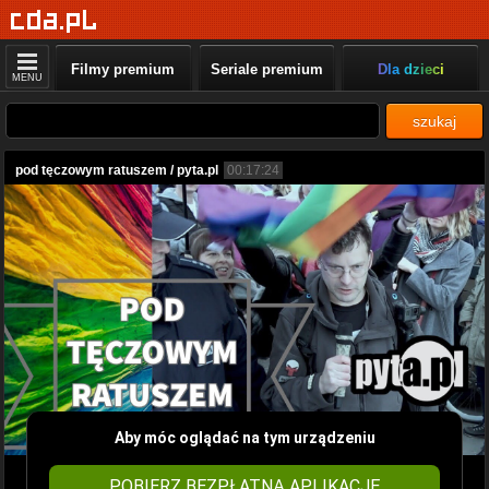
Filmy premium
Seriale premium
Dla dzieci
MENU
szukaj
pod tęczowym ratuszem / pyta.pl
00:17:24
Aby móc oglądać na tym urządzeniu
POBIERZ BEZPŁATNĄ APLIKACJĘ