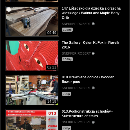
147 Łóżeczko dla dziecka z orzecha
włoskiego / Walnut and Maple Baby
Crib
SNEKKER ROBERT
1080p
09:49
The Gallery- Kyien K. Fox in Rørvik
2016
SNEKKER ROBERT
1080p
02:21
010 Drewniane donice / Wooden
flower pots
SNEKKER ROBERT
720p
14:19
013.Podkonstrukcja schodów -
Substructure of stairs
SNEKKER ROBERT
720p