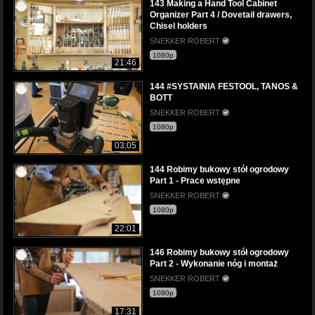
143 Making a Hand Tool Cabinet
Organizer Part 4 / Dovetail drawers,
Chisel holders
SNEKKER ROBERT
1080p
21:46
144 #SYSTAINIA FESTOOL, TANOS &
BOTT
SNEKKER ROBERT
1080p
03:05
144 Robimy bukowy stół ogrodowy
Part 1 - Prace wstępne
SNEKKER ROBERT
1080p
22:01
146 Robimy bukowy stół ogrodowy
Part 2 - Wykonanie nóg i montaż
SNEKKER ROBERT
1080p
17:31