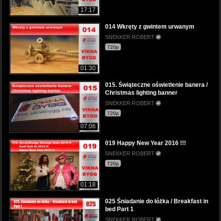
17:17
014 Wkręty z gwintem urwanym
SNEKKER ROBERT
720p
01:30
015. Świąteczne oświetlenie banera /
Christmas lighting banner
SNEKKER ROBERT
720p
07:06
019 Happy New Year 2016 !!!
SNEKKER ROBERT
720p
01:18
025 Śniadanie do łóżka / Breakfast in
bed Part 1
SNEKKER ROBERT