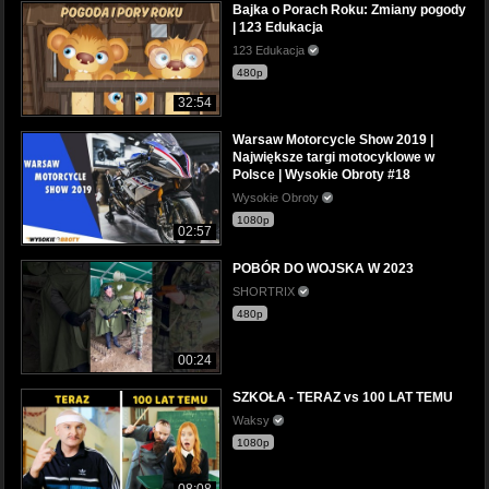
Bajka o Porach Roku: Zmiany pogody
| 123 Edukacja
123 Edukacja
480p
32:54
Warsaw Motorcycle Show 2019 |
Największe targi motocyklowe w
Polsce | Wysokie Obroty #18
Wysokie Obroty
1080p
02:57
POBÓR DO WOJSKA W 2023
SHORTRIX
480p
00:24
SZKOŁA - TERAZ vs 100 LAT TEMU
Waksy
1080p
08:08