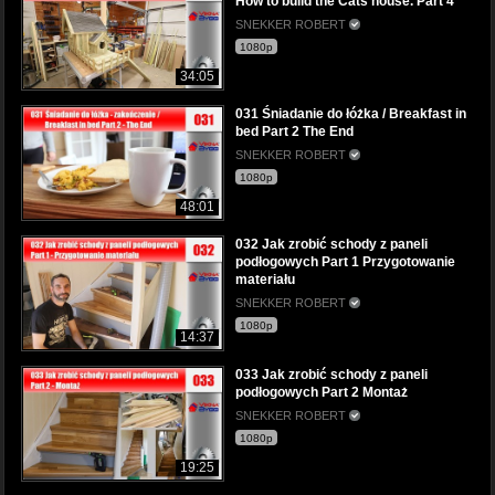
How to build the Cats house. Part 4
SNEKKER ROBERT
1080p
34:05
031 Śniadanie do łóżka / Breakfast in
bed Part 2 The End
SNEKKER ROBERT
1080p
48:01
032 Jak zrobić schody z paneli
podłogowych Part 1 Przygotowanie
materiału
SNEKKER ROBERT
1080p
14:37
033 Jak zrobić schody z paneli
podłogowych Part 2 Montaż
SNEKKER ROBERT
1080p
19:25