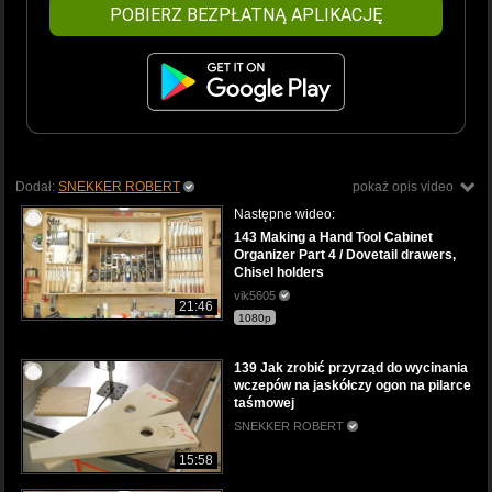
POBIERZ BEZPŁATNĄ APLIKACJĘ
Dodał:
SNEKKER ROBERT
pokaż opis video
Następne wideo:
143 Making a Hand Tool Cabinet
Organizer Part 4 / Dovetail drawers,
Chisel holders
vik5605
21:46
1080p
139 Jak zrobić przyrząd do wycinania
wczepów na jaskółczy ogon na pilarce
taśmowej
SNEKKER ROBERT
15:58