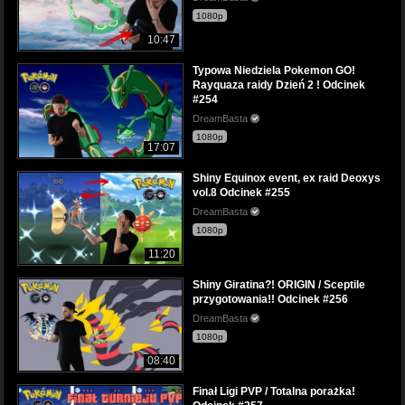
1080p
10:47
Typowa Niedziela Pokemon GO!
Rayquaza raidy Dzień 2 ! Odcinek
#254
DreamBasta
1080p
17:07
Shiny Equinox event, ex raid Deoxys
vol.8 Odcinek #255
DreamBasta
1080p
11:20
Shiny Giratina?! ORIGIN / Sceptile
przygotowania!! Odcinek #256
DreamBasta
1080p
08:40
Finał Ligi PVP / Totalna porażka!