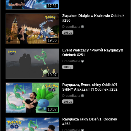
17:31
Złapałem Dialgie w Krakowie Odcinek
#250
DreamBasta
1080p
19:36
Event Walczący / Powrót Rayquazy!!
Odcinek #251
DreamBasta
1080p
19:07
Rayquaza, Event, shiny Oddish?!
SHINY Alakazam?! Odcinek #252
DreamBasta
1080p
10:07
Rayquaza raidy Dzień 1! Odcinek
#253
DreamBasta