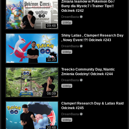
Zmiana teamów w Pokemon Go /
Bany dla Mystic7 i Trainer Tips!!
Odcinek #242
DreamBasta
1080p
09:48
Shiny Latias , Clamperl Research Day
, Nowy Event !?! Odcinek #243
DreamBasta
1080p
11:35
Treecko Community Day, Niantic
Zmienia Godziny! Odcinek #244
DreamBasta
1080p
06:09
Clamperl Research Day & Latias Raid
Odcinek #245
DreamBasta
1080p
20:48