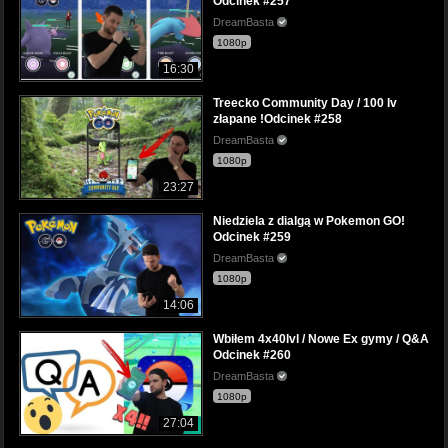
Odcinek #257
DreamBasta
1080p
16:30
Treecko Community Day / 100 Iv
złapane !Odcinek #258
DreamBasta
1080p
23:27
Niedziela z dialgą w Pokemon GO!
Odcinek #259
DreamBasta
1080p
14:06
Wbiłem 4x40lvl / Nowe Ex gymy / Q&A
Odcinek #260
DreamBasta
1080p
27:04