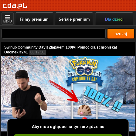
Filmy premium
Seriale premium
Dla dzieci
MENU
szukaj
Swinub Community Day!! Złapałem 100IV! Pomoc dla schroniska!
Odcinek #241
00:17:01
Aby móc oglądać na tym urządzeniu