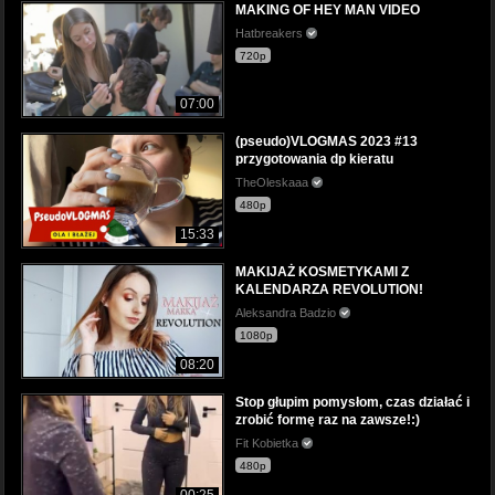
MAKING OF HEY MAN VIDEO
Hatbreakers
720p
07:00
(pseudo)VLOGMAS 2023 #13
przygotowania dp kieratu
TheOleskaaa
480p
15:33
MAKIJAŻ KOSMETYKAMI Z
KALENDARZA REVOLUTION!
Aleksandra Badzio
1080p
08:20
Stop głupim pomysłom, czas działać i
zrobić formę raz na zawsze!:)
Fit Kobietka
480p
00:25