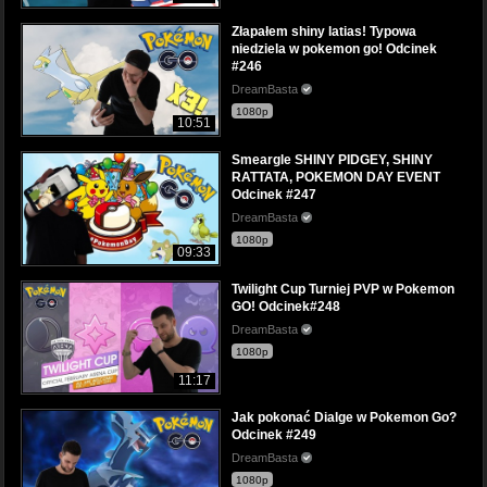
Złapałem shiny latias! Typowa
niedziela w pokemon go! Odcinek
#246
DreamBasta
1080p
10:51
Smeargle SHINY PIDGEY, SHINY
RATTATA, POKEMON DAY EVENT
Odcinek #247
DreamBasta
1080p
09:33
Twilight Cup Turniej PVP w Pokemon
GO! Odcinek#248
DreamBasta
1080p
11:17
Jak pokonać Dialge w Pokemon Go?
Odcinek #249
DreamBasta
1080p