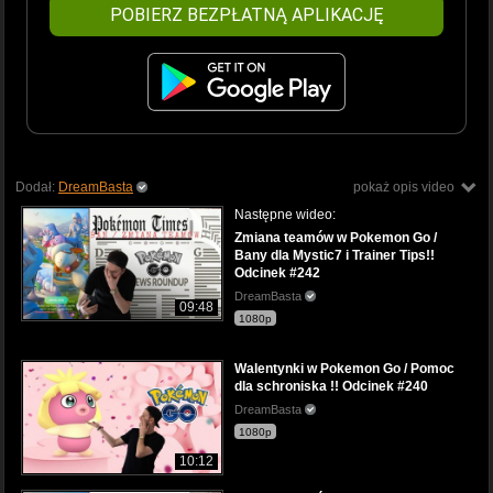
POBIERZ BEZPŁATNĄ APLIKACJĘ
Dodał:
DreamBasta
pokaż opis video
Następne wideo:
Zmiana teamów w Pokemon Go /
Bany dla Mystic7 i Trainer Tips!!
Odcinek #242
DreamBasta
09:48
1080p
Walentynki w Pokemon Go / Pomoc
dla schroniska !! Odcinek #240
DreamBasta
1080p
10:12