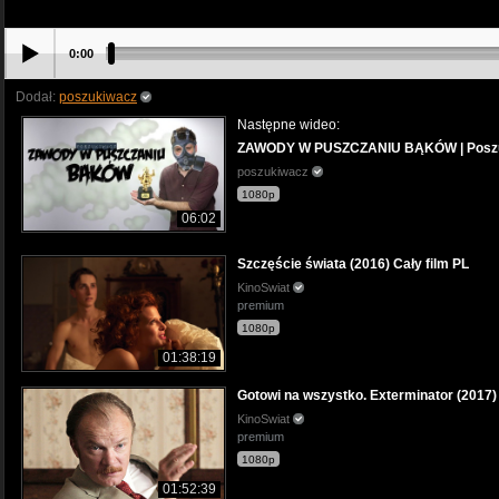
0:00
Dodał:
poszukiwacz
Następne wideo:
ZAWODY W PUSZCZANIU BĄKÓW | Poszu
poszukiwacz
1080p
06:02
Szczęście świata (2016) Cały film PL
KinoSwiat
premium
1080p
01:38:19
Gotowi na wszystko. Exterminator (2017) 
KinoSwiat
premium
1080p
01:52:39