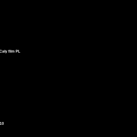
ały film PL
10