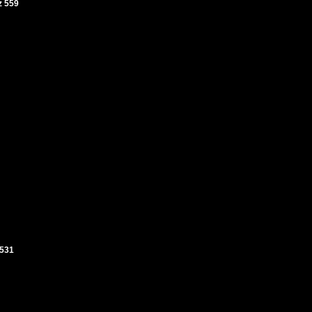
 559
531