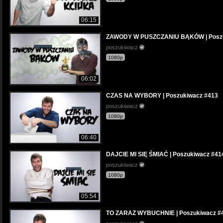
06:15
ZAWODY W PUSZCZANIU BĄKÓW | Poszu
poszukiwacz
1080p
06:02
CZAS NA WYBORY | Poszukiwacz #413
poszukiwacz
1080p
06:40
DAJCIE MI SIĘ ŚMIAĆ | Poszukiwacz #41
poszukiwacz
1080p
05:54
TO ZARAZ WYBUCHNIE | Poszukiwacz #