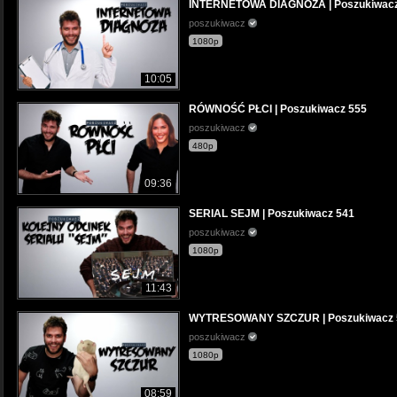
INTERNETOWA DIAGNOZA | Poszukiwacz
poszukiwacz
1080p
10:05
RÓWNOŚĆ PŁCI | Poszukiwacz 555
poszukiwacz
480p
09:36
SERIAL SEJM | Poszukiwacz 541
poszukiwacz
1080p
11:43
WYTRESOWANY SZCZUR | Poszukiwacz 
poszukiwacz
1080p
08:59