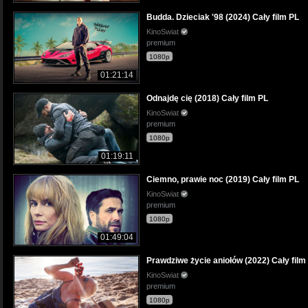
Budda. Dzieciak '98 (2024) Cały film PL
KinoSwiat
premium
1080p
01:21:14
Odnajdę cię (2018) Cały film PL
KinoSwiat
premium
1080p
01:19:11
Ciemno, prawie noc (2019) Cały film PL
KinoSwiat
premium
1080p
01:49:04
Prawdziwe życie aniołów (2022) Cały film
KinoSwiat
premium
1080p