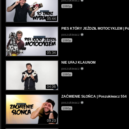
poszukiwacz
1080p
05:44
PIES KTÓRY JEŹDZIŁ MOTOCYKLEM | Po
poszukiwacz
1080p
05:34
NIE UFAJ KLAUNOM
poszukiwacz
1080p
04:06
ZAĆMIENIE SŁOŃCA | Poszukiwacz 554
poszukiwacz
1080p
09:23