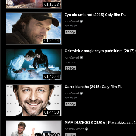
01:15:53
Żyć nie umierać (2015) Cały film PL
KinoSwiat
premium
1080p
01:21:14
Człowiek z magicznym pudełkiem (2017) C
KinoSwiat
premium
1080p
01:40:44
Carte blanche (2015) Cały film PL
KinoSwiat
premium
1080p
01:44:53
MAM DUŻEGO KCIUKA | Poszukiwacz #4
poszukiwacz
1080p