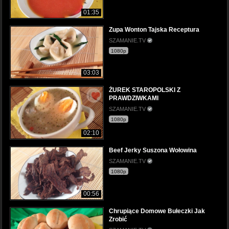
01:35
Zupa Wonton Tajska Receptura
SZAMANIE.TV
1080p
03:03
ŻUREK STAROPOLSKI Z
PRAWDZIWKAMI
SZAMANIE.TV
1080p
02:10
Beef Jerky Suszona Wołowina
SZAMANIE.TV
1080p
00:56
Chrupiące Domowe Bułeczki Jak
Zrobić