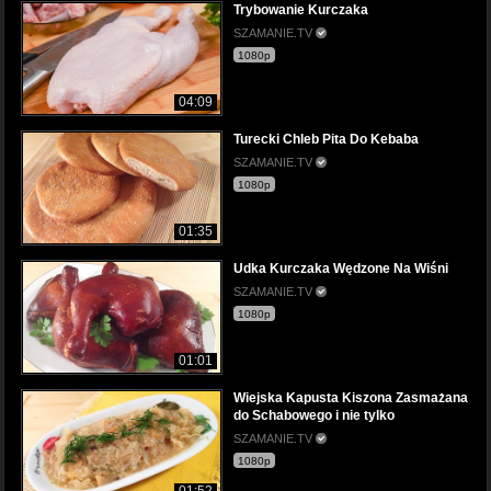
Trybowanie Kurczaka
SZAMANIE.TV
1080p
04:09
Turecki Chleb Pita Do Kebaba
SZAMANIE.TV
1080p
01:35
Udka Kurczaka Wędzone Na Wiśni
SZAMANIE.TV
1080p
01:01
Wiejska Kapusta Kiszona Zasmażana
do Schabowego i nie tylko
SZAMANIE.TV
1080p
01:52