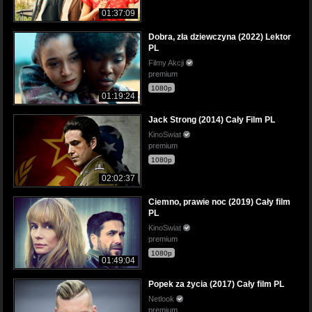
01:37:09
Dobra, zła dziewczyna (2022) Lektor
PL
Filmy Akcji
premium
1080p
01:19:24
Jack Strong (2014) Cały Film PL
KinoSwiat
premium
1080p
02:02:37
Ciemno, prawie noc (2019) Cały film
PL
KinoSwiat
premium
1080p
01:49:04
Popek za życia (2017) Cały film PL
Netlook
premium