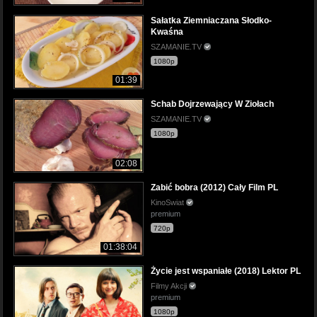
Sałatka Ziemniaczana Słodko-
Kwaśna
SZAMANIE.TV
1080p
01:39
Schab Dojrzewający W Ziołach
SZAMANIE.TV
1080p
02:08
Zabić bobra (2012) Cały Film PL
KinoSwiat
premium
720p
01:38:04
Życie jest wspaniałe (2018) Lektor PL
Filmy Akcji
premium
1080p