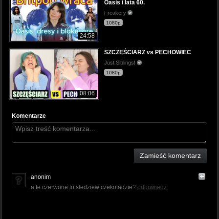
Oasis i lata 60.
Freakery
1080p
24:58
SZCZĘŚCIARZ vs PECHOWIEC
Just Siblings!
1080p
08:06
Komentarze
Zamieść komentarz
anonim
a te czerwone to sledziew czekoladzie?
odpowiedz