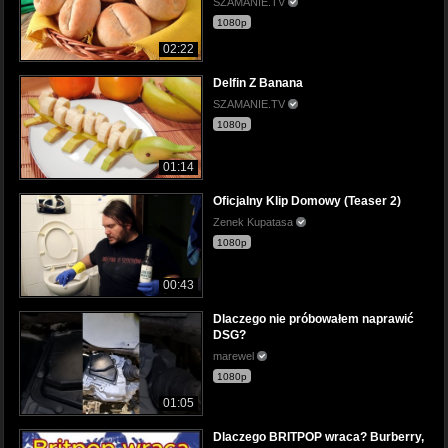
SZAMANIE.TV
1080p
02:22
Delfin Z Banana
SZAMANIE.TV
1080p
01:14
Oficjalny Klip Domowy (Teaser 2)
Zenek Kupatasa
1080p
00:43
Dlaczego nie próbowałem naprawić
DSG?
marewel
1080p
01:05
Dlaczego BRITPOP wraca? Burberry,