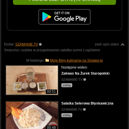
Dodał:
SZAMANIE.TV
zwiń opis video
Smaczna i szybka w przygotowaniu sałatka surimi z ogórkiem
W katalogu:
Moje filmy kulinarne na Smaker.pl
Następne wideo:
Zakwas Na Żurek Staropolski
SZAMANIE-TV
1080p
00:51
Sałatka Selerowa Błyskawiczna
SZAMANIE.TV
1080p
00:48