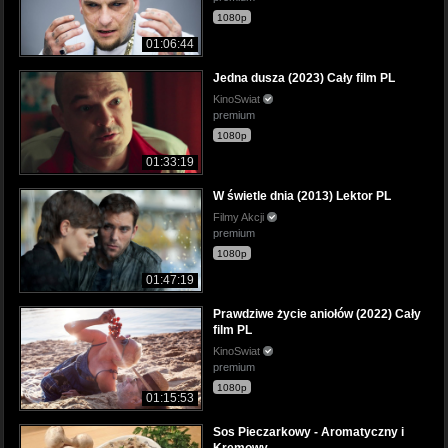
1080p
01:06:44
Jedna dusza (2023) Cały film PL
KinoSwiat
premium
1080p
01:33:19
W świetle dnia (2013) Lektor PL
Filmy Akcji
premium
1080p
01:47:19
Prawdziwe życie aniołów (2022) Cały
film PL
KinoSwiat
premium
1080p
01:15:53
Sos Pieczarkowy - Aromatyczny i