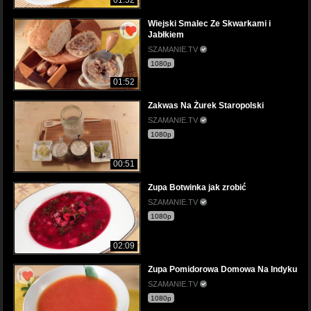
Wiejski Smalec Ze Skwarkami i
Jabłkiem
SZAMANIE.TV
1080p
01:52
Zakwas Na Żurek Staropolski
SZAMANIE.TV
1080p
00:51
Zupa Botwinka jak zrobić
SZAMANIE.TV
1080p
02:09
Zupa Pomidorowa Domowa Na Indyku
SZAMANIE.TV
1080p