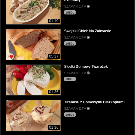
Kremowy
SZAMANIE.TV
1080p
01:10
Swojski Chleb Na Zakwasie
SZAMANIE.TV
1080p
05:37
Słodki Domowy Twarożek
SZAMANIE.TV
1080p
01:36
Tiramisu z Domowymi Biszkoptami
SZAMANIE.TV
1080p
01:36