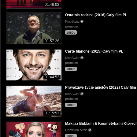
01:46:02
Ostatnia rodzina (2016) Cały film PL
KinoSwiat
premium
1080p
01:57:28
Carte blanche (2015) Cały film PL
KinoSwiat
premium
1080p
01:44:53
Prawdziwe życie aniołów (2022) Cały film
KinoSwiat
premium
1080p
01:15:53
Makijaz Bublami & Kosmetykami Których 
Dominika Mizia
1080p