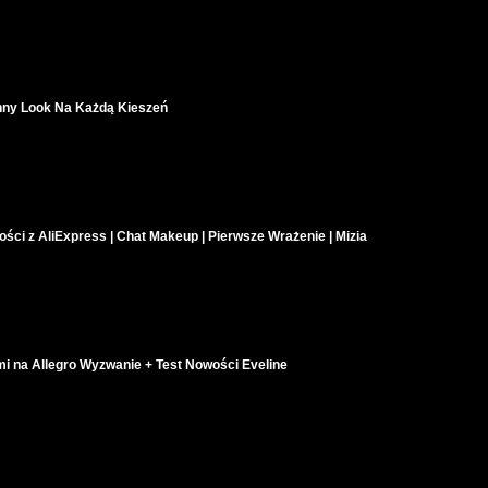
nny Look Na Każdą Kieszeń
ci z AliExpress | Chat Makeup | Pierwsze Wrażenie | Mizia
i na Allegro Wyzwanie + Test Nowości Eveline