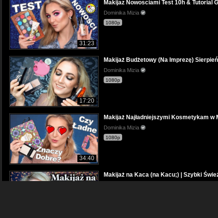
Makijaz Nowosciami Test 10h & Tutorial
Dominika Mizia
1080p
31:23
Makijaż Budżetowy (Na Imprezę) Sierpień 
Dominika Mizia
1080p
17:20
Makijaż Najładniejszymi Kosmetykam w M
Dominika Mizia
1080p
34:40
Makijaż na Kaca (na Kacu;) | Szybki Świe
Dominika Mizia
1080p
18:30