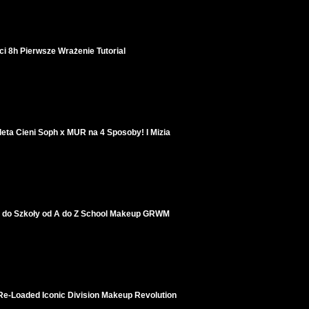
i 8h Pierwsze Wrażenie Tutorial
leta Cieni Soph x MUR na 4 Sposoby! I Mizia
al do Szkoły od A do Z School Makeup GRWM
Re-Loaded Iconic Division Makeup Revolution