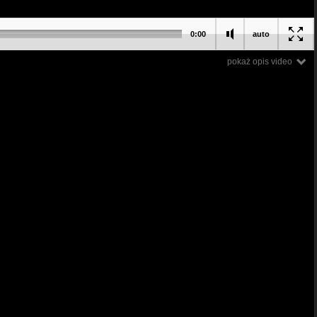
0:00
auto
pokaż opis video