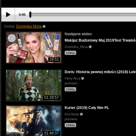
0:00
Dodał:
Dominika Mizia
Następne wideo:
Makijaz Budzetowy Maj 2019Test Trwałośc
Dominika_Mizia
1080p
28:51
Doris: Historia pewnej miłości (2018) Lek
Filmy Akcji
premium
1080p
01:28:57
Kurier (2019) Cały film PL
KinoSwiat
premium
1080p
01:48:37