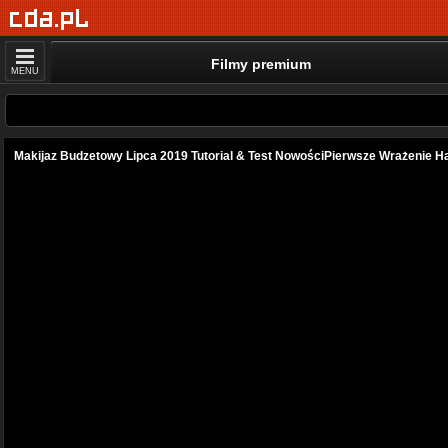
Filmy premium
MENU
Makijaz Budzetowy Lipca 2019 Tutorial & Test NowościPierwsze Wrażenie H