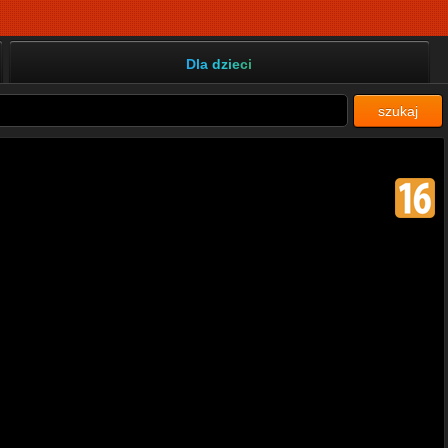
Dla dzieci
szukaj