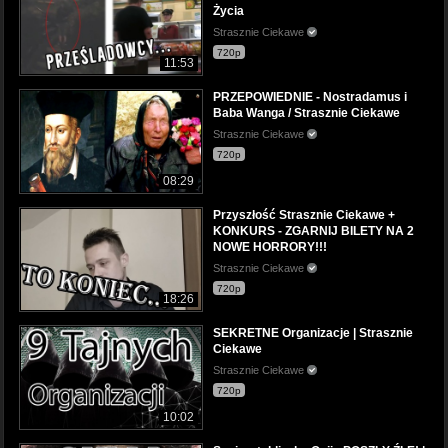
Życia
Strasznie Ciekawe
720p
11:53
PRZEPOWIEDNIE - Nostradamus i
Baba Wanga / Strasznie Ciekawe
Strasznie Ciekawe
720p
08:29
Przyszłość Strasznie Ciekawe +
KONKURS - ZGARNIJ BILETY NA 2
NOWE HORRORY!!!
Strasznie Ciekawe
720p
18:26
SEKRETNE Organizacje | Strasznie
Ciekawe
Strasznie Ciekawe
720p
10:02