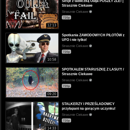
Sesje z tabliczką Ouija POSZŁY ŹLE! |
Strasznie Ciekawe
Strasznie Ciekawe
720p
12:13
Spotkania ZAWODOWYCH PILOTÓW z
UFO i nie tylko!
Strasznie Ciekawe
720p
10:58
SPOTKAŁEM STARUSZKĘ Z LASU?! /
Strasznie Ciekawe
Strasznie Ciekawe
720p
09:20
STALKERZY I PRZEŚLADOWCY
przyłapani na gorącym uczynku!
Strasznie Ciekawe
720p
14:33