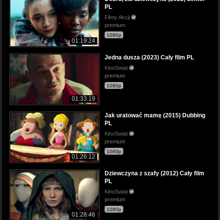
PL
Filmy Akcji
premium
1080p
01:19:24
Jedna dusza (2023) Cały film PL
KinoSwiat
premium
1080p
01:33:19
Jak uratować mamę (2015) Dubbing
PL
KinoSwiat
premium
1080p
01:26:12
Dziewczyna z szafy (2012) Cały film
PL
KinoSwiat
premium
1080p
01:28:46