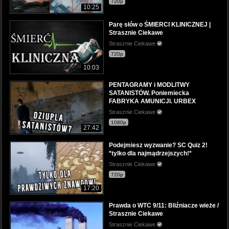
720p
10:25
Parę słów o ŚMIERCI KLINICZNEJ |
Strasznie Ciekawe
Strasznie Ciekawe
720p
10:03
PENTAGRAMY i MODLITWY
SATANISTÓW. Poniemiecka
FABRYKA AMUNICJI. URBEX
Strasznie Ciekawe
1080p
27:42
Podejmiesz wyzwanie? SC Quiz 2!
*tylko dla najmądrzejszych!*
Strasznie Ciekawe
720p
17:20
Prawda o WTC 9/11: Bliźniacze wieże /
Strasznie Ciekawe
Strasznie Ciekawe