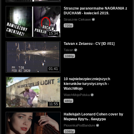
Straszne paranormalne NAGRANIA z
DUCHAMI - kwiecień 2019.
Strasznie Ciekawe
720p
15:34
Taivan x Zetaesu - CV [ID #01]
Taivan
1080p
01:41
10 najniebezpieczniejszych
kierunków turystycznych -
WatchMojo
WatchMojoPolska
480p
11:55
Hallelujah Leonard Cohen cover by
Марина Круть . бандура
PiosenkaPodBandure
1080p