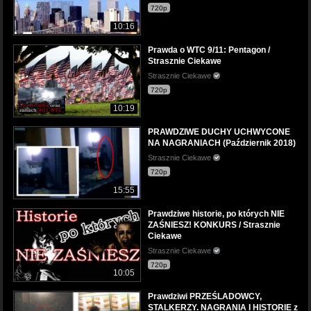
720p
10:16
Prawda o WTC 9/11: Pentagon /
Strasznie Ciekawe
Strasznie Ciekawe
720p
10:19
PRAWDZIWE DUCHY UCHWYCONE
NA NAGRANIACH (Październik 2018)
Strasznie Ciekawe
720p
15:55
Prawdziwe historie, po których NIE
ZAŚNIESZ! KONKURS / Strasznie
Ciekawe
Strasznie Ciekawe
720p
10:05
Prawdziwi PRZEŚLADOWCY,
STALKERZY. NAGRANIA I HISTORIE z