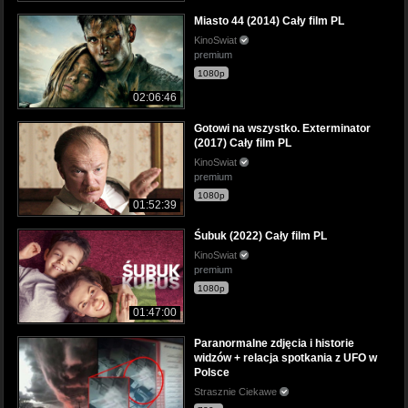
Miasto 44 (2014) Cały film PL
KinoSwiat
premium
1080p
02:06:46
Gotowi na wszystko. Exterminator
(2017) Cały film PL
KinoSwiat
premium
1080p
01:52:39
Śubuk (2022) Cały film PL
KinoSwiat
premium
1080p
01:47:00
Paranormalne zdjęcia i historie
widzów + relacja spotkania z UFO w
Polsce
Strasznie Ciekawe