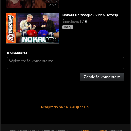
04:24
Nokaut u Szwagra - Video Dowcip
Śmiechawa TV
1080p
34:22
Komentarze
Zamieść komentarz
Przejdź do pełnej wersji cda.pl
Nasz serwis wykorzystuje pliki cookie (zobacz
naszą politykę
). Warunki