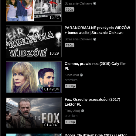
Strasznie Ciekawe
720p
15:41
PARANORMALNE przeżycia WIDZÓW
+ bonus audio | Strasznie Ciekawe
Strasznie Ciekawe
720p
10:29
Ciemno, prawie noc (2019) Cały film
PL
KinoSwiat
premium
1080p
01:49:04
Fox: Grzechy przeszłości (2017)
Lektor PL
Filmy Akcji
premium
1080p
01:40:41
Dobra, zła dziewczyna (2022) Lektor