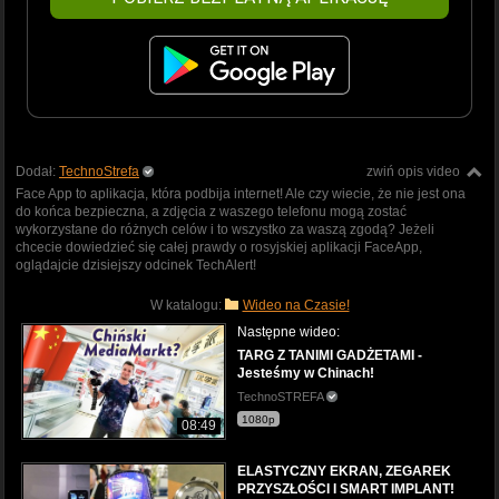
Dodał:
TechnoStrefa
zwiń opis video
Face App to aplikacja, która podbija internet! Ale czy wiecie, że nie jest ona
do końca bezpieczna, a zdjęcia z waszego telefonu mogą zostać
wykorzystane do różnych celów i to wszystko za waszą zgodą? Jeżeli
chcecie dowiedzieć się całej prawdy o rosyjskiej aplikacji FaceApp,
oglądajcie dzisiejszy odcinek TechAlert!
W katalogu:
Wideo na Czasie!
Następne wideo:
TARG Z TANIMI GADŻETAMI -
Jesteśmy w Chinach!
TechnoSTREFA
1080p
08:49
ELASTYCZNY EKRAN, ZEGAREK
PRZYSZŁOŚCI I SMART IMPLANT!