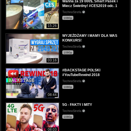
Wanna za 19 000$, Smart Pasek i
Miecz Świetlny! #CES2019 odc. 1
TechnoStrefa
1080p
15:26
WYJEŻDŻAMY I MAMY DLA WAS
KONKURS!
TechnoStrefa
1080p
03:16
#BACKSTAGE POLSKI
#YouTubeRewind 2018
TechnoStrefa
1080p
08:44
5G - FAKTY I MITY
TechnoStrefa
1080p
08:03