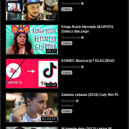
TechnoStrefa
1080p
11:37
Kinga Rusin błysnęła GŁUPOTĄ
Zobacz dlaczego
TechnoStrefa
1080p
08:17
KONIEC Musical.ly? DLACZEGO
TechnoStrefa
1080p
02:44
Zabawa zabawa (2018) Cały film PL
KinoSwiat
premium
1080p
01:24:57
W świetle dnia (2013) Lektor PL