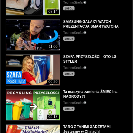
TechnoStrefa
1080p
08:14
SAMSUNG GALAXY WATCH
PREZENTACJA SMARTWATCHA
TechnoStrefa
1080p
11:00
SZAFA PRZYSZŁOŚCI - OTO LG
STYLER
TechnoStrefa
1080p
06:20
Ta maszyna zamienia ŚMIECI na
NAGRODY?!
TechnoStrefa
1080p
05:18
TARG Z TANIMI GADŻETAMI -
Jesteśmy w Chinach!