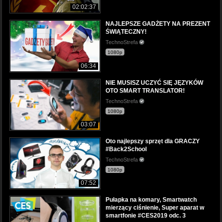
02:02:37
NAJLEPSZE GADŻETY NA PREZENT
ŚWIĄTECZNY!
TechnoStrefa
1080p
06:34
NIE MUSISZ UCZYĆ SIĘ JĘZYKÓW
OTO SMART TRANSLATOR!
TechnoStrefa
1080p
03:07
Oto najlepszy sprzęt dla GRACZY
#Back2School
TechnoStrefa
1080p
07:52
Pułapka na komary, Smartwatch
mierzący ciśnienie, Super aparat w
smartfonie #CES2019 odc. 3