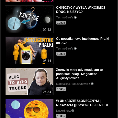
CHIŃCZYCY WYŚLĄ W KOSMOS
DRUGI KSIĘŻYC?
TechnoStrefa
1080p
02:43
Co potrafią nowe Inteligentne Pralki
od LG?
TechnoStrefa
1080p
05:44
Zmroziło mnie gdy musiałam to
podpisać | Vlog | Magdalena
Augustynowicz
Magdalena Augustynowicz
1080p
26:34
W UKŁADZIE SŁONECZNYM ||
NutkoSfera || Piosenki DLA DZIECI
NutkoSfera
1080p