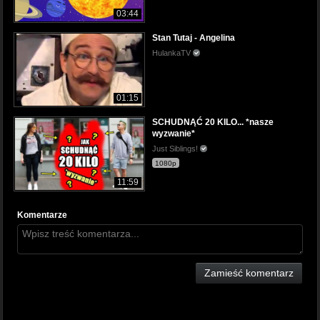
03:44
Stan Tutaj - Angelina
HulankaTV
01:15
SCHUDNĄĆ 20 KILO... *nasze
wyzwanie*
Just Siblings!
1080p
11:59
Komentarze
Zamieść komentarz