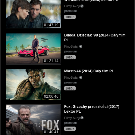
Filmy Akcji
premium
1080p
01:47:19
Budda. Dzieciak '98 (2024) Cały film
PL
KinoSwiat
premium
1080p
01:21:14
Miasto 44 (2014) Cały film PL
KinoSwiat
premium
1080p
02:06:46
Fox: Grzechy przeszłości (2017)
Lektor PL
Filmy Akcji
premium
1080p
01:40:41