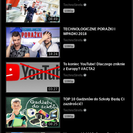
TechnoStrefa
1080p
08:49
TECHNOLOGICZNE PORAŻKI I
WPADKI 2018
TechnoStrefa
1080p
18:24
To koniec YouTube! Dlaczego zniknie
z Europy? #ACTA2
TechnoStrefa
1080p
03:27
TOP 10 Gadżetów do Szkoły Będą Ci
zazdrościć!
TechnoStrefa
1080p
08:25