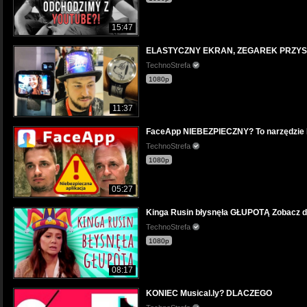
15:47
ELASTYCZNY EKRAN, ZEGAREK PRZYSZ
TechnoStrefa
1080p
11:37
FaceApp NIEBEZPIECZNY? To narzędzi
TechnoStrefa
1080p
05:27
Kinga Rusin błysnęła GŁUPOTĄ Zobacz d
TechnoStrefa
1080p
08:17
KONIEC Musical.ly? DLACZEGO