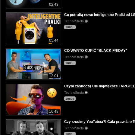
02:43
Co potrafią nowe Inteligentne Pralki od L
TechnoStrefa
1080p
05:44
CO WARTO KUPIĆ *BLACK FRIDAY*
TechnoStrefa
1080p
12:01
Czym zaskoczą Cię największe TARGI 
TechnoStrefa
1080p
16:48
Czy rzucimy YouTubea?! Cała prawda o T
TechnoStrefa
1080p