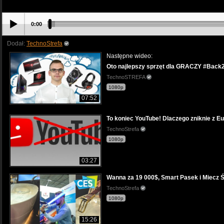
0:00
Dodał:
TechnoStrefa
Następne wideo:
Oto najlepszy sprzęt dla GRACZY #Back
TechnoSTREFA
1080p
07:52
To koniec YouTube! Dlaczego zniknie z 
TechnoStrefa
1080p
03:27
Wanna za 19 000$, Smart Pasek i Miecz 
TechnoStrefa
1080p
15:26