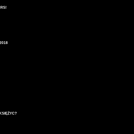
RS!
2018
KSIĘŻYC?