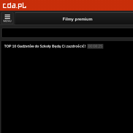
Filmy premium
MENU
TOP 10 Gadżetów do Szkoły Będą Ci zazdrościć!
00:08:25