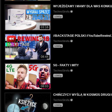
WYJEŻDŻAMY I MAMY DLA WAS KONKU
TechnoStrefa
1080p
03:16
#BACKSTAGE POLSKI #YouTubeRewind 
TechnoStrefa
1080p
08:44
5G - FAKTY I MITY
TechnoStrefa
1080p
08:03
CHIŃCZYCY WYŚLĄ W KOSMOS DRUGI 
TechnoStrefa
1080p