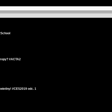
2School
Europy? #ACTA2
Świetlny! #CES2019 odc. 1