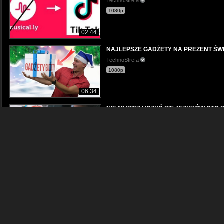
TechnoStrefa
1080p
02:44
NAJLEPSZE GADŻETY NA PREZENT ŚW
TechnoStrefa
1080p
06:34
NIE MUSISZ UCZYĆ SIĘ JĘZYKÓW OTO
TechnoStrefa
1080p
03:07
Oto najlepszy sprzęt dla GRACZY #Back
TechnoStrefa
1080p
07:52