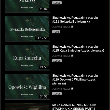
1080p
25:09
Słuchowisko. Pogadajmy o życiu -
#121 Gwiazda Betlejemska
Justyna Mazur
720p
01:17:51
Słuchowisko. Pogadajmy o życiu -
#115 Kupa śmiechu (część pierwsza)
Justyna Mazur
1080p
21:53
Słuchowisko. Pogadajmy o życiu -
#119 Opowieść Wigilijna (część
pierwsza)
Justyna Mazur
1080p
34:53
MYLY LUDZIE DANIEL STASIEK
STACHNIUK X SESION PART 2