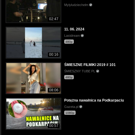
Mylyludziechelm
02:47
11. 06. 2024
Lastdream
480p
00:16
ŚMIESZNE FILMIKI 2019 # 101
ŚMIESZNY TUBE PL
480p
08:06
Potężna nawałnica na Podkarpaciu
Gazeta.pl
1080p
00:57