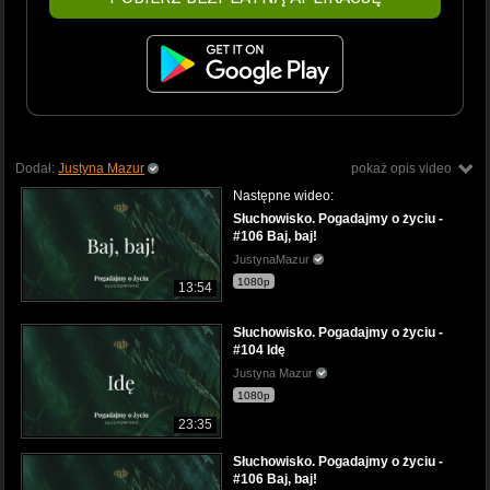
Dodał:
Justyna Mazur
pokaż opis video
Następne wideo:
Słuchowisko. Pogadajmy o życiu -
#106 Baj, baj!
JustynaMazur
1080p
13:54
Słuchowisko. Pogadajmy o życiu -
#104 Idę
Justyna Mazur
1080p
23:35
Słuchowisko. Pogadajmy o życiu -
#106 Baj, baj!