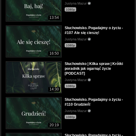
Justyna Mazur
1080p
13:54
Słuchowisko. Pogadajmy o życiu -
#107 Ale się cieszę!
Justyna Mazur
1080p
16:50
Słuchowisko | Kilka spraw | Krótki
poradnik jak ogarnąć życie
[PODCAST]
Justyna Mazur
1080p
14:30
Słuchowisko. Pogadajmy o życiu -
#110 Grudzień!
Justyna Mazur
1080p
20:19
Słuchowisko. Pogadajmy o życiu -