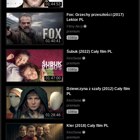
01:44:53
Fox: Grzechy przeszłości (2017)
Lektor PL
Filmy Akcji
premium
1080p
01:40:41
Śubuk (2022) Cały film PL
KinoSwiat
premium
1080p
01:47:00
Dziewczyna z szafy (2012) Cały film
PL
KinoSwiat
premium
1080p
01:28:46
Kler (2018) Cały film PL
KinoSwiat
premium