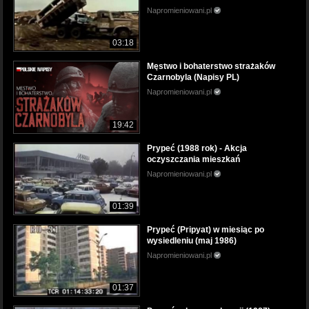
Napromieniowani.pl
03:18
Męstwo i bohaterstwo strażaków
Czarnobyla (Napisy PL)
Napromieniowani.pl
19:42
Prypeć (1988 rok) - Akcja
oczyszczania mieszkań
Napromieniowani.pl
01:39
Prypeć (Pripyat) w miesiąc po
wysiedleniu (maj 1986)
Napromieniowani.pl
01:37