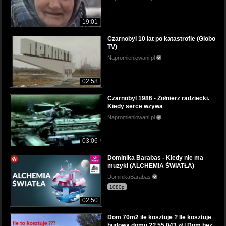
19:01
Czarnobyl 10 lat po katastrofie (Globo
TV)
Napromieniowani.pl
02:58
Czarnobyl 1986 - Żołnierz radziecki.
Kiedy serce wzywa
Napromieniowani.pl
03:06
Dominika Barabas - Kiedy nie ma
muzyki (ALCHEMIA ŚWIATŁA)
DominikaBarabas
1080p
02:50
Dom 70m2 ile kosztuje ? Ile kosztuje
budowa domu ?? 55 043 zł | Dom bez