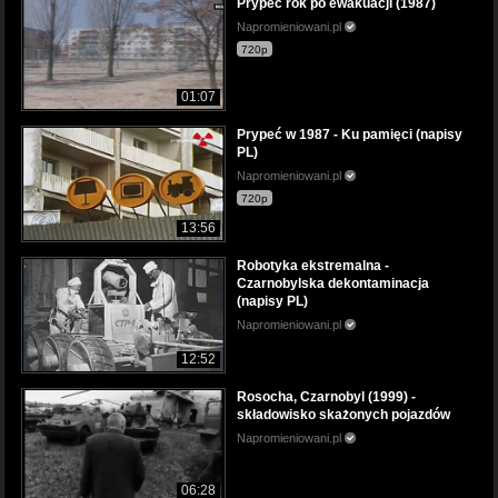
Prypeć rok po ewakuacji (1987)
Napromieniowani.pl
720p
01:07
Prypeć w 1987 - Ku pamięci (napisy
PL)
Napromieniowani.pl
720p
13:56
Robotyka ekstremalna -
Czarnobylska dekontaminacja
(napisy PL)
Napromieniowani.pl
12:52
Rosocha, Czarnobyl (1999) -
składowisko skażonych pojazdów
Napromieniowani.pl
06:28