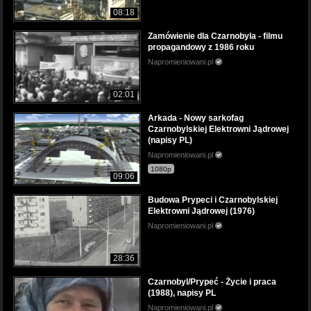
08:18
Zamówienie dla Czarnobyla - filmu
propagandowy z 1986 roku
Napromieniowani.pl
02:01
Arkada - Nowy sarkofag
Czarnobylskiej Elektrowni Jądrowej
(napisy PL)
Napromieniowani.pl
1080p
09:06
Budowa Prypeci i Czarnobylskiej
Elektrowni Jądrowej (1976)
Napromieniowani.pl
28:36
Czarnobyl/Prypeć - Życie i praca
(1988), napisy PL
Napromieniowani.pl