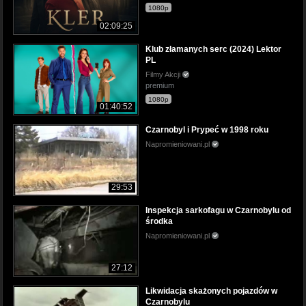
1080p
02:09:25
Klub złamanych serc (2024) Lektor
PL
Filmy Akcji
premium
1080p
01:40:52
Czarnobyl i Prypeć w 1998 roku
Napromieniowani.pl
29:53
Inspekcja sarkofagu w Czarnobylu od
środka
Napromieniowani.pl
27:12
Likwidacja skażonych pojazdów w
Czarnobylu