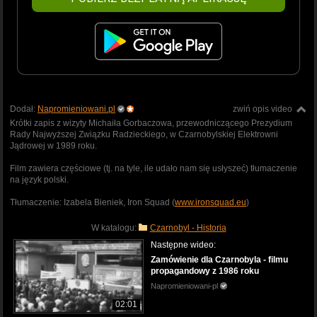
Dodał:
Napromieniowani.pl
zwiń opis video
Krótki zapis z wizyty Michaiła Gorbaczowa, przewodniczącego Prezydium
Rady Najwyższej Związku Radzieckiego, w Czarnobylskiej Elektrowni
Jądrowej w 1989 roku.
Film zawiera częściowe (tj. na tyle, ile udało nam się usłyszeć) tłumaczenie
na język polski.
Tłumaczenie: Izabela Bieniek, Iron Squad (
www.ironsquad.eu
)
W katalogu:
Czarnobyl - Historia
Następne wideo:
Zamówienie dla Czarnobyla - filmu
propagandowy z 1986 roku
Napromieniowani-pl
02:01