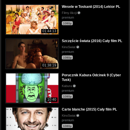
Wesele w Toskanii (2014) Lektor PL
Filmy Akcji
premium
1080p
01:44:13
Szczęście świata (2016) Cały film PL
KinoSwiat
premium
1080p
01:38:19
Porucznik Kabura Odcinek 9 (Cyber
Tusk)
Kabura
premium
1080p
10:40
Carte blanche (2015) Cały film PL
KinoSwiat
premium
1080p