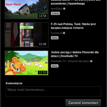
pozwolenia | #pawełwaga
dom25tys
1080p
14:58
F-35 nad Polską. Tusk: Niebo jest
bezpieczniejsze #shorts
Gazeta.pl
480p
01:08
Jedzie pociąg z daleka Piosenki dla
dzieci | RosNutki TV
RosNutki TV - Piosenki dla dzieci
480p
12:10
Komentarze
Zamieść komentarz