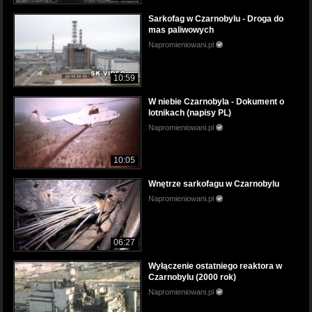
Sarkofag w Czarnobylu - Droga do
mas paliwowych
Napromieniowani.pl
10:59
W niebie Czarnobyla - Dokument o
lotnikach (napisy PL)
Napromieniowani.pl
10:05
Wnętrze sarkofagu w Czarnobylu
Napromieniowani.pl
06:27
Wyłączenie ostatniego reaktora w
Czarnobylu (2000 rok)
Napromieniowani.pl