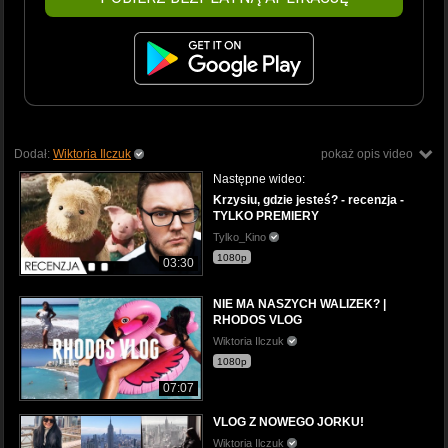
Dodał:
Wiktoria Ilczuk
pokaż opis video
Następne wideo:
Krzysiu, gdzie jesteś? - recenzja -
TYLKO PREMIERY
Tylko_Kino
1080p
03:30
NIE MA NASZYCH WALIZEK? |
RHODOS VLOG
Wiktoria Ilczuk
1080p
07:07
VLOG Z NOWEGO JORKU!
Wiktoria Ilczuk