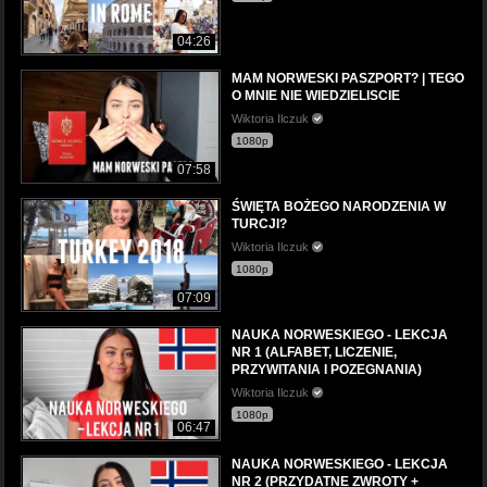
04:26
MAM NORWESKI PASZPORT? | TEGO
O MNIE NIE WIEDZIELISCIE
Wiktoria Ilczuk
1080p
07:58
ŚWIĘTA BOŻEGO NARODZENIA W
TURCJI?
Wiktoria Ilczuk
1080p
07:09
NAUKA NORWESKIEGO - LEKCJA
NR 1 (ALFABET, LICZENIE,
PRZYWITANIA I POZEGNANIA)
Wiktoria Ilczuk
1080p
06:47
NAUKA NORWESKIEGO - LEKCJA
NR 2 (PRZYDATNE ZWROTY +