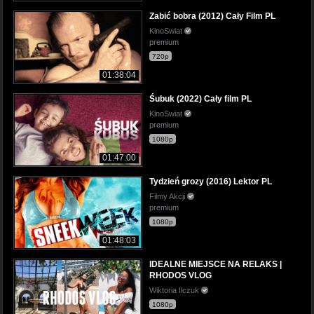
Zabić bobra (2012) Cały Film PL
KinoSwiat
premium
720p
01:38:04
Śubuk (2022) Cały film PL
KinoSwiat
premium
1080p
01:47:00
Tydzień grozy (2016) Lektor PL
Filmy Akcji
premium
1080p
01:48:03
IDEALNE MIEJSCE NA RELAKS |
RHODOS VLOG
Wiktoria Ilczuk
1080p