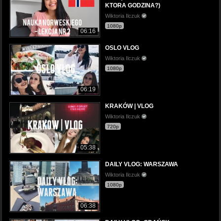
KTORA GODZINA?)
Wiktoria Ilczuk
1080p
06:16
OSLO VLOG
Wiktoria Ilczuk
1080p
06:19
KRAKÓW | VLOG
Wiktoria Ilczuk
720p
05:38
DAILY VLOG: WARSZAWA
Wiktoria Ilczuk
1080p
06:38