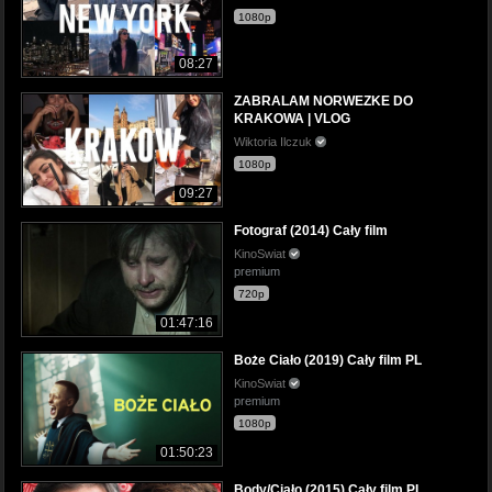
1080p
08:27
ZABRALAM NORWEZKE DO
KRAKOWA | VLOG
Wiktoria Ilczuk
1080p
09:27
Fotograf (2014) Cały film
KinoSwiat
premium
720p
01:47:16
Boże Ciało (2019) Cały film PL
KinoSwiat
premium
1080p
01:50:23
Body/Ciało (2015) Cały film PL