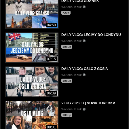
DAILY VLOG: GDAŃSK
Wiktoria Ilczuk
720p
04:50
DAILY VLOG: LECIMY DO LONDYNU
Wiktoria Ilczuk
1080p
07:15
DAILY VLOG: OSLO Z GOSIA
Wiktoria Ilczuk
1080p
06:39
VLOG Z OSLO | NOWA TOREBKA
Wiktoria Ilczuk
1080p
08:31