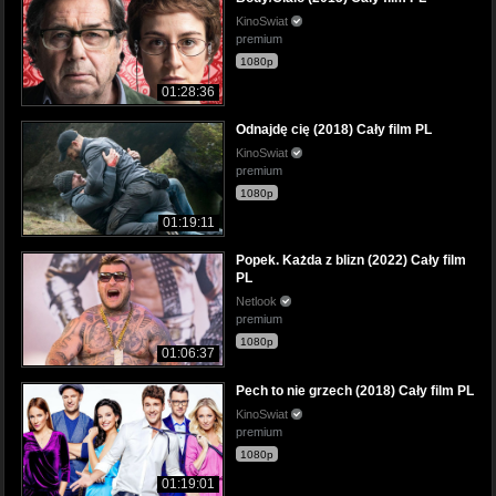
KinoSwiat
premium
1080p
01:28:36
Odnajdę cię (2018) Cały film PL
KinoSwiat
premium
1080p
01:19:11
Popek. Każda z blizn (2022) Cały film
PL
Netlook
premium
1080p
01:06:37
Pech to nie grzech (2018) Cały film PL
KinoSwiat
premium
1080p
01:19:01