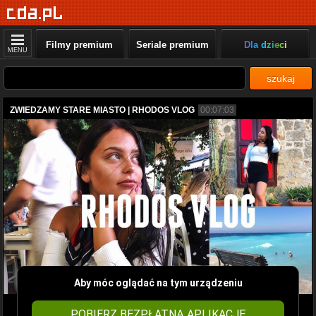
Filmy premium
Seriale premium
Dla dzieci
MENU
szukaj
ZWIEDZAMY STARE MIASTO | RHODOS VLOG
00:07:03
Aby móc oglądać na tym urządzeniu
POBIERZ BEZPŁATNĄ APLIKACJĘ