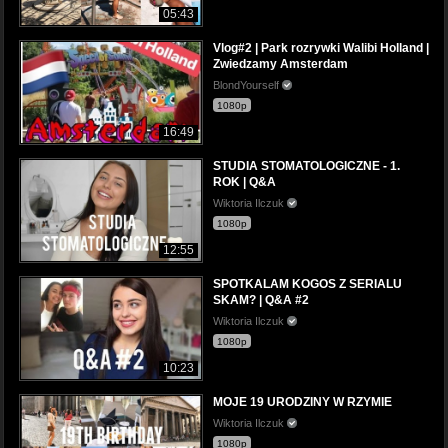
05:43
Vlog#2 | Park rozrywki Walibi Holland |
Zwiedzamy Amsterdam
BlondYourself
1080p
16:49
STUDIA STOMATOLOGICZNE - 1.
ROK | Q&A
Wiktoria Ilczuk
1080p
12:55
SPOTKALAM KOGOS Z SERIALU
SKAM? | Q&A #2
Wiktoria Ilczuk
1080p
10:23
MOJE 19 URODZINY W RZYMIE
Wiktoria Ilczuk
1080p