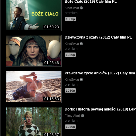
Boże Ciało (2019) Cały film PL
KinoSwiat
premium
1080p
01:50:23
Dziewczyna z szafy (2012) Cały film PL
KinoSwiat
premium
1080p
01:28:46
Prawdziwe życie aniołów (2022) Cały film
KinoSwiat
premium
1080p
01:15:53
Doris: Historia pewnej miłości (2018) Lek
Filmy Akcji
premium
1080p
01:28:57