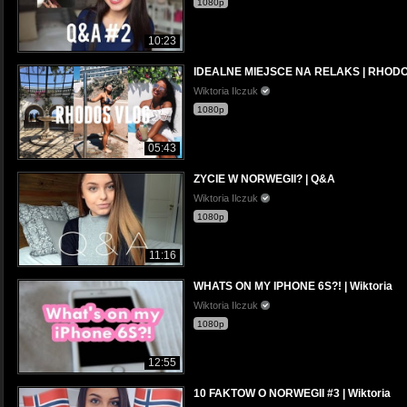
1080p
10:23
IDEALNE MIEJSCE NA RELAKS | RHOD
Wiktoria Ilczuk
1080p
05:43
ZYCIE W NORWEGII? | Q&A
Wiktoria Ilczuk
1080p
11:16
WHATS ON MY IPHONE 6S?! | Wiktoria
Wiktoria Ilczuk
1080p
12:55
10 FAKTOW O NORWEGII #3 | Wiktoria