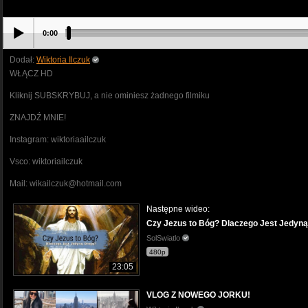
0:00
Dodał:
Wiktoria Ilczuk
WŁĄCZ HD
Kliknij SUBSKRYBUJ, a nie ominiesz żadnego filmiku
ZNAJDŹ MNIE!
Instagram: wiktoriaailczuk
Vsco: wiktoriailczuk
Mail: wikailczuk@hotmail.com
Następne wideo:
Czy Jezus to Bóg? Dlaczego Jest Jedyn
SolSwiatlo
480p
23:05
VLOG Z NOWEGO JORKU!