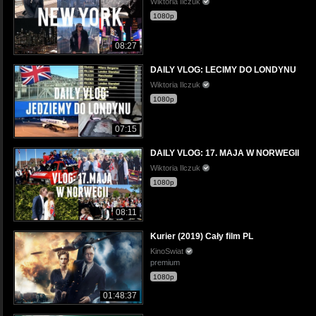
Wiktoria Ilczuk
1080p
08:27
DAILY VLOG: LECIMY DO LONDYNU
Wiktoria Ilczuk
1080p
07:15
DAILY VLOG: 17. MAJA W NORWEGII
Wiktoria Ilczuk
1080p
08:11
Kurier (2019) Cały film PL
KinoSwiat
premium
1080p
01:48:37