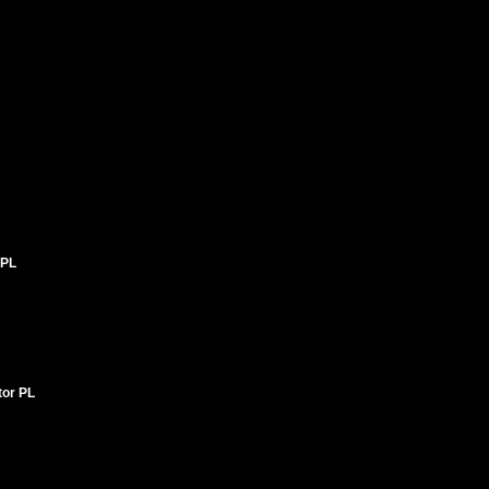
 PL
tor PL