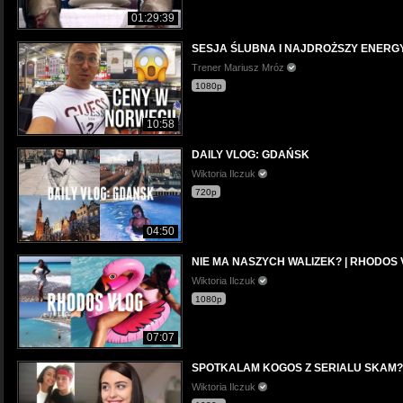
01:29:39
SESJA ŚLUBNA I NAJDROŻSZY ENERGY 
Trener Mariusz Mróz
1080p
10:58
DAILY VLOG: GDAŃSK
Wiktoria Ilczuk
720p
04:50
NIE MA NASZYCH WALIZEK? | RHODOS
Wiktoria Ilczuk
1080p
07:07
SPOTKALAM KOGOS Z SERIALU SKAM? 
Wiktoria Ilczuk