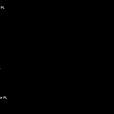
 PL
L
tor PL