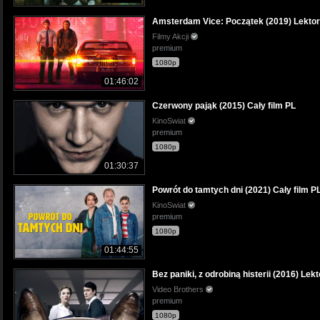
Amsterdam Vice: Początek (2019) Lektor
Filmy Akcji
premium
1080p
01:46:02
Czerwony pająk (2015) Cały film PL
KinoSwiat
premium
1080p
01:30:37
Powrót do tamtych dni (2021) Cały film P
KinoSwiat
premium
1080p
01:44:55
Bez paniki, z odrobiną histerii (2016) Lek
Video Brothers
premium
1080p