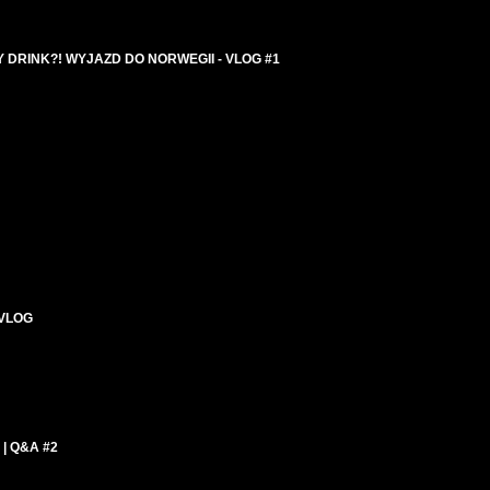
DRINK?! WYJAZD DO NORWEGII - VLOG #1
 VLOG
| Q&A #2