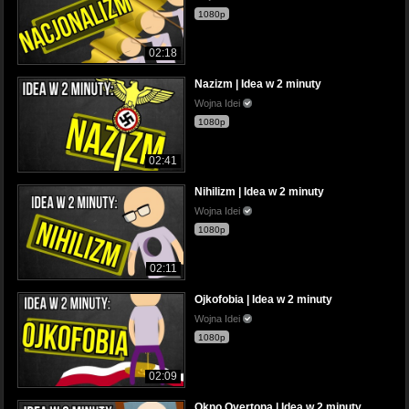
1080p
02:18
Nazizm | Idea w 2 minuty
Wojna Idei
1080p
02:41
Nihilizm | Idea w 2 minuty
Wojna Idei
1080p
02:11
Ojkofobia | Idea w 2 minuty
Wojna Idei
1080p
02:09
Okno Overtona | Idea w 2 minuty