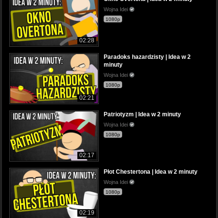
Wojna Idei
1080p
02:28
Paradoks hazardzisty | Idea w 2
minuty
Wojna Idei
1080p
02:21
Patriotyzm | Idea w 2 minuty
Wojna Idei
1080p
02:17
Płot Chestertona | Idea w 2 minuty
Wojna Idei
1080p
02:19