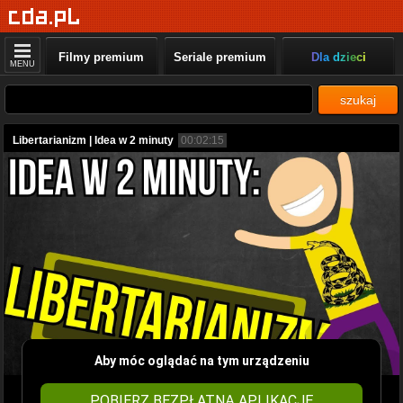
Filmy premium
Seriale premium
Dla dzieci
MENU
szukaj
Libertarianizm | Idea w 2 minuty
00:02:15
Aby móc oglądać na tym urządzeniu
POBIERZ BEZPŁATNĄ APLIKACJĘ