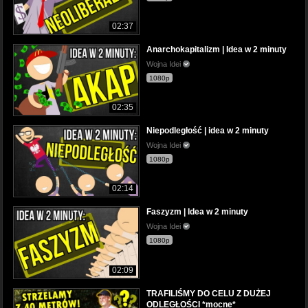
02:37
Anarchokapitalizm | Idea w 2 minuty
Wojna Idei
1080p
02:35
Niepodległość | idea w 2 minuty
Wojna Idei
1080p
02:14
Faszyzm | Idea w 2 minuty
Wojna Idei
1080p
02:09
TRAFILIŚMY DO CELU Z DUŻEJ
ODLEGŁOŚCI *mocne*