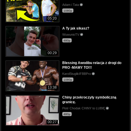
Adam i Tata
1080p
05:20
A Ty jak sikasz?
WuwunioTV
480p
00:29
Blessing Awodibu relacja z drogi do
PRO -MAMY TO!!!
KarolStuglikIFBBPro
1080p
13:38
Chiny przekroczyły symboliczną
granicę.
Piotr Chodak CHINY to LUBIĘ
480p
00:27