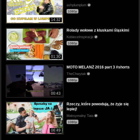
ashplumplum
1080p
14:32
Rolady wołowe z kluskami śląskimi
KobieceInspiracje
1080p
01:30
MOTO MELANŻ 2016 part 3 #shorts
TheChwytak
1080p
00:43
Rzeczy, które powodują, że żyje się
lepiej!
Maksymalny Tata
1080p
06:49