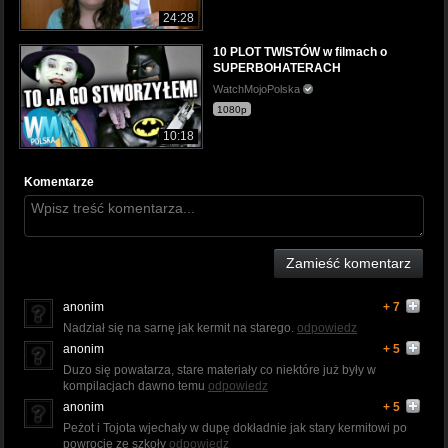
24:28
10 PLOT TWISTÓW w filmach o
SUPERBOHATERACH
WatchMojoPolska
1080p
10:18
Komentarze
Zamieść komentarz
anonim
+ 7
Nadział się na sarnę jak kermit na starego.
odpowiedz
anonim
+ 5
Duzo się powatarza, stare materiały co niektóre już były w
kompilacjach dawno temu
odpowiedz
anonim
+ 5
Peżot i Tojota wjechały w dupę dokładnie jak stary kermitowi po
powrocie ze szkoły
odpowiedz