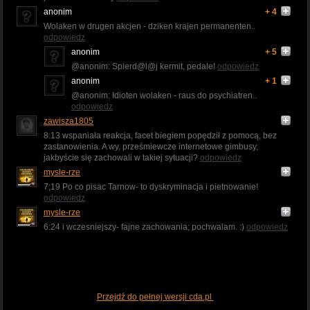
anonim
+ 4
Wolaken w drugen akcjen - dziken krajen permanenten..
odpowiedz
anonim
+ 5
@anonim: Spierd@l@j kermit, pedale!
odpowiedz
anonim
+ 1
@anonim: Idioten wolaken - raus do psychiatren..
odpowiedz
zawisza1805
8:13 wspaniała reakcja, facet biegiem popędził z pomocą, bez
zastanowienia. A wy, prześmiewcze internetowe gimbusy,
jakbyście się zachowali w takiej sytuacji?
odpowiedz
mysle-rze
7;19 Po co pisac Tarnow- to dyskryminacja i pietnowanie!
odpowiedz
mysle-rze
6:24 i wczesniejszy- fajne zachowania; pochwalam. :)
odpowiedz
Przejdź do pełnej wersji cda.pl