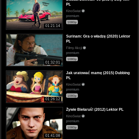
PL
KinoSwiat
premium
1080p
01:21:14
Surinam: Gra o władzę (2020) Lektor
PL
Filmy Akcji
premium
1080p
01:32:01
Jak uratować mamę (2015) Dubbing
PL
KinoSwiat
premium
1080p
01:26:12
Żywie Biełaruś! (2012) Lektor PL
KinoSwiat
premium
1080p
01:41:08