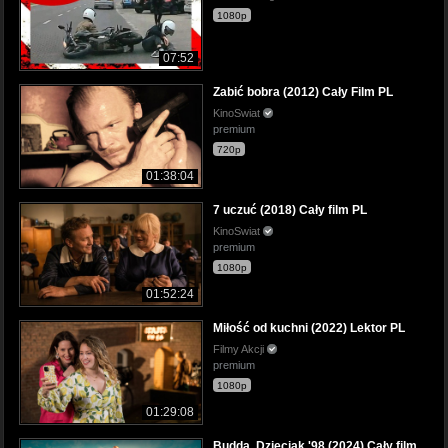
1080p
07:52
Zabić bobra (2012) Cały Film PL
KinoSwiat
premium
720p
01:38:04
7 uczuć (2018) Cały film PL
KinoSwiat
premium
1080p
01:52:24
Miłość od kuchni (2022) Lektor PL
Filmy Akcji
premium
1080p
01:29:08
Budda. Dzieciak '98 (2024) Cały film