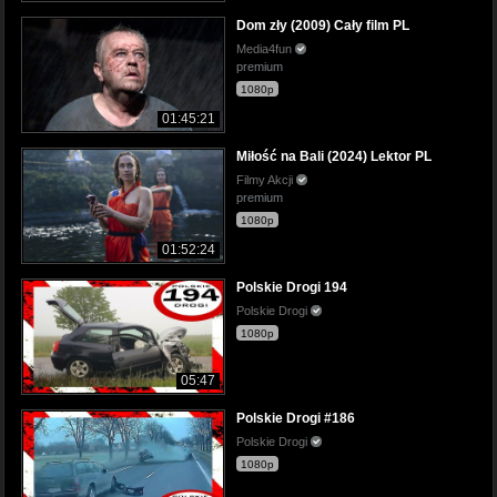
Dom zły (2009) Cały film PL
Media4fun
premium
1080p
01:45:21
Miłość na Bali (2024) Lektor PL
Filmy Akcji
premium
1080p
01:52:24
Polskie Drogi 194
Polskie Drogi
1080p
05:47
Polskie Drogi #186
Polskie Drogi
1080p