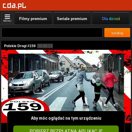
Filmy premium
Seriale premium
Dla dzieci
MENU
szukaj
Polskie Drogi #159
00:08:13
Aby móc oglądać na tym urządzeniu
POBIERZ BEZPŁATNĄ APLIKACJĘ