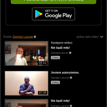
Dodał:
Damian Laszuk
pokaż opis video
Następne wideo:
Nie bądź miły!
DamianLaszuk
1080p
04:12
Jestem autorytetem.
Damian Laszuk
1080p
07:35
Nie bądź miły!
Damian Laszuk