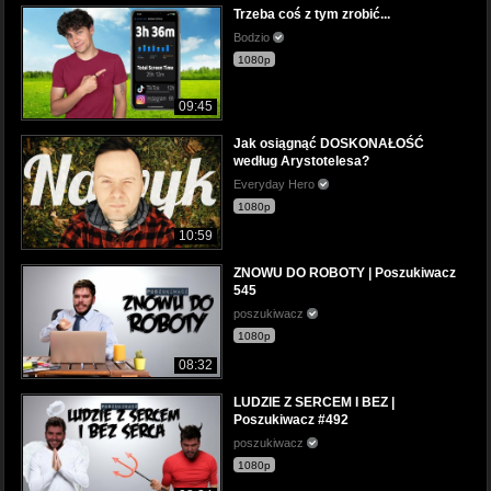
Trzeba coś z tym zrobić...
Bodzio
1080p
09:45
Jak osiągnąć DOSKONAŁOŚĆ
według Arystotelesa?
Everyday Hero
1080p
10:59
ZNOWU DO ROBOTY | Poszukiwacz
545
poszukiwacz
1080p
08:32
LUDZIE Z SERCEM I BEZ |
Poszukiwacz #492
poszukiwacz
1080p