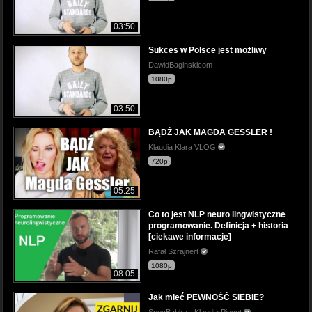
03:50
Sukces w Polsce jest możliwy
DawidBaginskicom
1080p
03:50
BĄDŹ JAK MAGDA GESSLER !
Klaudia Klara VLOG
720p
05:25
Co to jest NLP neuro lingwistyczne
programowanie. Definicja + historia
[ciekawe informacje]
Rafał Szrajnert
1080p
08:05
Jak mieć PEWNOŚĆ SIEBIE?
SpecBabka - Klaudia Pingot