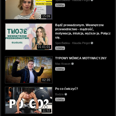
1080p
15:09
Bądź prowadzonym. Wewnętrzne
przewodnictwo - mądrość,
motywacja, intuicja, wyższe ja. Połącz
się.
SpecBabka - Klaudia Pingot
01:01:01
1080p
TYPOWY MÓWCA MOTYWACYJNY
Max Krason
1080p
02:35
Po co ćwiczyć?
Bodzio
1080p
11:52