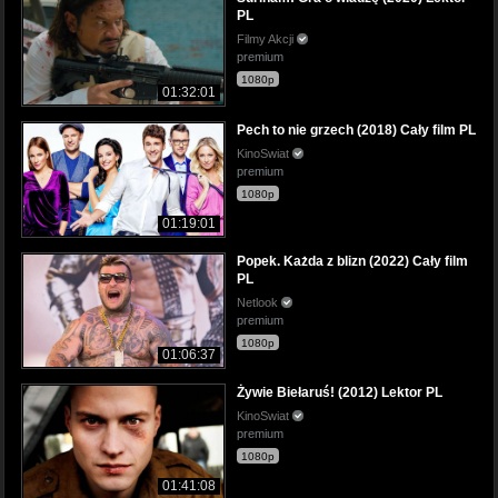
PL
Filmy Akcji
premium
1080p
01:32:01
Pech to nie grzech (2018) Cały film PL
KinoSwiat
premium
1080p
01:19:01
Popek. Każda z blizn (2022) Cały film
PL
Netlook
premium
1080p
01:06:37
Żywie Biełaruś! (2012) Lektor PL
KinoSwiat
premium
1080p
01:41:08