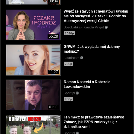
08:34
Wyjdź ze starych schematów i uwolnij
się od obciążeń. 7 Czakr 1 Podróż do
Autentycznej wersji Ciebie
SpecBabka - Klaudia Pingot
1080p
55:28
GRWM: Jak wygląda mój dzienny
makijaż?
Lastdream
720p
11:27
Roman Kosecki o Robercie
Lewandowskim
Sport.pl
480p
01:11
Ten mecz to prawdziwe szaleństwo!
Zobacz, jak PZPN zmierzył się z
dziennikarzami
Sport.pl