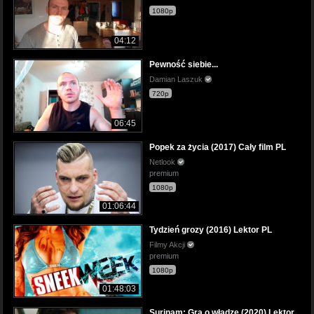
1080p
04:12
Pewność siebie...
Damian Laszuk
720p
06:45
Popek za życia (2017) Cały film PL
Netlook
premium
1080p
01:06:44
Tydzień grozy (2016) Lektor PL
Filmy Akcji
premium
1080p
01:48:03
Surinam: Gra o władzę (2020) Lektor