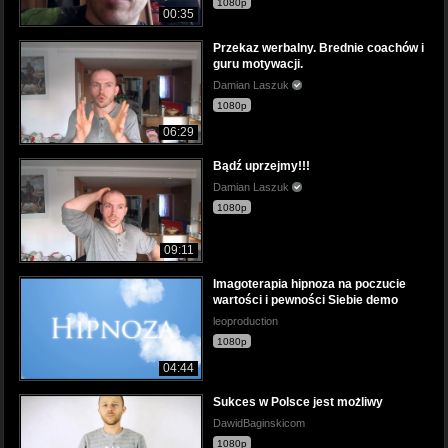
1080p
00:35
Przekaz werbalny. Brednie coachów i
guru motywacji.
Damian Laszuk
1080p
06:29
Bądź uprzejmy!!!
Damian Laszuk
1080p
09:11
Imagoterapia hipnoza na poczucie
wartości i pewności Siebie demo
leoproduction
1080p
04:44
Sukces w Polsce jest możliwy
DawidBaginskicom
1080p