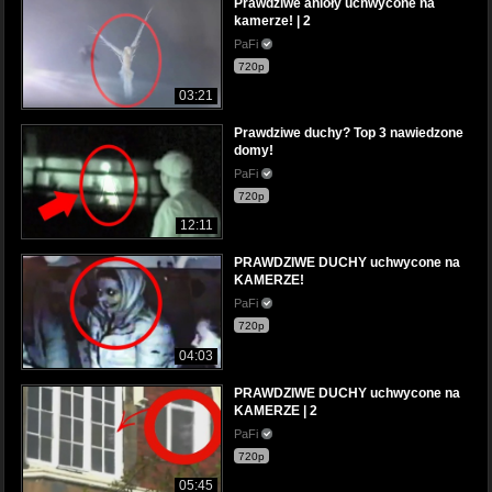
Prawdziwe anioły uchwycone na
kamerze! | 2
PaFi
720p
03:21
Prawdziwe duchy? Top 3 nawiedzone
domy!
PaFi
720p
12:11
PRAWDZIWE DUCHY uchwycone na
KAMERZE!
PaFi
720p
04:03
PRAWDZIWE DUCHY uchwycone na
KAMERZE | 2
PaFi
720p
05:45