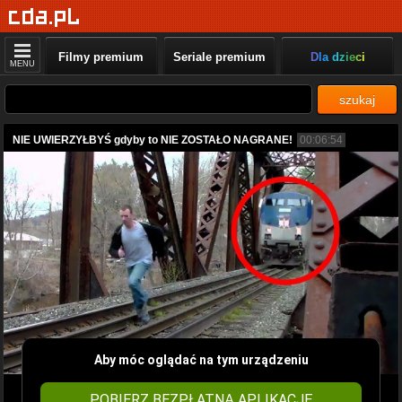
Filmy premium
Seriale premium
Dla dzieci
MENU
szukaj
NIE UWIERZYŁBYŚ gdyby to NIE ZOSTAŁO NAGRANE!
00:06:54
Aby móc oglądać na tym urządzeniu
POBIERZ BEZPŁATNĄ APLIKACJĘ