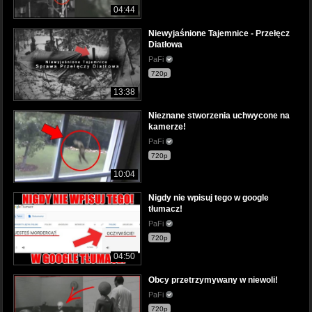
04:44
Niewyjaśnione Tajemnice - Przełęcz
Diatłowa
PaFi
720p
13:38
Nieznane stworzenia uchwycone na
kamerze!
PaFi
720p
10:04
Nigdy nie wpisuj tego w google
tłumacz!
PaFi
720p
04:50
Obcy przetrzymywany w niewoli!
PaFi
720p