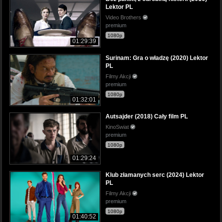
Lektor PL
Video Brothers
premium
1080p
01:29:39
Surinam: Gra o władzę (2020) Lektor
PL
Filmy Akcji
premium
1080p
01:32:01
Autsajder (2018) Cały film PL
KinoSwiat
premium
1080p
01:29:24
Klub złamanych serc (2024) Lektor
PL
Filmy Akcji
premium
1080p
01:40:52