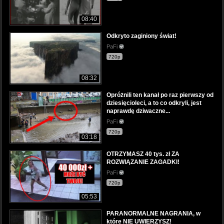
08:40
Odkryto zaginiony świat!
PaFi
720p
08:32
Opróżnili ten kanał po raz pierwszy od
dziesięcioleci, a to co odkryli, jest
naprawdę dziwaczne...
PaFi
720p
03:18
OTRZYMASZ 40 tys. zł ZA
ROZWIĄZANIE ZAGADKI!
PaFi
720p
05:53
PARANORMALNE NAGRANIA, w
które NIE UWIERZYSZ!