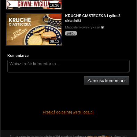
16:36
KRUCHE CIASTECZKA i tylko 3
składniki
MagdalenkoweFrykasy
1080p
09:12
Komentarze
Zamieść komentarz
Przejdź do pełnej wersji cda.pl
Nasz serwis wykorzystuje pliki cookie (zobacz
naszą politykę
). Warunki