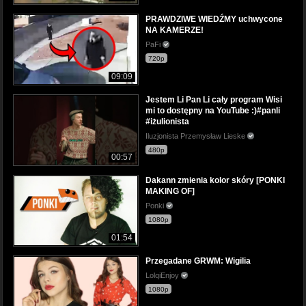
PRAWDZIWE WIEDŹMY uchwycone
NA KAMERZE!
PaFi
720p
09:09
Jestem Li Pan Li cały program Wisi
mi to dostępny na YouTube :)#panli
#iżulionista
Iluzjonista Przemysław Lieske
480p
00:57
Dakann zmienia kolor skóry [PONKI
MAKING OF]
Ponki
1080p
01:54
Przegadane GRWM: Wigilia
LolqiEnjoy
1080p