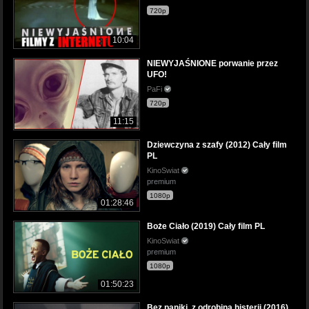
720p
10:04
NIEWYJAŚNIONE porwanie przez
UFO!
PaFi
720p
11:15
Dziewczyna z szafy (2012) Cały film
PL
KinoSwiat
premium
1080p
01:28:46
Boże Ciało (2019) Cały film PL
KinoSwiat
premium
1080p
01:50:23
Bez paniki, z odrobiną histerii (2016)