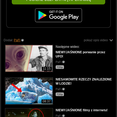
Dodał:
PaFi
pokaż opis video
Następne wideo:
NIEWYJAŚNIONE porwanie przez
UFO!
PaFi
720p
11:15
NIESAMOWITE RZECZY ZNALEZIONE
W LODZIE!
PaFi
720p
08:37
NIEWYJAŚNIONE filmy z internetu!
PaFi