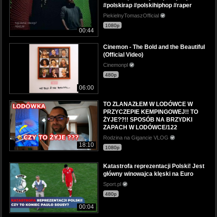
#polskirap #polskihiphop #raper
PiekielnyTomaszOfficial
1080p
00:44
Cinemon - The Bold and the Beautiful
(Official Video)
Cinemonpl
480p
06:00
TO ZLANAZŁEM W LODÓWCE W
PRZYCZEPIE KEMPINGOWEJ!! TO
ŻYJE??!! SPOSÓB NA BRZYDKI
ZAPACH W LODÓWCE/122
Rodzina na Gigancie VLOG
18:10
1080p
Katastrofa reprezentacji Polski! Jest
główny winowajca klęski na Euro
Sport.pl
480p
00:04