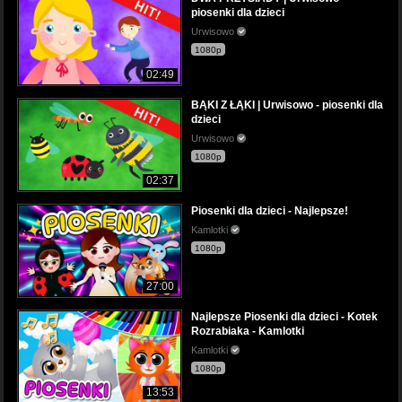
piosenki dla dzieci
Urwisowo
1080p
02:49
BĄKI Z ŁĄKI | Urwisowo - piosenki dla
dzieci
Urwisowo
1080p
02:37
Piosenki dla dzieci - Najlepsze!
Kamlotki
1080p
27:00
Najlepsze Piosenki dla dzieci - Kotek
Rozrabiaka - Kamlotki
Kamlotki
1080p
13:53