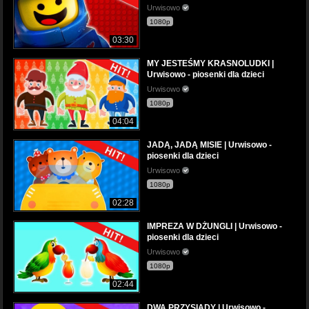
Urwisowo
1080p
03:30
MY JESTEŚMY KRASNOLUDKI |
Urwisowo - piosenki dla dzieci
Urwisowo
1080p
04:04
JADĄ, JADĄ MISIE | Urwisowo -
piosenki dla dzieci
Urwisowo
1080p
02:28
IMPREZA W DŻUNGLI | Urwisowo -
piosenki dla dzieci
Urwisowo
1080p
02:44
DWA PRZYSIADY | Urwisowo -