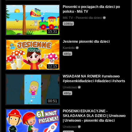
Piosenki o pociągach dla dzieci po
polsku - Miś TV
Miś TV - Piosenki dla dzieci
1080p
15:31
Jesienne piosenki dla dzieci
Kamlotki
480p
12:15
WSIADAM NA ROWER #urwisowo
#piosenkidladzieci #dladzieci #shorts
Urwisowo
480p
00:51
PIOSENKI EDUKACYJNE -
SKŁADANKA DLA DZIECI | Urwisowo
| Urwisowo - piosenki dla dzieci
Urwisowo