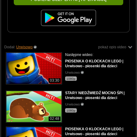
Dodał:
Urwisowo
pokaż opis video
Następne wideo:
PIOSENKA O KLOCKACH LEGO |
Urwisowo - piosenki dla dzieci
Urwisowo
1080p
03:30
STARY NIEDŹWIEDŹ MOCNO ŚPI |
Urwisowo - piosenki dla dzieci
Urwisowo
1080p
02:48
PIOSENKA O KLOCKACH LEGO |
Urwisowo - piosenki dla dzieci