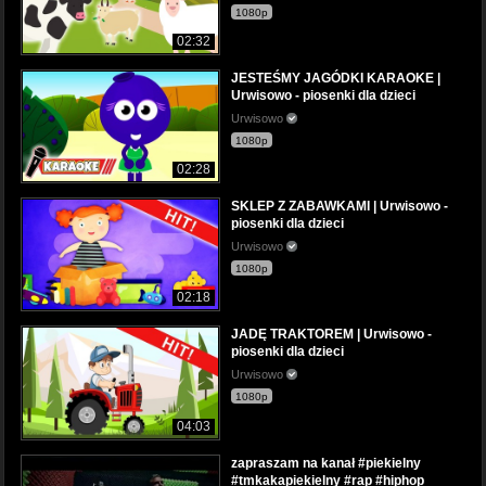
1080p
02:32
JESTEŚMY JAGÓDKI KARAOKE |
Urwisowo - piosenki dla dzieci
Urwisowo
1080p
02:28
SKLEP Z ZABAWKAMI | Urwisowo -
piosenki dla dzieci
Urwisowo
1080p
02:18
JADĘ TRAKTOREM | Urwisowo -
piosenki dla dzieci
Urwisowo
1080p
04:03
zapraszam na kanał #piekielny
#tmkakapiekielny #rap #hiphop