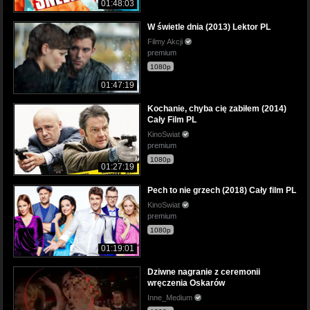
01:48:03
W świetle dnia (2013) Lektor PL
Filmy Akcji
premium
1080p
01:47:19
Kochanie, chyba cię zabiłem (2014)
Cały Film PL
KinoSwiat
premium
1080p
01:27:19
Pech to nie grzech (2018) Cały film PL
KinoSwiat
premium
1080p
01:19:01
Dziwne nagranie z ceremonii
wręczenia Oskarów
Inne_Medium