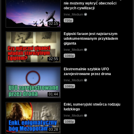
nie możemy wykryć obecności
obcych cywilizacji
Inne_Medium
720p
02:15
Egipski faraon jest najstarszym
udokumentowanym przykładem
giganta
Inne_Medium
1080p
02:55
Ekstremalnie szybkie UFO
zarejestrowane przez drona
Inne_Medium
1080p
01:44
Enki, sumeryjski stwórca rodzaju
ludzkiego
Inne_Medium
1080p
03:28