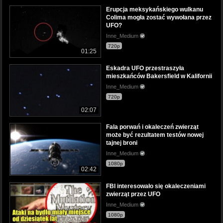
Erupcja meksykańskiego wulkanu
Colima mogła zostać wywołana przez
UFO?
Inne_Medium
720p
01:25
Eskadra UFO przestraszyła
mieszkańców Bakersfield w Kalifornii
Inne_Medium
720p
02:07
Fala porwań i okaleczeń zwierząt
może być rezultatem testów nowej
tajnej broni
Inne_Medium
1080p
02:42
FBI interesowało się okaleczeniami
zwierząt przez UFO
Inne_Medium
1080p