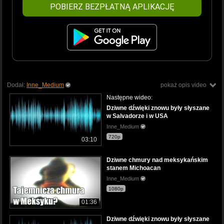
POBIERZ BEZPŁATNĄ APLIKACJĘ
Dodał:
Inne_Medium
pokaż opis video
Następne wideo:
Dziwne dźwięki znowu były słyszane
w Salvadorze i w USA
Inne_Medium
720p
03:10
Dziwne chmury nad meksykańskim
stanem Michoacan
Inne_Medium
1080p
01:36
Dziwne dźwięki znowu były słyszane