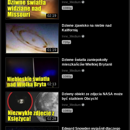
Inne_Medium
1080p
02:19
Dziwne zjawisko na niebie nad
Kalifornią
Inne_Medium
720p
01:19
Dziwne światła zaniepokoiły
mieszkańców Wielkiej Brytanii
Inne_Medium
1080p
02:13
Dziwny obiekt ze zdjęcia NASA może
być statkiem Obcych!
Inne_Medium
1080p
02:28
Edward Snowden wyjaśnił dlaczego