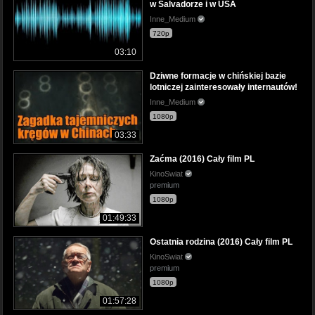
w Salvadorze i w USA
Inne_Medium
720p
03:10
Dziwne formacje w chińskiej bazie
lotniczej zainteresowały internautów!
Inne_Medium
1080p
03:33
Zaćma (2016) Cały film PL
KinoSwiat
premium
1080p
01:49:33
Ostatnia rodzina (2016) Cały film PL
KinoSwiat
premium
1080p
01:57:28