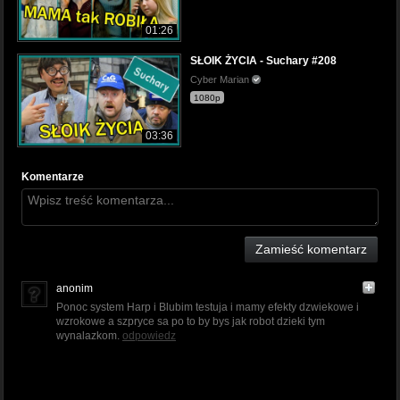
01:26
SŁOIK ŻYCIA - Suchary #208
Cyber Marian
1080p
03:36
Komentarze
Zamieść komentarz
anonim
Ponoc system Harp i Blubim testuja i mamy efekty dzwiekowe i
wzrokowe a szpryce sa po to by bys jak robot dzieki tym
wynalazkom.
odpowiedz