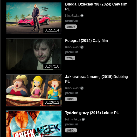
Budda. Dzieciak '98 (2024) Cały film
PL
KinoSwiat
premium
1080p
01:21:14
Fotograf (2014) Cały film
KinoSwiat
premium
720p
01:47:16
Jak uratować mamę (2015) Dubbing
PL
KinoSwiat
premium
1080p
01:26:12
Tydzień grozy (2016) Lektor PL
Filmy Akcji
premium
1080p