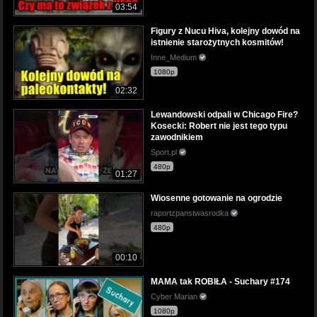
03:54
Figury z Nucu Hiva, kolejny dowód na
istnienie starożytnych kosmitów!
Inne_Medium
1080p
02:32
Lewandowski odpali w Chicago Fire?
Kosecki: Robert nie jest tego typu
zawodnikiem
Sport.pl
480p
01:27
Wiosenne gotowanie na ogrodzie
raportzpanstwasrodka
480p
00:10
MAMA tak ROBIŁA - Suchary #174
Cyber Marian
1080p