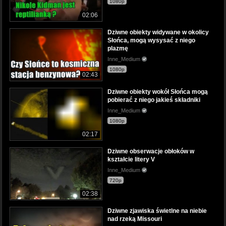
1080p
02:06
Dziwne obiekty widywane w okolicy
Słońca, mogą wysysać z niego
plazmę
Inne_Medium
1080p
02:43
Dziwne obiekty wokół Słońca mogą
pobierać z niego jakieś składniki
Inne_Medium
1080p
02:17
Dziwne obserwacje obłoków w
kształcie litery V
Inne_Medium
720p
02:38
Dziwne zjawiska świetlne na niebie
nad rzeką Missouri