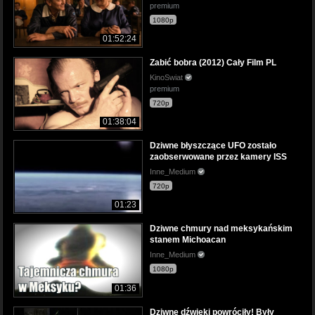
premium
1080p
01:52:24
Zabić bobra (2012) Cały Film PL
KinoSwiat
premium
720p
01:38:04
Dziwne błyszczące UFO zostało
zaobserwowane przez kamery ISS
Inne_Medium
720p
01:23
Dziwne chmury nad meksykańskim
stanem Michoacan
Inne_Medium
1080p
01:36
Dziwne dźwięki powróciły! Były