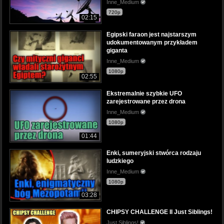
Inne_Medium
720p
02:15
Egipski faraon jest najstarszym
udokumentowanym przykładem
giganta
Inne_Medium
1080p
02:55
Ekstremalnie szybkie UFO
zarejestrowane przez drona
Inne_Medium
1080p
01:44
Enki, sumeryjski stwórca rodzaju
ludzkiego
Inne_Medium
1080p
03:28
CHIPSY CHALLENGE II Just Siblings!
Just Siblings!