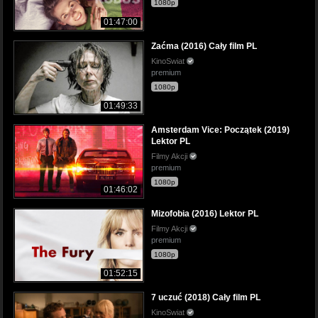
1080p
01:47:00
Zaćma (2016) Cały film PL
KinoSwiat
premium
1080p
01:49:33
Amsterdam Vice: Początek (2019)
Lektor PL
Filmy Akcji
premium
1080p
01:46:02
Mizofobia (2016) Lektor PL
Filmy Akcji
premium
1080p
01:52:15
7 uczuć (2018) Cały film PL
KinoSwiat