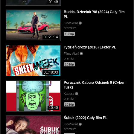
01:49
Budda. Dzieciak '98 (2024) Cały film
PL
KinoSwiat
premium
1080p
01:21:14
Tydzień grozy (2016) Lektor PL
Filmy Akcji
premium
1080p
01:48:03
Porucznik Kabura Odcinek 9 (Cyber
Tusk)
Kabura
premium
1080p
10:40
Śubuk (2022) Cały film PL
KinoSwiat
premium