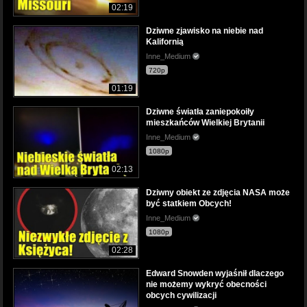
02:19
Dziwne zjawisko na niebie nad
Kalifornią
Inne_Medium
720p
01:19
Dziwne światła zaniepokoiły
mieszkańców Wielkiej Brytanii
Inne_Medium
1080p
02:13
Dziwny obiekt ze zdjęcia NASA może
być statkiem Obcych!
Inne_Medium
1080p
02:28
Edward Snowden wyjaśnił dlaczego
nie możemy wykryć obecności
obcych cywilizacji