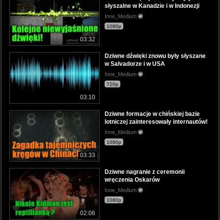
słyszalne w Kanadzie i w Indonezji
Inne_Medium
1080p
03:32
Dziwne dźwięki znowu były słyszane
w Salvadorze i w USA
Inne_Medium
720p
03:10
Dziwne formacje w chińskiej bazie
lotniczej zainteresowały internautów!
Inne_Medium
1080p
03:33
Dziwne nagranie z ceremonii
wręczenia Oskarów
Inne_Medium
1080p
02:06