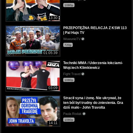
1080p
13:30
PRZEPOTĘŻNA RELACJA Z KSW 113
| Pal Hajs TV
WuwunioTV
720p
01:05:39
Techniki MMA / Uderzenia łokciami-
Wojciech Klimkiewicz
Fight Travel
1080p
03:09
Stracił syna i żonę. Nie ukrywał, że
ten ból był trudny do zniesienia. Gra
dziś mało - John Travolta
Paula Rodak
1080p
14:11