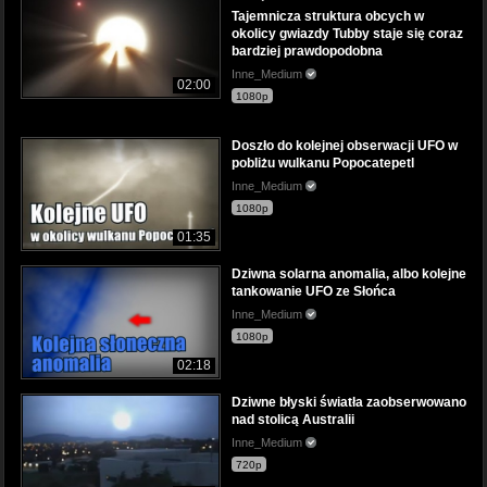
Tajemnicza struktura obcych w
okolicy gwiazdy Tubby staje się coraz
bardziej prawdopodobna
Inne_Medium
02:00
1080p
Doszło do kolejnej obserwacji UFO w
pobliżu wulkanu Popocatepetl
Inne_Medium
1080p
01:35
Dziwna solarna anomalia, albo kolejne
tankowanie UFO ze Słońca
Inne_Medium
1080p
02:18
Dziwne błyski światła zaobserwowano
nad stolicą Australii
Inne_Medium
720p