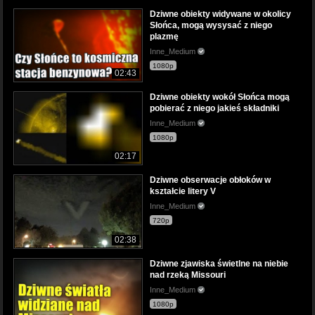
Dziwne obiekty widywane w okolicy
Słońca, mogą wysysać z niego
plazmę
Inne_Medium
1080p
02:43
Dziwne obiekty wokół Słońca mogą
pobierać z niego jakieś składniki
Inne_Medium
1080p
02:17
Dziwne obserwacje obłoków w
kształcie litery V
Inne_Medium
720p
02:38
Dziwne zjawiska świetlne na niebie
nad rzeką Missouri
Inne_Medium
1080p