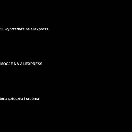
11 wyprzedaże na aliexpress
ROMOCJE NA ALIEXPRESS
eria sztuczna i srebrna