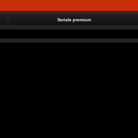
Seriale premium