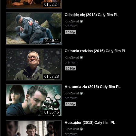
01:52:24
Odnajdę cię (2018) Cały film PL
KinoSwiat
premium
1080p
01:19:11
Ostatnia rodzina (2016) Cały film PL
KinoSwiat
premium
1080p
01:57:28
Anatomia zła (2015) Cały film PL
KinoSwiat
premium
1080p
01:56:46
Autsajder (2018) Cały film PL
KinoSwiat
premium