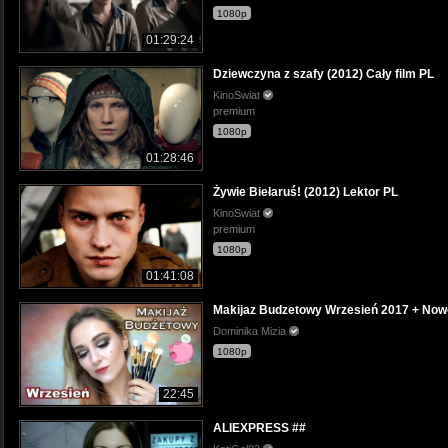
1080p
01:29:24
Dziewczyna z szafy (2012) Cały film PL
KinoSwiat
premium
1080p
01:28:46
Żywie Biełaruś! (2012) Lektor PL
KinoSwiat
premium
1080p
01:41:08
Makijaz Budzetowy Wrzesień 2017 + Nowoś
Dominika Mizia
1080p
22:45
ALIEXPRESS ##