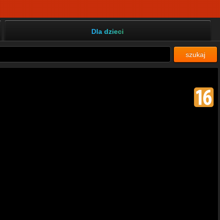
Dla dzieci
szukaj