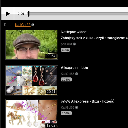
0:00
Dodał:
KatiGol83
Następne wideo:
Zabójczy sok z żuka - czyli strategiczne
pan-nikt
480p
00:54
Aliexpress - biżu
KatiGol83
1080p
20:11
%%% Aliexpress - Biżu - II część
KatiGol83
1080p
12:02