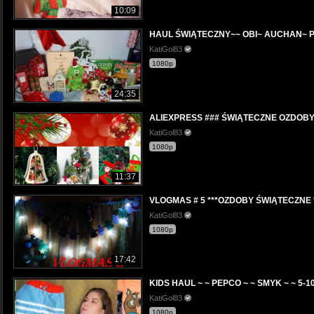
10:09
HAUL ŚWIĄTECZNY~~ OBI~ AUCHAN~ 
KatiGol83
1080p
24:35
ALIEXPRESS ### ŚWIĄTECZNE OZDOBY
KatiGol83
1080p
11:37
VLOGMAS # 5 ***OZDOBY ŚWIĄTECZNE *
KatiGol83
1080p
17:42
KIDS HAUL ~ ~ PEPCO ~ ~ SMYK ~ ~ 5-1
KatiGol83
1080p