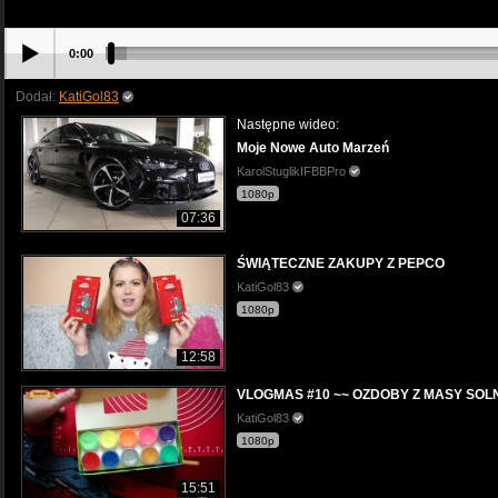
0:00
Dodał:
KatiGol83
Następne wideo:
Moje Nowe Auto Marzeń
KarolStuglikIFBBPro
1080p
07:36
ŚWIĄTECZNE ZAKUPY Z PEPCO
KatiGol83
1080p
12:58
VLOGMAS #10 ~~ OZDOBY Z MASY SOL
KatiGol83
1080p
15:51