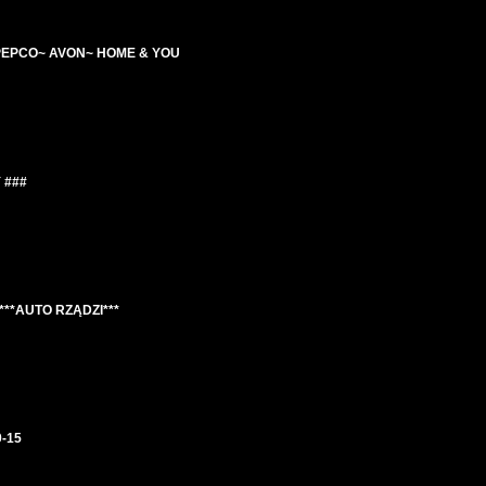
PEPCO~ AVON~ HOME & YOU
 ###
**AUTO RZĄDZI***
0-15