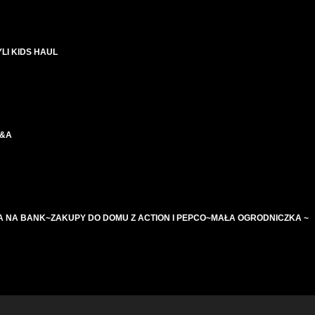
LI KIDS HAUL
C&A
 NA BANK~ZAKUPY DO DOMU Z ACTION I PEPCO~MAŁA OGRODNICZKA ~
CZNE~~ PALETKI CIENI ~~ ZMIANA KOLORU WŁOSÓW