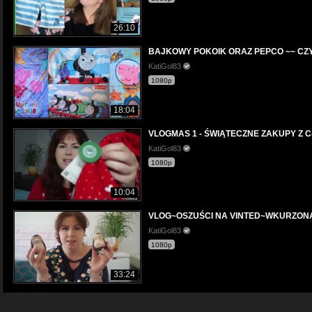
26:10
BAJKOWY POKOIK ORAZ PEPCO ~~ CZY
KatiGol83
1080p
18:04
VLOGMAS 1 - ŚWIĄTECZNE ZAKUPY Z 
KatiGol83
1080p
10:04
VLOG~OSZUŚCI NA VINTED~WKURZONA
KatiGol83
1080p
33:24
###VLOG###PIERWSZE ZAKUPY ŚWIĄTE