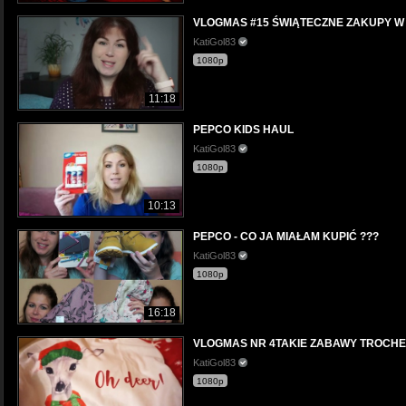
VLOGMAS #15 ŚWIĄTECZNE ZAKUPY W 
KatiGol83
1080p
11:18
PEPCO KIDS HAUL
KatiGol83
1080p
10:13
PEPCO - CO JA MIAŁAM KUPIĆ ???
KatiGol83
1080p
16:18
VLOGMAS NR 4TAKIE ZABAWY TROCHE
KatiGol83
1080p