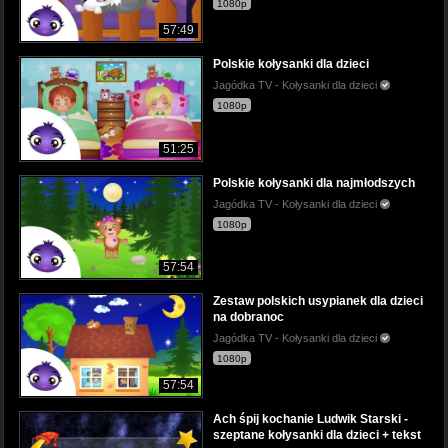
1080p
57:49
Polskie kołysanki dla dzieci
Jagódka TV - Kołysanki dla dzieci
1080p
51:25
Polskie kołysanki dla najmłodszych
Jagódka TV - Kołysanki dla dzieci
1080p
57:54
Zestaw polskich usypianek dla dzieci
na dobranoc
Jagódka TV - Kołysanki dla dzieci
1080p
57:54
Ach śpij kochanie Ludwik Starski -
szeptane kołysanki dla dzieci + tekst