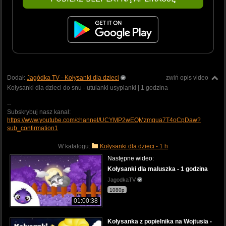
Dodał:
Jagódka TV - Kołysanki dla dzieci
zwiń opis video
Kołysanki dla dzieci do snu - utulanki usypianki | 1 godzina
--
Subskrybuj nasz kanał:
https://www.youtube.com/channel/UCYMP2wEQMzmgua7T4oCpDaw?
sub_confirmation1
W katalogu:
Kołysanki dla dzieci - 1 h
Następne wideo:
Kołysanki dla maluszka - 1 godzina
JagodkaTV
1080p
01:00:38
Kołysanka z popielnika na Wojtusia -