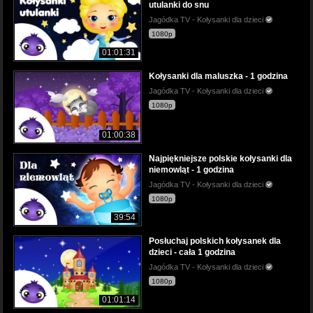
utulanki do snu
Jagódka TV - Kołysanki dla dzieci
1080p
01:01:31
Kołysanki dla maluszka - 1 godzina
Jagódka TV - Kołysanki dla dzieci
1080p
01:00:38
Najpiękniejsze polskie kołysanki dla
niemowląt - 1 godzina
Jagódka TV - Kołysanki dla dzieci
1080p
39:54
Posłuchaj polskich kołysanek dla
dzieci - cała 1 godzina
Jagódka TV - Kołysanki dla dzieci
1080p
01:01:14