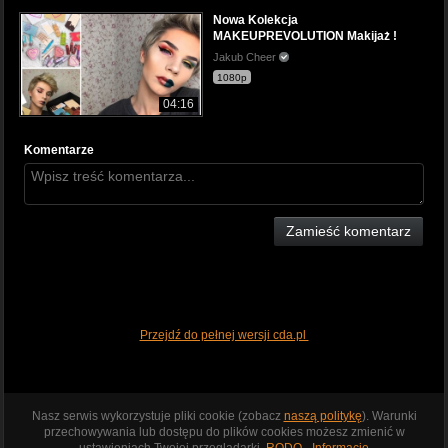
Nowa Kolekcja
MAKEUPREVOLUTION Makijaż !
Jakub Cheer
1080p
04:16
Komentarze
Zamieść komentarz
Przejdź do pełnej wersji cda.pl
Nasz serwis wykorzystuje pliki cookie (zobacz
naszą politykę
). Warunki
przechowywania lub dostępu do plików cookies możesz zmienić w
ustawieniach Twojej przeglądarki.
RODO - Informacje