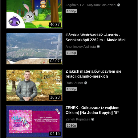
Jagódka TV - Kołysanki dla dzieci
1080p
40:37
Górskie Wędrówki #2 -Austria -
Sonnkarköpfl 2262 m + Mavic Mini
Anonimowy Alpinista
1080p
03:07
Z jakich materiałów uczyłem się
relacji damsko-męskich
Rafał Żuber
1080p
16:23
ZENEK - Odkurzacz (z wujkiem
Olkiem) [Na Jedno Kopyto] *5*
Zenek Kupatasa
1080p
04:15