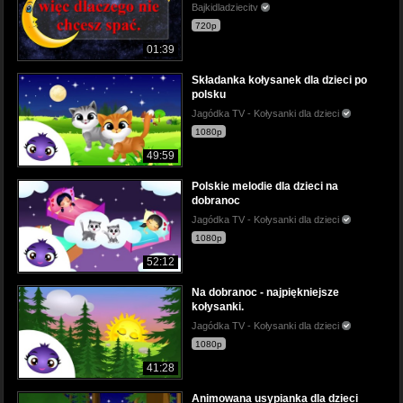
Bajkidladziecitv
720p
01:39
Składanka kołysanek dla dzieci po
polsku
Jagódka TV - Kołysanki dla dzieci
1080p
49:59
Polskie melodie dla dzieci na
dobranoc
Jagódka TV - Kołysanki dla dzieci
1080p
52:12
Na dobranoc - najpiękniejsze
kołysanki.
Jagódka TV - Kołysanki dla dzieci
1080p
41:28
Animowana usypianka dla dzieci