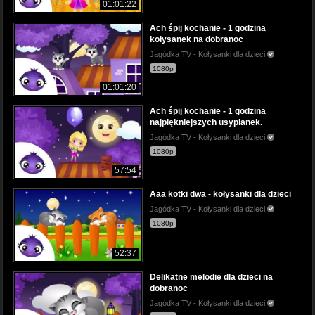
01:01:22
Ach śpij kochanie - 1 godzina
kołysanek na dobranoc
Jagódka TV - Kołysanki dla dzieci
1080p
01:01:20
Ach śpij kochanie - 1 godzina
najpiękniejszych usypianek.
Jagódka TV - Kołysanki dla dzieci
1080p
57:54
Aaa kotki dwa - kołysanki dla dzieci
Jagódka TV - Kołysanki dla dzieci
1080p
52:37
Delikatne melodie dla dzieci na
dobranoc
Jagódka TV - Kołysanki dla dzieci