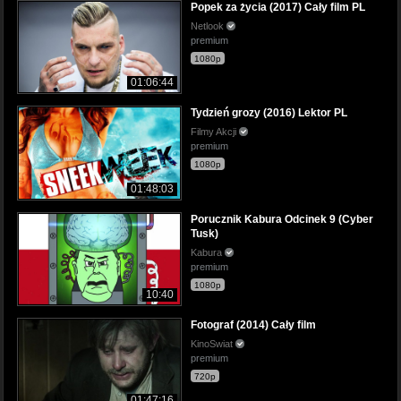
Popek za życia (2017) Cały film PL
Netlook
premium
1080p
01:06:44
Tydzień grozy (2016) Lektor PL
Filmy Akcji
premium
1080p
01:48:03
Porucznik Kabura Odcinek 9 (Cyber
Tusk)
Kabura
premium
1080p
10:40
Fotograf (2014) Cały film
KinoSwiat
premium
720p
01:47:16