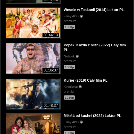
Wesele w Toskanii (2014) Lektor PL
Filmy Akcji
premium
1080p
01:44:13
Popek. Każda z blizn (2022) Cały film
PL
Netlook
premium
1080p
01:06:37
Kurier (2019) Cały film PL
KinoSwiat
premium
1080p
01:48:37
Miłość od kuchni (2022) Lektor PL
Filmy Akcji
premium
1080p