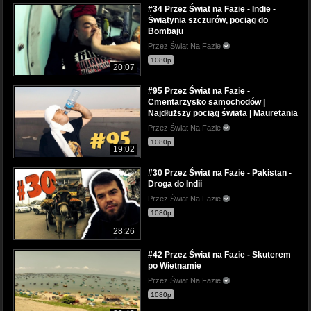
#34 Przez Świat na Fazie - Indie -
Świątynia szczurów, pociąg do
Bombaju
Przez Świat Na Fazie
1080p
20:07
#95 Przez Świat na Fazie -
Cmentarzysko samochodów |
Najdłuższy pociąg świata | Mauretania
Przez Świat Na Fazie
1080p
19:02
#30 Przez Świat na Fazie - Pakistan -
Droga do Indii
Przez Świat Na Fazie
1080p
28:26
#42 Przez Świat na Fazie - Skuterem
po Wietnamie
Przez Świat Na Fazie
1080p