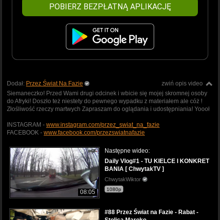
POBIERZ BEZPŁATNĄ APLIKACJĘ
Dodał:
Przez Świat Na Fazie
zwiń opis video
Siemaneczko! Przed Wami drugi odcinek i wbicie się mojej skromnej osoby
do Afryki! Doszło też niestety do pewnego wypadku z materiałem ale cóż !
Złośliwość rzeczy martwych Zapraszam do oglądania i udostępniania! Yoooł
INSTAGRAM -
www.instagram.com/przez_swiat_na_fazie
FACEBOOK -
www.facebook.com/przezswiatnafazie
Następne wideo:
Daily Vlog#1 - TU KIELCE I KONKRET
BANIA [ ChwytakTV ]
ChwytakWiktor
1080p
08:05
#88 Przez Świat na Fazie - Rabat -
Stolica Maroko