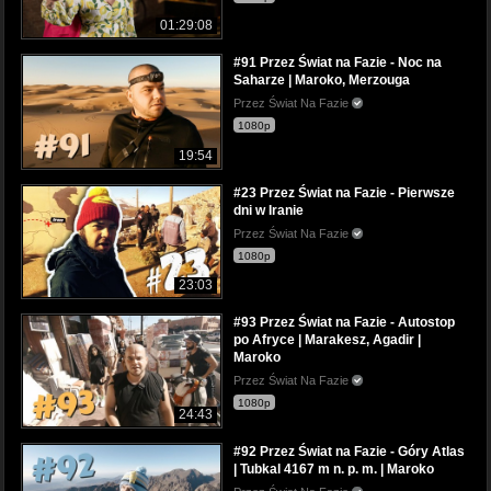
01:29:08
#91 Przez Świat na Fazie - Noc na
Saharze | Maroko, Merzouga
Przez Świat Na Fazie
1080p
19:54
#23 Przez Świat na Fazie - Pierwsze
dni w Iranie
Przez Świat Na Fazie
1080p
23:03
#93 Przez Świat na Fazie - Autostop
po Afryce | Marakesz, Agadir |
Maroko
Przez Świat Na Fazie
1080p
24:43
#92 Przez Świat na Fazie - Góry Atlas
| Tubkal 4167 m n. p. m. | Maroko