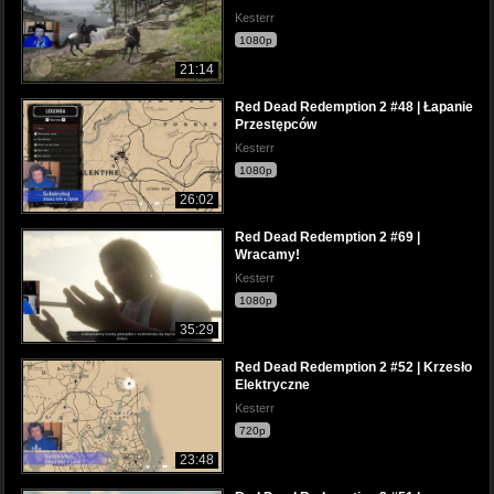
Kesterr
1080p
21:14
Red Dead Redemption 2 #48 | Łapanie
Przestępców
Kesterr
1080p
26:02
Red Dead Redemption 2 #69 |
Wracamy!
Kesterr
1080p
35:29
Red Dead Redemption 2 #52 | Krzesło
Elektryczne
Kesterr
720p
23:48