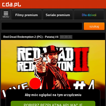
Filmy premium
Seriale premium
Dla dzieci
MENU
szukaj
Red Dead Redemption 2 (PC) - Patataj #4
00:38:31
Aby móc oglądać na tym urządzeniu
POBIERZ BEZPŁATNĄ APLIKACJĘ