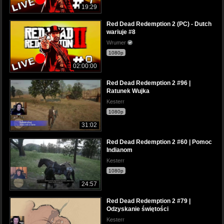
19:29
Red Dead Redemption 2 (PC) - Dutch
wariuje #8
Wrumer
1080p
02:00:00
Red Dead Redemption 2 #96 |
Ratunek Wujka
Kesterr
1080p
31:02
Red Dead Redemption 2 #60 | Pomoc
Indianom
Kesterr
1080p
24:57
Red Dead Redemption 2 #79 |
Odzyskanie świętości
Kesterr