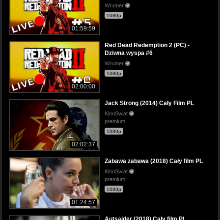
Wrumer
1080p
01:59:59
Red Dead Redemption 2 (PC) -
Dziwna wyspa #6
Wrumer
1080p
02:00:00
Jack Strong (2014) Cały Film PL
KinoSwiat
premium
1080p
02:02:37
Zabawa zabawa (2018) Cały film PL
KinoSwiat
premium
1080p
01:24:57
Autsajder (2018) Cały film PL