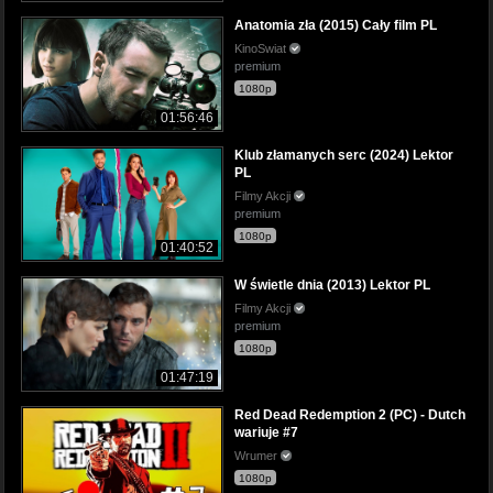
Anatomia zła (2015) Cały film PL
KinoSwiat
premium
1080p
01:56:46
Klub złamanych serc (2024) Lektor
PL
Filmy Akcji
premium
1080p
01:40:52
W świetle dnia (2013) Lektor PL
Filmy Akcji
premium
1080p
01:47:19
Red Dead Redemption 2 (PC) - Dutch
wariuje #7
Wrumer
1080p