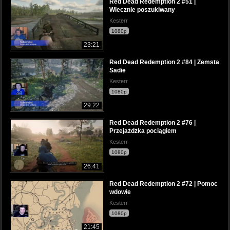
Red Dead Redemption 2 #51 |
Wiecznie poszukiwany
Kesterr
1080p
23:21
Red Dead Redemption 2 #84 | Zemsta
Sadie
Kesterr
1080p
29:22
Red Dead Redemption 2 #76 |
Przejażdżka pociągiem
Kesterr
1080p
26:41
Red Dead Redemption 2 #72 | Pomoc
wdowie
Kesterr
1080p
21:45