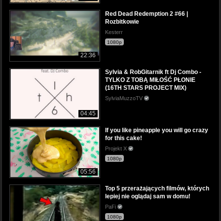
Red Dead Redemption 2 #66 |
Rozbitkowie
Kesterr
1080p
22:36
Sylvia & RobGitarnik ft Dj Combo -
TYLKO Z TOBĄ MIŁOŚĆ PŁONIE
(16TH STARS PROJECT MIX)
SylviaMuzzoTV
04:45
If you like pineapple you will go crazy
for this cake!
Projekt X
1080p
05:56
Top 5 przerażających filmów, których
lepiej nie oglądaj sam w domu!
PaFi
1080p