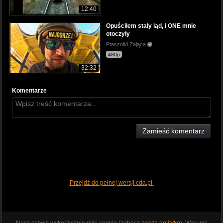
12:40
Opuściłem stały ląd, i ONE mnie
otoczyły
Ptaszniki Zająca
480p
32:32
Komentarze
Zamieść komentarz
Przejdź do pełnej wersji cda.pl
Nasz serwis wykorzystuje pliki cookie (zobacz
naszą politykę
). Warunki